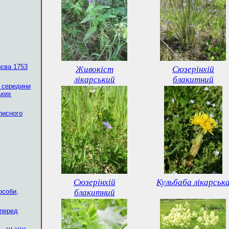
єва 1753
Живокіст
Сюзерінхій
лікарський
блакитний
а середини
ьких
писного
Сюзерінхій
Кульбаба лікарськ
особи,
блакитний
 перед