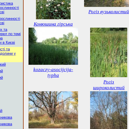
ристика
рослинності
Рогіз вузьколисти
єві
рослинності
єві
Конюшина гірська
х та
рел по темі
ра
и в Києві
сті та
 долини у
кий
kozaczy-asocijcija-
ий
typha
ий
Рогіз
широколистий
ий
никова
никова