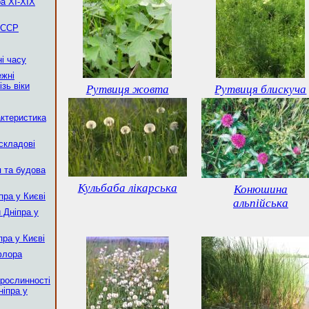
а XI-XIX
 ССР
і часу
ежні
зь віки
Рутвиця жовта
Рутвиця блискуча
актеристика
 складові
я та будова
Кульбаба лікарська
Конюшина
пра у Києві
альпійська
 Дніпра у
пра у Києві
флора
 рослинності
ніпра у