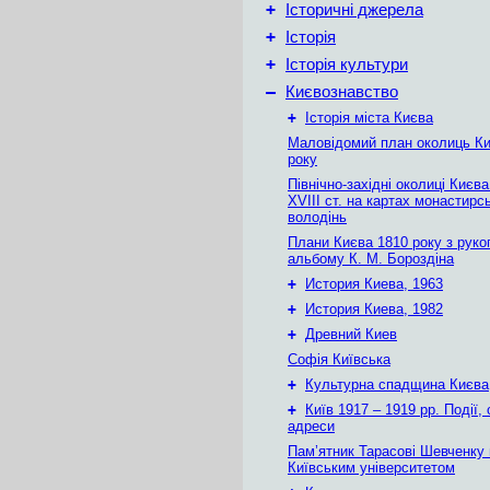
+
Історичні джерела
+
Історія
+
Історія культури
–
Києвознавство
+
Історія міста Києва
Маловідомий план околиць Ки
року
Північно-західні околиці Києв
XVIII ст. на картах монастирс
володінь
Плани Києва 1810 року з руко
альбому К. М. Бороздіна
+
История Киева, 1963
+
История Киева, 1982
+
Древний Киев
Софія Київська
+
Культурна спадщина Києва
+
Київ 1917 – 1919 рр. Події, 
адреси
Пам’ятник Тарасові Шевченку
Київським університетом