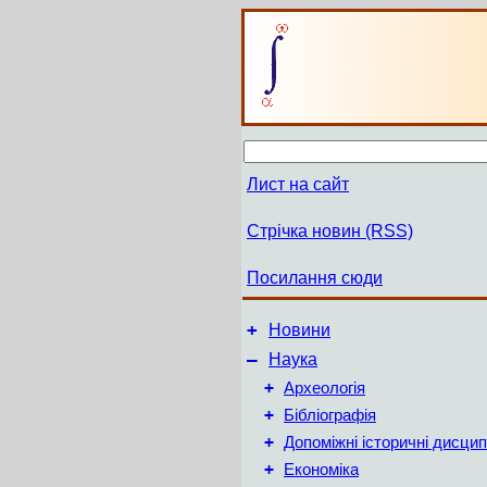
Лист на сайт
Стрічка новин (RSS)
Посилання сюди
+
Новини
–
Наука
+
Археологія
+
Бібліографія
+
Допоміжні історичні дисцип
+
Економіка