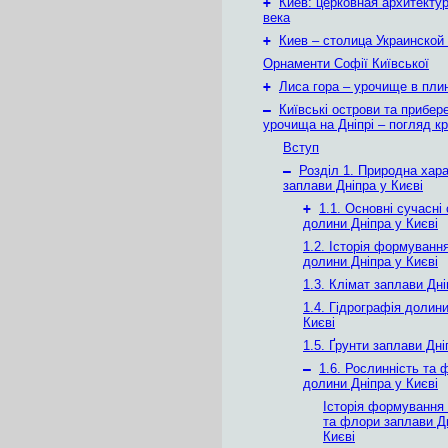
+
Киев: церковная архитектур
века
+
Киев – столица Украинской
Орнаменти Софії Київської
+
Лиса гора – урочище в плин
–
Київські острови та прибер
урочища на Дніпрі – погляд крі
Вступ
–
Розділ 1. Природна хар
заплави Дніпра у Києві
+
1.1. Основні сучасні
долини Дніпра у Києві
1.2. Історія формуванн
долини Дніпра у Києві
1.3. Клімат заплави Дні
1.4. Гідрографія долини
Києві
1.5. Ґрунти заплави Дні
–
1.6. Рослинність та 
долини Дніпра у Києві
Історія формування
та флори заплави Д
Києві