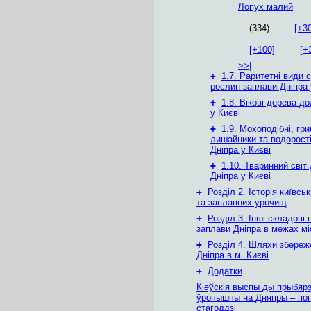
Лопух малий
(334)
[+30
[+100]
[+
>>|
+
1.7. Раритетні види 
рослин заплави Дніпра 
+
1.8. Вікові дерева д
у Києві
+
1.9. Мохоподібні, гри
лишайники та водорост
Дніпра у Києві
+
1.10. Тваринний світ
Дніпра у Києві
+
Розділ 2. Історія київсь
та заплавних урочищ
+
Розділ 3. Інші складові 
заплави Дніпра в межах мі
+
Розділ 4. Шляхи збереж
Дніпра в м. Києві
+
Додатки
Кіеўскія выспы ды прыбяр
ўрочышчы на Дняпры – пог
стагоддзі