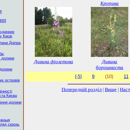
Кропива
]
300]
судинних
у Києві
олини Дніпра
би,
і долини
Дивина фіолетова
Дивина
борошниста
 долини
[-5]
9
(10)
11
ких островів
Попередній розділ
|
Вище
|
Наст
цінності
ста Києва
ення долини
эжныя
ляд скрозь