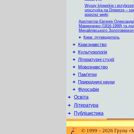
Wyspy kijowskie i przybrze
uroczyska na Dnieprze – spo
poprzez wieki
Архітектор Євгенія Олександр
Маринченко (1916-1999) та до
Михайлівського Золотоверхог
+
Киев: путеводитель
+
Краєзнавство
+
Культурологія
+
Літературні студії
+
Мовознавство
+
Пам’ятки
+
Природничі науки
+
Філософія
+
Освіта
+
Література
+
Публіцистика
© 1999 – 2026 Група «М