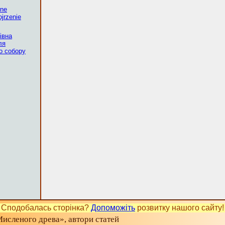
żne
jrzenie
івна
ля
о собору
Сподобалась сторінка?
Допоможіть
розвитку нашого сайту!
исленого древа», автори статей