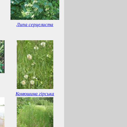
Липа серцелиста
Конюшина гірська