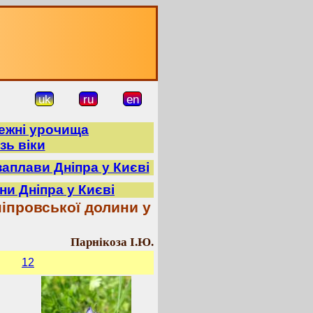
uk
ru
en
режні урочища
зь віки
заплави Дніпра у Києві
ни Дніпра у Києві
іпровської долини у
Парнікоза І.Ю.
12