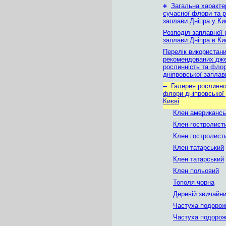
+
Загальна характе
сучасної флори та 
заплави Дніпра у Ки
Розподіл заплавної 
заплави Дніпра в Ки
Перелік використани
рекомендованих дже
рослинність та фло
дніпровської заплав
–
Галерея рослинно
флори дніпровської
Києві
Клен американсь
Клен гостролист
Клен гостролист
Клен татарський
Клен татарський
Клен польовий
Тополя чорна
Деревій звичайн
Частуха подорож
Частуха подорож