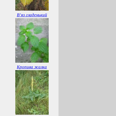
В’яз гладенький
Кропива жалка