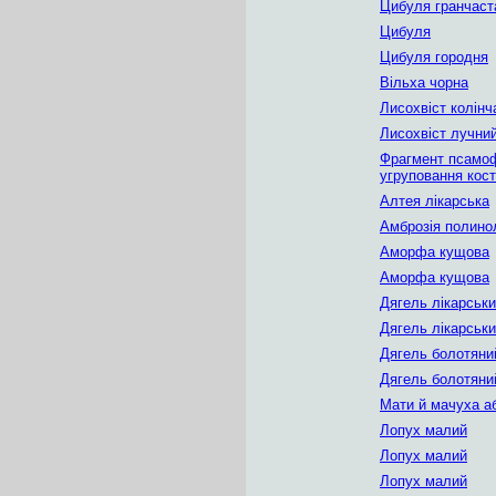
Цибуля гранчаст
Цибуля
Цибуля городня
Вільха чорна
Лисохвіст колінч
Лисохвіст лучни
Фрагмент псамоф
угруповання кост
Алтея лікарська
Амброзія полино
Аморфа кущова
Аморфа кущова
Дягель лікарськ
Дягель лікарськ
Дягель болотяни
Дягель болотяни
Мати й мачуха а
Лопух малий
Лопух малий
Лопух малий