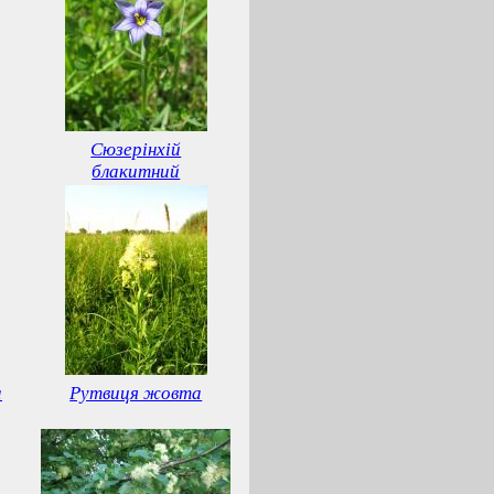
Сюзерінхій
блакитний
а
Рутвиця жовта