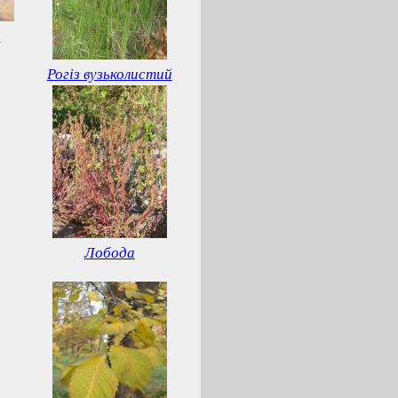
й
Рогіз вузьколистий
Лобода