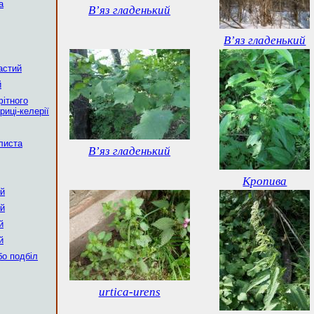
а
В’яз гладенький
В’яз гладенький
астий
й
ітного
риці-келерії
листа
В’яз гладенький
Кропива
ий
ий
й
й
бо подбіл
urtica-urens