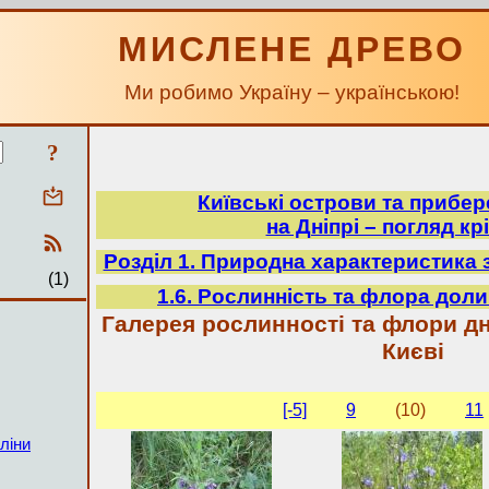
МИСЛЕНЕ ДРЕВО
Ми робимо Україну – українською!
?
Київські острови та прибе
на Дніпрі – погляд крі
Розділ 1. Природна характеристика 
(1)
1.6. Рослинність та флора доли
Галерея рослинності та флори дн
Києві
[-5]
9
(10)
11
ліни