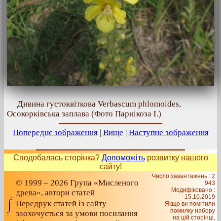
Дивина густоквіткова Verbascum phlomoides,
Осокорківська заплава (Фото Парнікоза І.)
Попереднє зображення
|
Вище
|
Наступне зображення
Сподобалась сторінка?
Допоможіть
розвитку нашого
сайту!
Число завантажень : 2
© 1999 – 2026 Група «Мисленого
943
Модифіковано :
древа», автори статей
15.10.2019
Передрук статей із сайту
Якщо ви помітили
помилку набору
заохочується за умови посилання
на цiй сторiнцi,