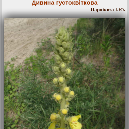
Дивина густоквіткова
Парнікоза І.Ю.