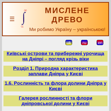
МИСЛЕНЕ
ДРЕВО
☰
Ми робимо Україну – українською!
uk
ru
en
Київські острови та прибережні урочища
на Дніпрі – погляд крізь віки
Розділ 1. Природна характеристика
заплави Дніпра у Києві
1.6. Рослинність та флора долини Дніпра у
Києві
Галерея рослинності та флори
дніпровської долини у Києві