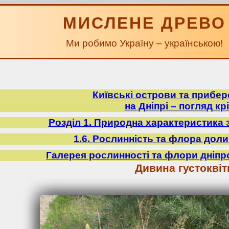
МИСЛЕНЕ ДРЕВО
Ми робимо Україну – українською!
Київські острови та прибе
на Дніпрі – погляд крі
Розділ 1. Природна характеристика 
1.6. Рослинність та флора доли
Галерея рослинності та флори дніпр
Дивина густоквіт