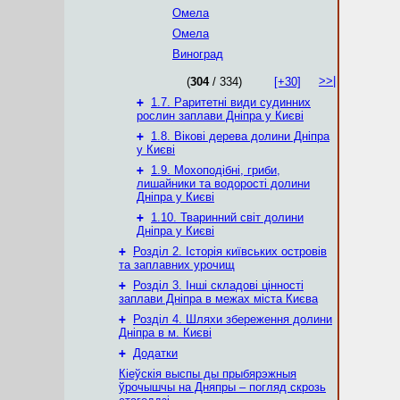
Омела
Омела
Виноград
>>|
(
304
/ 334)
[+30]
+
1.7. Раритетні види судинних
рослин заплави Дніпра у Києві
+
1.8. Вікові дерева долини Дніпра
у Києві
+
1.9. Мохоподібні, гриби,
лишайники та водорості долини
Дніпра у Києві
+
1.10. Тваринний світ долини
Дніпра у Києві
+
Розділ 2. Історія київських островів
та заплавних урочищ
+
Розділ 3. Інші складові цінності
заплави Дніпра в межах міста Києва
+
Розділ 4. Шляхи збереження долини
Дніпра в м. Києві
+
Додатки
Кіеўскія выспы ды прыбярэжныя
ўрочышчы на Дняпры – погляд скрозь