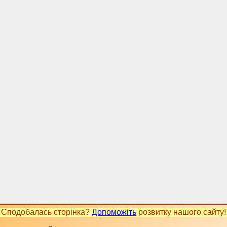
Сподобалась сторінка?
Допоможіть
розвитку нашого сайту!