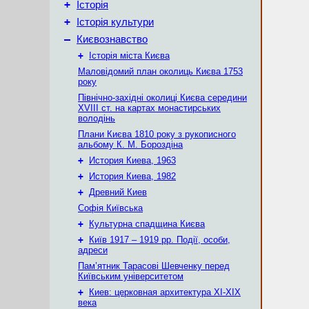
+
Історія
+
Історія культури
–
Києвознавство
+
Історія міста Києва
Маловідомий план околиць Києва 1753
року
Північно-західні околиці Києва середини
XVIII ст. на картах монастирських
володінь
Плани Києва 1810 року з рукописного
альбому К. М. Бороздіна
+
История Киева, 1963
+
История Киева, 1982
+
Древний Киев
Софія Київська
+
Культурна спадщина Києва
+
Київ 1917 – 1919 рр. Події, особи,
адреси
Пам’ятник Тарасові Шевченку перед
Київським університетом
+
Киев: церковная архитектура XI-XIX
века