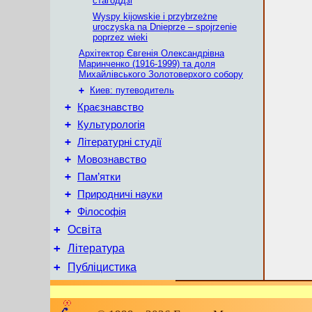
стагоддзі
Wyspy kijowskie i przybrzeżne
uroczyska na Dnieprze – spojrzenie
poprzez wieki
Архітектор Євгенія Олександрівна
Маринченко (1916-1999) та доля
Михайлівського Золотоверхого собору
+
Киев: путеводитель
+
Краєзнавство
+
Культурологія
+
Літературні студії
+
Мовознавство
+
Пам’ятки
+
Природничі науки
+
Філософія
+
Освіта
+
Література
+
Публіцистика