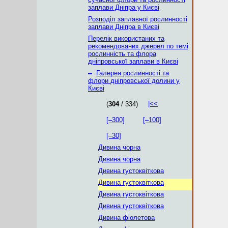
заплави Дніпра у Києві
Розподіл заплавної рослинності
заплави Дніпра в Києві
Перелік використаних та
рекомендованих джерел по темі
рослинність та флора
дніпровської заплави в Києві
–
Галерея рослинності та
флори дніпровської долини у
Києві
|<<
(
304
/ 334)
[–300]
[–100]
[–30]
Дивина чорна
Дивина чорна
Дивина густоквіткова
Дивина густоквіткова
Дивина густоквіткова
Дивина густоквіткова
Дивина фіолетова