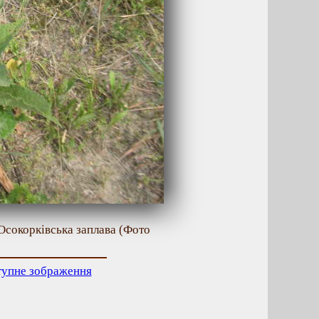
Осокорківська заплава (Фото
тупне зображення