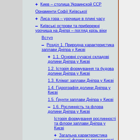
+
Киев – столица Украинской ССР
Орнаменти Софії Київської
+
Лиса гора – урочище в плині часу
–
Київські острови та прибережні
урочища на Дніпрі – погляд крізь віки
Вступ
–
Розділ 1. Природна характеристика
заплави Дніпра у Києві
+
1.1. Основні сучасні складові
долини Дніпра у Києві
1.2. Історія формування та будова
долини Дніпра у Києві
1.3. Клімат заплави Дніпра у Києві
1.4. Гідрографія долини Дніпра у
Києві
1.5. Ґрунти заплави Дніпра у Києві
–
1.6. Рослинність та флора
долини Дніпра у Києві
Історія формування рослинності
та флори заплави Дніпра у
Києві
+
Загальна характеристика
сучасної флори та рослинності