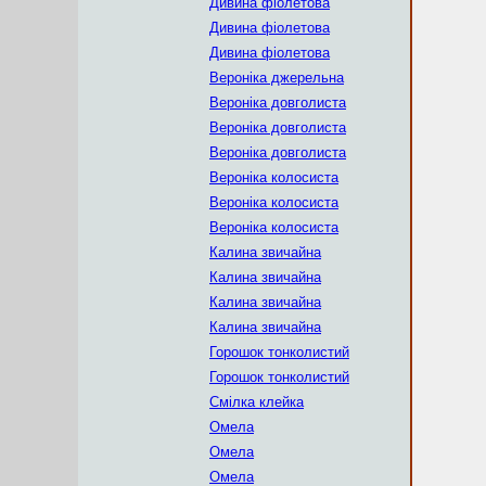
Дивина фіолетова
Дивина фіолетова
Дивина фіолетова
Вероніка джерельна
Вероніка довголиста
Вероніка довголиста
Вероніка довголиста
Вероніка колосиста
Вероніка колосиста
Вероніка колосиста
Калина звичайна
Калина звичайна
Калина звичайна
Калина звичайна
Горошок тонколистий
Горошок тонколистий
Смілка клейка
Омела
Омела
Омела