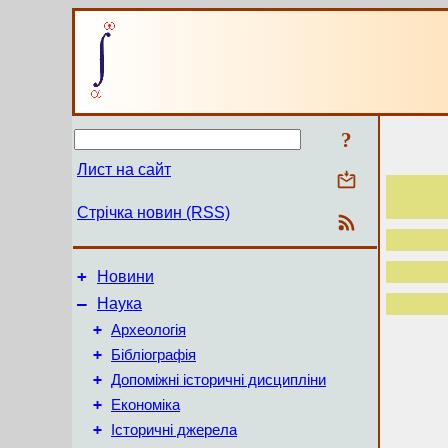
?
Лист на сайт
Стрічка новин (RSS)
+
Новини
–
Наука
+
Археологія
+
Бібліографія
+
Допоміжні історичні дисципліни
+
Економіка
+
Історичні джерела