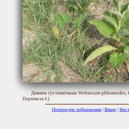
Дивина густоквіткова Verbascum phlomoides, 
Парнікоза І.)
Попереднє зображення
|
Вище
|
Нас