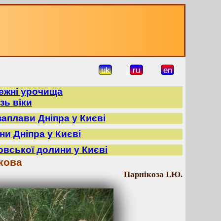
uk
ru
en
режні урочища
зь віки
заплави Дніпра у Києві
ни Дніпра у Києві
овської долини у Києві
кова
Парнікоза І.Ю.