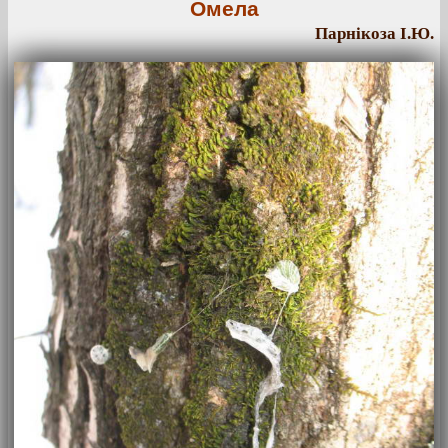
Омела
Парнікоза І.Ю.