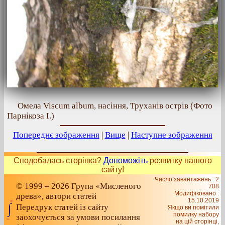
Омела Viscum album, насіння, Труханів острів (Фото
Парнікоза І.)
Попереднє зображення
|
Вище
|
Наступне зображення
Сподобалась сторінка?
Допоможіть
розвитку нашого
сайту!
Число завантажень : 2
© 1999 – 2026 Група «Мисленого
708
Модифіковано :
древа», автори статей
15.10.2019
Передрук статей із сайту
Якщо ви помітили
помилку набору
заохочується за умови посилання
на цiй сторiнцi,