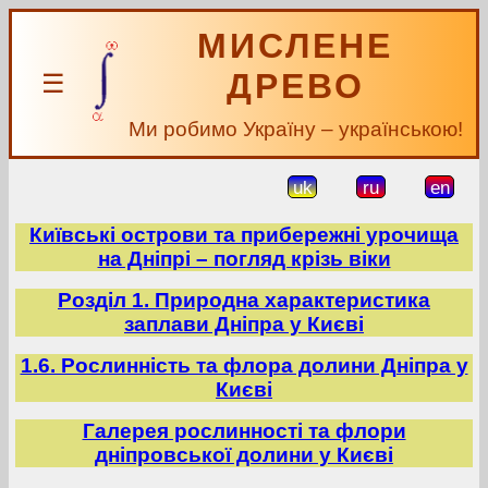
МИСЛЕНЕ
ДРЕВО
☰
Ми робимо Україну – українською!
uk
ru
en
Київські острови та прибережні урочища
на Дніпрі – погляд крізь віки
Розділ 1. Природна характеристика
заплави Дніпра у Києві
1.6. Рослинність та флора долини Дніпра у
Києві
Галерея рослинності та флори
дніпровської долини у Києві