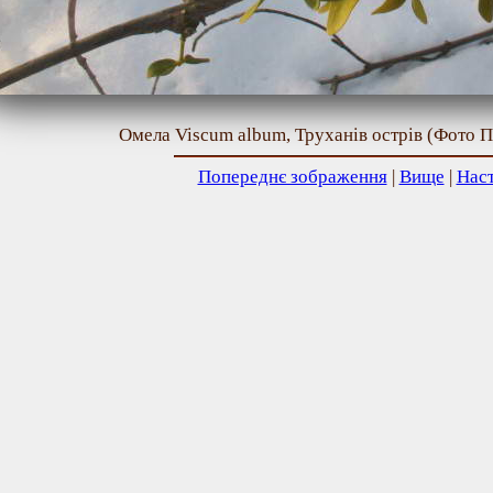
Омела Viscum album, Труханів острів (Фото Па
Попереднє зображення
|
Вище
|
Нас