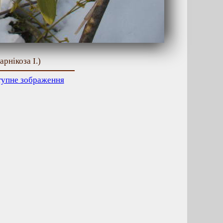
рнікоза І.)
тупне зображення