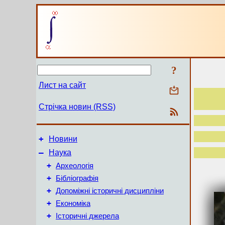
?
Лист на сайт
Стрічка новин (RSS)
+
Новини
–
Наука
+
Археологія
+
Бібліографія
+
Допоміжні історичні дисципліни
+
Економіка
+
Історичні джерела