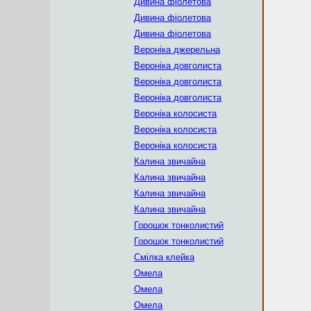
Дивина фіолетова
Дивина фіолетова
Дивина фіолетова
Вероніка джерельна
Вероніка довголиста
Вероніка довголиста
Вероніка довголиста
Вероніка колосиста
Вероніка колосиста
Вероніка колосиста
Калина звичайна
Калина звичайна
Калина звичайна
Калина звичайна
Горошок тонколистий
Горошок тонколистий
Смілка клейка
Омела
Омела
Омела