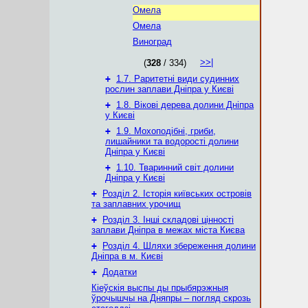
Омела
Омела
Виноград
>>|
(
328
/ 334)
+
1.7. Раритетні види судинних
рослин заплави Дніпра у Києві
+
1.8. Вікові дерева долини Дніпра
у Києві
+
1.9. Мохоподібні, гриби,
лишайники та водорості долини
Дніпра у Києві
+
1.10. Тваринний світ долини
Дніпра у Києві
+
Розділ 2. Історія київських островів
та заплавних урочищ
+
Розділ 3. Інші складові цінності
заплави Дніпра в межах міста Києва
+
Розділ 4. Шляхи збереження долини
Дніпра в м. Києві
+
Додатки
Кіеўскія выспы ды прыбярэжныя
ўрочышчы на Дняпры – погляд скрозь