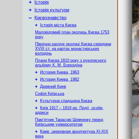
+
Історія
+
Історія культури
–
Києвознавство
+
Історія міста Києва
Маловідомий план околиць Києва 1753
року
Північно-західні околиці Києва середини
XVIII ст. на картах монастирських
володінь
Плани Києва 1810 року з рукописного
альбому К. М. Бороздіна
+
История Киева, 1963
+
История Киева, 1982
+
Древний Киев
Софія Київська
+
Культурна спадщина Києва
+
Київ 1917 – 1919 рр. Події, особи,
адреси
Пам’ятник Тарасові Шевченку перед
Київським університетом
+
Киев: церковная архитектура XI-XIX
века