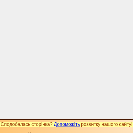
Сподобалась сторінка?
Допоможіть
розвитку нашого сайту!