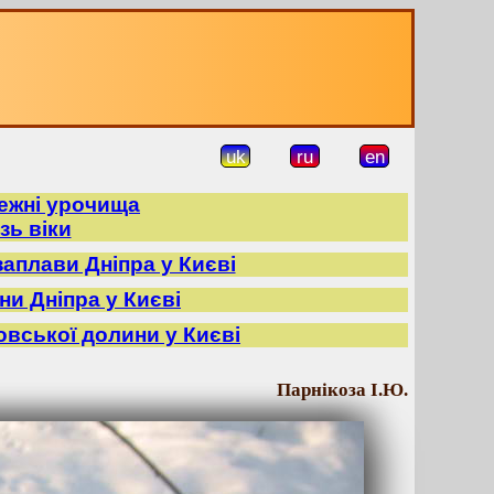
uk
ru
en
режні урочища
зь віки
заплави Дніпра у Києві
ни Дніпра у Києві
овської долини у Києві
Парнікоза І.Ю.