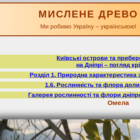
МИСЛЕНЕ ДРЕВО
Ми робимо Україну – українською!
Київські острови та прибе
на Дніпрі – погляд крі
Розділ 1. Природна характеристика 
1.6. Рослинність та флора доли
Галерея рослинності та флори дніпр
Омела