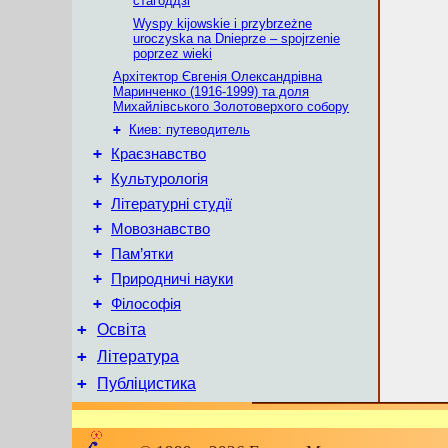
стагоддзі
Wyspy kijowskie i przybrzeżne
uroczyska na Dnieprze – spojrzenie
poprzez wieki
Архітектор Євгенія Олександрівна
Маринченко (1916-1999) та доля
Михайлівського Золотоверхого собору
+
Киев: путеводитель
+
Краєзнавство
+
Культурологія
+
Літературні студії
+
Мовознавство
+
Пам’ятки
+
Природничі науки
+
Філософія
+
Освіта
+
Література
+
Публіцистика