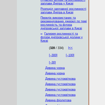
заплави Дніпра у Києві
Розподіл заплавної рослинності
заплави Дніпра в Києві
Перелік використаних та
рекомендованих джерел по темі
рослинність та флора
дніпровської заплави в Києві
–
Галерея рослинності та
флори дніпровської долини у
Києві
|<<
(
328
/ 334)
[–300]
[–100]
[–30]
Дивина чорна
Дивина чорна
Дивина густоквіткова
Дивина густоквіткова
Дивина густоквіткова
Дивина густоквіткова
Дивина фіолетова