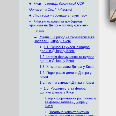
+
Киев – столица Украинской ССР
Орнаменти Софії Київської
+
Лиса гора – урочище в плині часу
–
Київські острови та прибережні
урочища на Дніпрі – погляд крізь віки
Вступ
–
Розділ 1. Природна характеристика
заплави Дніпра у Києві
+
1.1. Основні сучасні складові
долини Дніпра у Києві
1.2. Історія формування та будова
долини Дніпра у Києві
1.3. Клімат заплави Дніпра у Києві
1.4. Гідрографія долини Дніпра у
Києві
1.5. Ґрунти заплави Дніпра у Києві
–
1.6. Рослинність та флора
долини Дніпра у Києві
Історія формування рослинності
та флори заплави Дніпра у
Києві
+
Загальна характеристика
сучасної флори та рослинності