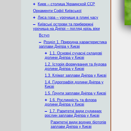
+
Киев – столица Украинской ССР
Орнаменти Софії Київської
+
Лиса гора – урочище в плині часу
–
Київські острови та прибережні
урочища на Дніпрі – погляд крізь віки
Вступ
–
Розділ 1. Природна характеристика
заплави Дніпра у Києві
+
1.1. Основні сучасні складові
долини Дніпра у Києві
1.2. Історія формування та будова
долини Дніпра у Києві
1.3. Клімат заплави Дніпра у Києві
1.4. Гідрографія долини Дніпра у
Києві
1.5. Ґрунти заплави Дніпра у Києві
+
1.6. Рослинність та флора
долини Дніпра у Києві
–
1.7. Раритетні види судинних
рослин заплави Дніпра у Києві
Раритетні види водних біотопів
заплави Дніпра у Києві