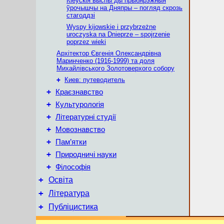
Кіеўскія выспы ды прыбярэжныя
ўрочышчы на Дняпры – погляд скрозь
стагоддзі
Wyspy kijowskie i przybrzeżne
uroczyska na Dnieprze – spojrzenie
poprzez wieki
Архітектор Євгенія Олександрівна
Маринченко (1916-1999) та доля
Михайлівського Золотоверхого собору
+
Киев: путеводитель
+
Краєзнавство
+
Культурологія
+
Літературні студії
+
Мовознавство
+
Пам’ятки
+
Природничі науки
+
Філософія
+
Освіта
+
Література
+
Публіцистика