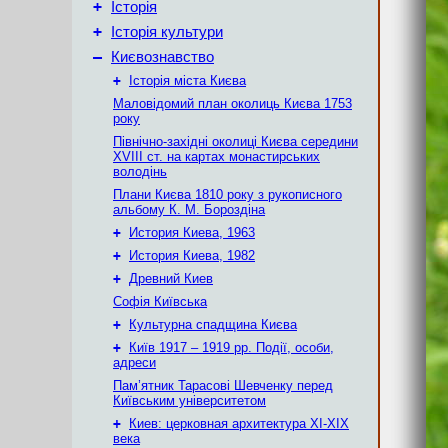
+
Історія
+
Історія культури
–
Києвознавство
+
Історія міста Києва
Маловідомий план околиць Києва 1753
року
Північно-західні околиці Києва середини
XVIII ст. на картах монастирських
володінь
Плани Києва 1810 року з рукописного
альбому К. М. Бороздіна
+
История Киева, 1963
+
История Киева, 1982
+
Древний Киев
Софія Київська
+
Культурна спадщина Києва
+
Київ 1917 – 1919 рр. Події, особи,
адреси
Пам’ятник Тарасові Шевченку перед
Київським університетом
+
Киев: церковная архитектура XI-XIX
века