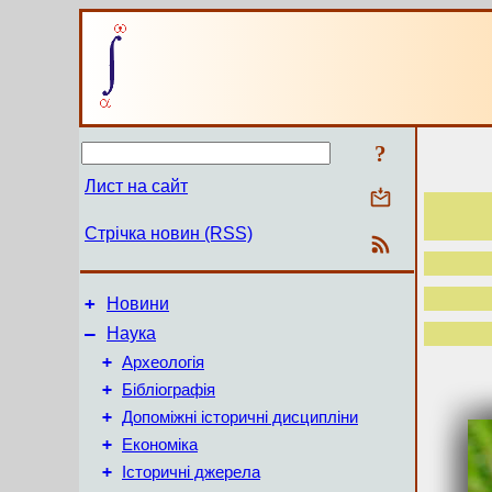
?
Лист на сайт
Стрічка новин (RSS)
+
Новини
–
Наука
+
Археологія
+
Бібліографія
+
Допоміжні історичні дисципліни
+
Економіка
+
Історичні джерела