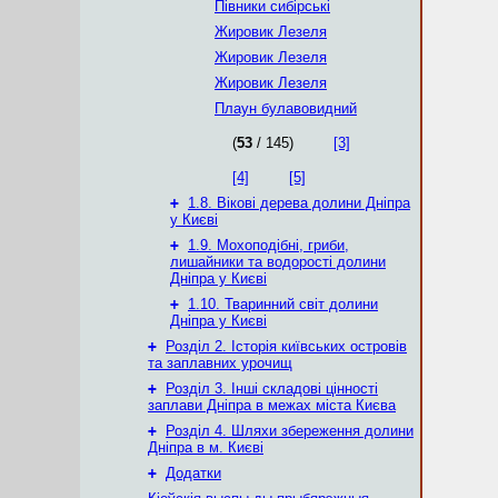
Півники сибірські
Жировик Лезеля
Жировик Лезеля
Жировик Лезеля
Плаун булавовидний
(
53
/ 145)
[3]
[4]
[5]
+
1.8. Вікові дерева долини Дніпра
у Києві
+
1.9. Мохоподібні, гриби,
лишайники та водорості долини
Дніпра у Києві
+
1.10. Тваринний світ долини
Дніпра у Києві
+
Розділ 2. Історія київських островів
та заплавних урочищ
+
Розділ 3. Інші складові цінності
заплави Дніпра в межах міста Києва
+
Розділ 4. Шляхи збереження долини
Дніпра в м. Києві
+
Додатки