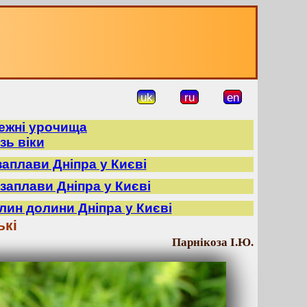
uk
ru
en
режні урочища
зь віки
заплави Дніпра у Києві
заплави Дніпра у Києві
лин долини Дніпра у Києві
ькі
Парнікоза І.Ю.