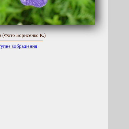
їв (Фото Борисенко К.)
тупне зображення