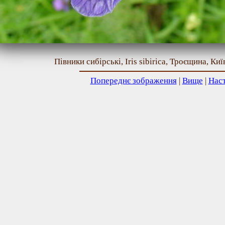
Півники сибірські, Iris sibirica, Троєщина, Ки
Попереднє зображення
|
Вище
|
Нас