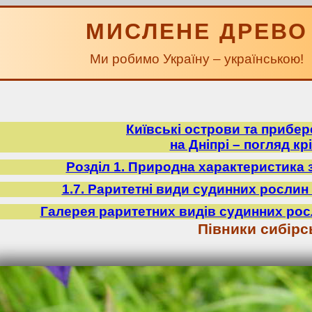
МИСЛЕНЕ ДРЕВО
Ми робимо Україну – українською!
Київські острови та прибе
на Дніпрі – погляд крі
Розділ 1. Природна характеристика 
1.7. Раритетні види судинних рослин 
Галерея раритетних видів судинних рос
Півники сибірс