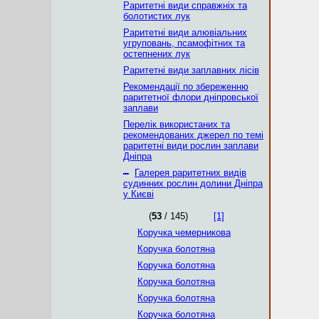
Раритетні види справжніх та
болотистих лук
Раритетні види алювіальних
угруповань, псамофітних та
остепнених лук
Раритетні види заплавних лісів
Рекомендації по збереженню
раритетної флори дніпровської
заплави
Перелік використаних та
рекомендованих джерел по темі
раритетні види рослин заплави
Дніпра
–
Галерея раритетних видів
судинних рослин долини Дніпра
у Києві
(
53
/ 145)
[1]
Коручка чемерникова
Коручка болотяна
Коручка болотяна
Коручка болотяна
Коручка болотяна
Коручка болотяна