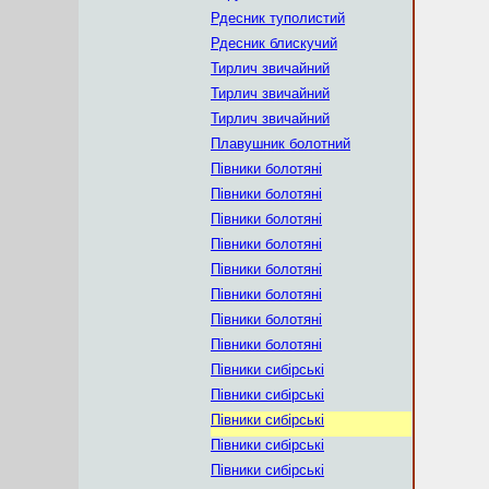
Рдесник туполистий
Рдесник блискучий
Тирлич звичайний
Тирлич звичайний
Тирлич звичайний
Плавушник болотний
Півники болотяні
Півники болотяні
Півники болотяні
Півники болотяні
Півники болотяні
Півники болотяні
Півники болотяні
Півники болотяні
Півники сибірські
Півники сибірські
Півники сибірські
Півники сибірські
Півники сибірські