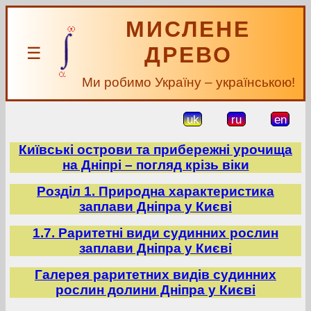
МИСЛЕНЕ
ДРЕВО
☰
Ми робимо Україну – українською!
uk
ru
en
Київські острови та прибережні урочища
на Дніпрі – погляд крізь віки
Розділ 1. Природна характеристика
заплави Дніпра у Києві
1.7. Раритетні види судинних рослин
заплави Дніпра у Києві
Галерея раритетних видів судинних
рослин долини Дніпра у Києві