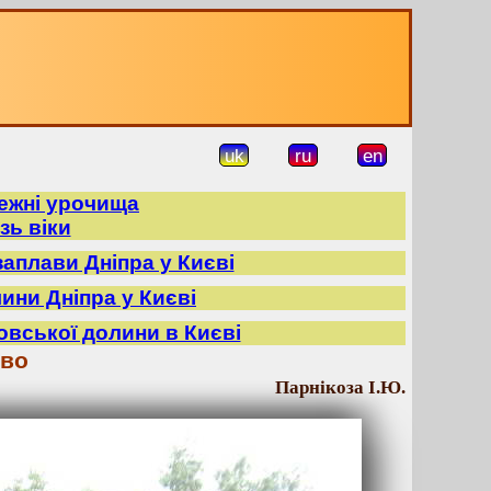
uk
ru
en
режні урочища
зь віки
заплави Дніпра у Києві
лини Дніпра у Києві
овської долини в Києві
ово
Парнікоза І.Ю.