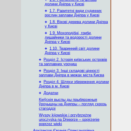
долини Дніпра у Києві
+
1.7. Раритетні види судинних
рослин заплави Дніпра у Києві
+
1.8. Вікові дерева долини Дніпра
у Києві
+
1.9. Мохоподібні, гриби,
лишайники та водорості долини
Дніпра у Києві
+
1.10. Тваринний світ долини
Дніпра у Києві
+
Розділ 2. Історія київських островів
та заплавних урочищ
+
Розділ 3. Інші складові цінності
заплави Дніпра в межах міста Києва
+
Розділ 4. Шляхи збереження долини
Дніпра в м. Києві
+
Додатки
Кіеўскія выспы ды прыбярэжныя
ўрочышчы на Дняпры – погляд скрозь
стагоддзі
Wyspy kijowskie i przybrzeżne
uroczyska na Dnieprze – spojrzenie
poprzez wieki
Архітектор Євгенія Олександрівна