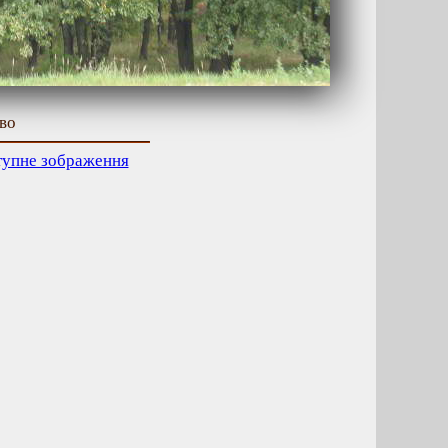
ово
тупне зображення