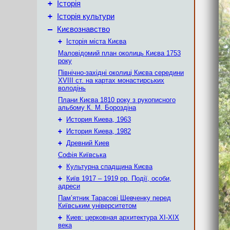
+
Історія
+
Історія культури
–
Києвознавство
+
Історія міста Києва
Маловідомий план околиць Києва 1753
року
Північно-західні околиці Києва середини
XVIII ст. на картах монастирських
володінь
Плани Києва 1810 року з рукописного
альбому К. М. Бороздіна
+
История Киева, 1963
+
История Киева, 1982
+
Древний Киев
Софія Київська
+
Культурна спадщина Києва
+
Київ 1917 – 1919 рр. Події, особи,
адреси
Пам’ятник Тарасові Шевченку перед
Київським університетом
+
Киев: церковная архитектура XI-XIX
века