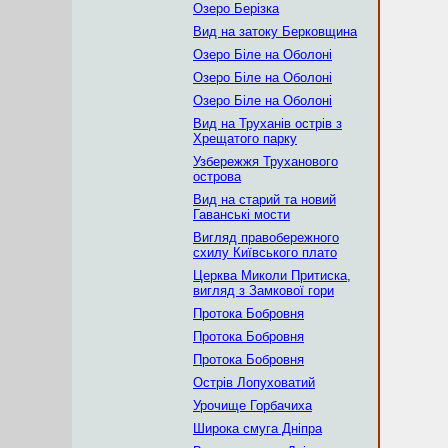
Озеро Берізка
Вид на затоку Берковщина
Озеро Біле на Оболоні
Озеро Біле на Оболоні
Озеро Біле на Оболоні
Вид на Труханів острів з
Хрещатого парку
Узбережжя Труханового
острова
Вид на старий та новий
Гаванські мости
Вигляд правобережного
схилу Київського плато
Церква Миколи Притиска,
вигляд з Замкової гори
Протока Бобровня
Протока Бобровня
Протока Бобровня
Острів Лопуховатий
Урочище Горбачиха
Широка смуга Дніпра