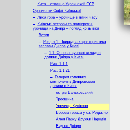
+
Киев – столица Украинской ССР
Орнаменти Софії Київської
+
Лиса гора – урочище в плині часу
–
Київські острови та прибережні
урочища на Дніпрі – погляд крізь віки
Вступ
–
Розділ 1. Природна характеристика
заплави Дніпра у Києві
–
1.1. Основні сучасні складові
долини Дніпра у Києві
Рис. 1.1.1
Рис. 1.1.21
–
Галерея головних
компонентів Дніпровської
долини в Києві
острів Вальковський
Троєщина
Урочище Куліково
Борова тераса у оз. Редькіно
Алея Парку Дружби Народів
Вид на Дніпро