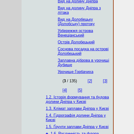
Вид на долину Дніпра
Вид на долину Дніпра з
літака
Вид на Долобецьку
(Долобську) протоку
Узбережжя острова
Венеціанський
Острів Долобецький
Соснова посадка на острові
Долобецький
Заплавна діброва в урочищі
Дубище
Урочище Горбачиха
(
3
/ 135)
[2]
[3]
[4]
[5]
1.2. Історія формування та будова
долини Дніпра у Києві
1.3. Клімат заплави Дніпра у Києві
1.4. Гідрографія долини Дніпра у
Києві
1.5. Ґрунти заплави Дніпра у Києві
+
1.6. Рослинність та флора