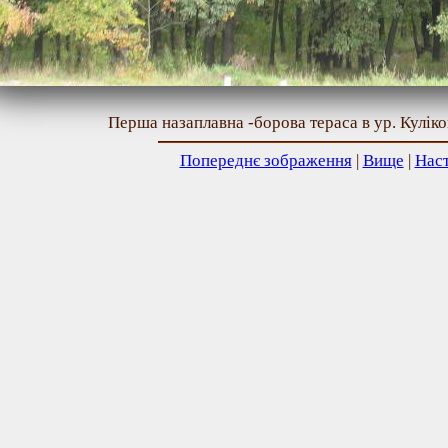
Перша назаплавна -борова тераса в ур. Кулік
Попереднє зображення
|
Вище
|
Нас