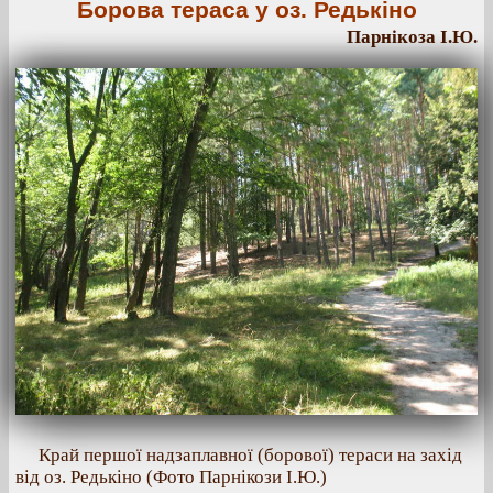
Борова тераса у оз. Редькіно
Парнікоза І.Ю.
Край першої надзаплавної (борової) тераси на захід
від оз. Редькіно (Фото Парнікози І.Ю.)