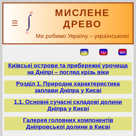
МИСЛЕНЕ
ДРЕВО
☰
Ми робимо Україну – українською!
uk
ru
en
Київські острови та прибережні урочища
на Дніпрі – погляд крізь віки
Розділ 1. Природна характеристика
заплави Дніпра у Києві
1.1. Основні сучасні складові долини
Дніпра у Києві
Галерея головних компонентів
Дніпровської долини в Києві