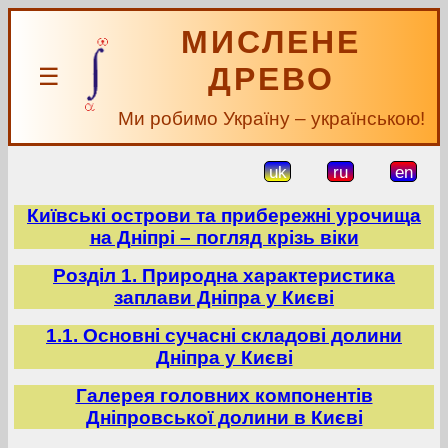
МИСЛЕНЕ
ДРЕВО
☰
Ми робимо Україну – українською!
uk
ru
en
Київські острови та прибережні урочища
на Дніпрі – погляд крізь віки
Розділ 1. Природна характеристика
заплави Дніпра у Києві
1.1. Основні сучасні складові долини
Дніпра у Києві
Галерея головних компонентів
Дніпровської долини в Києві