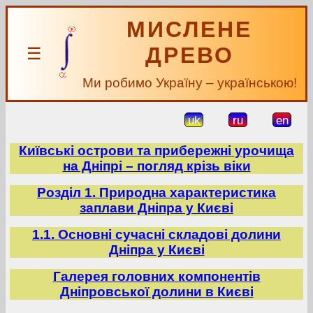
МИСЛЕНЕ
ДРЕВО
☰
Ми робимо Україну – українською!
uk
ru
en
Київські острови та прибережні урочища
на Дніпрі – погляд крізь віки
Розділ 1. Природна характеристика
заплави Дніпра у Києві
1.1. Основні сучасні складові долини
Дніпра у Києві
Галерея головних компонентів
Дніпровської долини в Києві