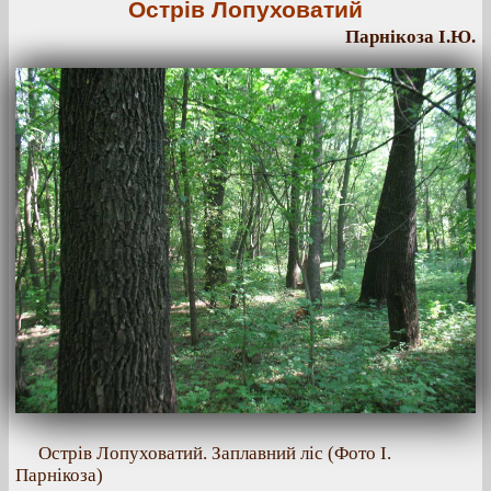
Острів Лопуховатий
Парнікоза І.Ю.
Острів Лопуховатий. Заплавний ліс (Фото І.
Парнікоза)