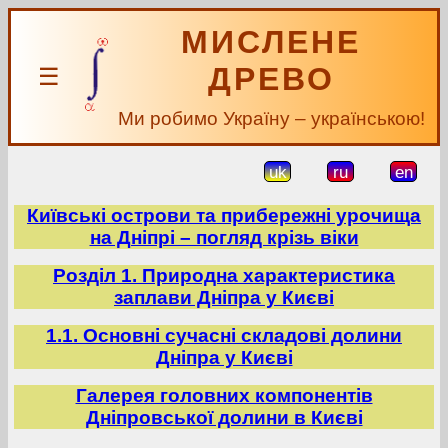
МИСЛЕНЕ
ДРЕВО
☰
Ми робимо Україну – українською!
uk
ru
en
Київські острови та прибережні урочища
на Дніпрі – погляд крізь віки
Розділ 1. Природна характеристика
заплави Дніпра у Києві
1.1. Основні сучасні складові долини
Дніпра у Києві
Галерея головних компонентів
Дніпровської долини в Києві