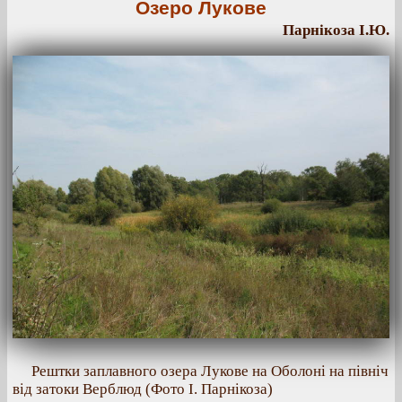
Озеро Лукове
Парнікоза І.Ю.
Рештки заплавного озера Лукове на Оболоні на північ
від затоки Верблюд (Фото І. Парнікоза)