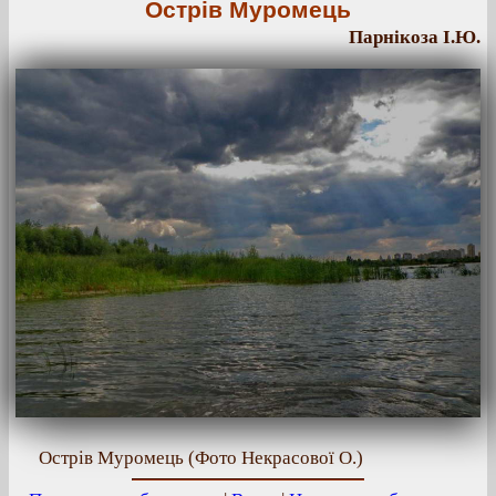
Острів Муромець
Парнікоза І.Ю.
Острів Муромець (Фото Некрасової О.)