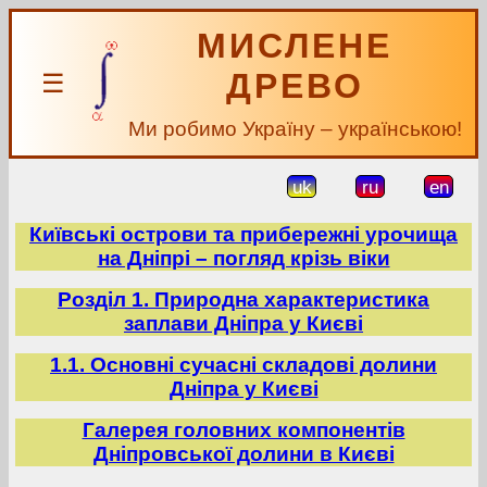
МИСЛЕНЕ
ДРЕВО
☰
Ми робимо Україну – українською!
uk
ru
en
Київські острови та прибережні урочища
на Дніпрі – погляд крізь віки
Розділ 1. Природна характеристика
заплави Дніпра у Києві
1.1. Основні сучасні складові долини
Дніпра у Києві
Галерея головних компонентів
Дніпровської долини в Києві