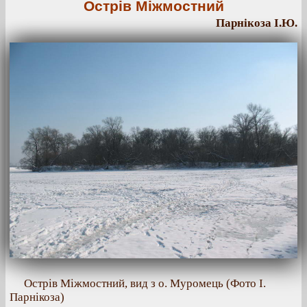
Острів Міжмостний
Парнікоза І.Ю.
Острів Міжмостний, вид з о. Муромець (Фото І.
Парнікоза)