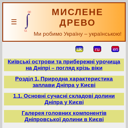
МИСЛЕНЕ
ДРЕВО
☰
Ми робимо Україну – українською!
uk
ru
en
Київські острови та прибережні урочища
на Дніпрі – погляд крізь віки
Розділ 1. Природна характеристика
заплави Дніпра у Києві
1.1. Основні сучасні складові долини
Дніпра у Києві
Галерея головних компонентів
Дніпровської долини в Києві