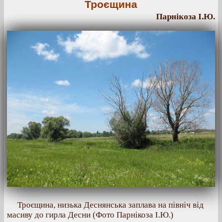
Троєщина
Парнікоза І.Ю.
Троєщина, низька Деснянська заплава на північ від
масиву до гирла Десни (Фото Парнікоза І.Ю.)