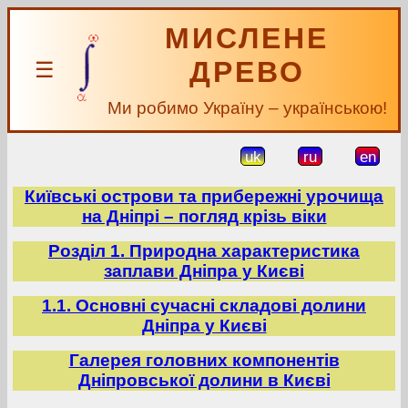
МИСЛЕНЕ
ДРЕВО
☰
Ми робимо Україну – українською!
uk
ru
en
Київські острови та прибережні урочища
на Дніпрі – погляд крізь віки
Розділ 1. Природна характеристика
заплави Дніпра у Києві
1.1. Основні сучасні складові долини
Дніпра у Києві
Галерея головних компонентів
Дніпровської долини в Києві