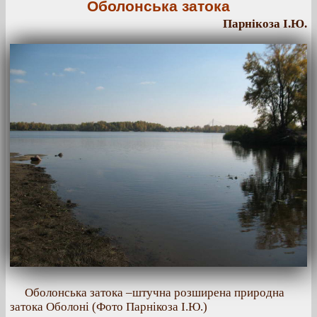
Оболонська затока
Парнікоза І.Ю.
Оболонська затока –штучна розширена природна
затока Оболоні (Фото Парнікоза І.Ю.)