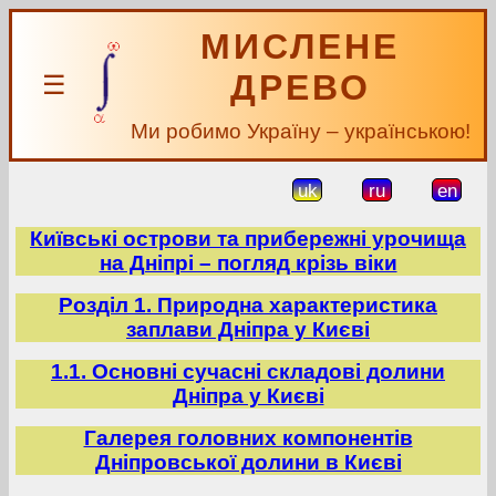
МИСЛЕНЕ
ДРЕВО
☰
Ми робимо Україну – українською!
uk
ru
en
Київські острови та прибережні урочища
на Дніпрі – погляд крізь віки
Розділ 1. Природна характеристика
заплави Дніпра у Києві
1.1. Основні сучасні складові долини
Дніпра у Києві
Галерея головних компонентів
Дніпровської долини в Києві