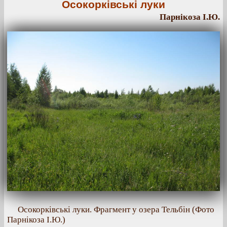
Осокорківські луки
Парнікоза І.Ю.
Осокорківські луки. Фрагмент у озера Тельбін (Фото
Парнікоза І.Ю.)