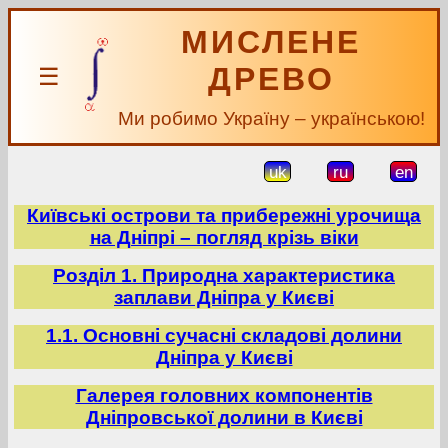
МИСЛЕНЕ
ДРЕВО
☰
Ми робимо Україну – українською!
uk
ru
en
Київські острови та прибережні урочища
на Дніпрі – погляд крізь віки
Розділ 1. Природна характеристика
заплави Дніпра у Києві
1.1. Основні сучасні складові долини
Дніпра у Києві
Галерея головних компонентів
Дніпровської долини в Києві