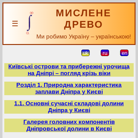
МИСЛЕНЕ
ДРЕВО
☰
Ми робимо Україну – українською!
uk
ru
en
Київські острови та прибережні урочища
на Дніпрі – погляд крізь віки
Розділ 1. Природна характеристика
заплави Дніпра у Києві
1.1. Основні сучасні складові долини
Дніпра у Києві
Галерея головних компонентів
Дніпровської долини в Києві