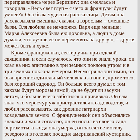
переправлялись через Березину; она смеялась и
говорила: «Весь свет глуп – с чего ж французы будут
умнее?» Она была чудесная рассказчица. Детям она
рассказывала смешные сказки, а взрослым – смешные
были. Оля любила ее немножко, Варя еще меньше;
Марья Алексеевна была ею довольна, а люди в доме
думали, что лучше ее не переменять на другую, – другая
может быть и хуже.
Кроме француженки, сестер учил приходской
священник, и если случалось, что они не знали урока, он
клал на них эпитимию в три земных поклона утром и в
три земных поклона вечером. Несмотря на эпитимии, он
был преснисходительный человек в жизни и, кроме того,
был хороший садовод. Он больше всего думал о том,
каковы будут морозы зимой, да не будет ли засухи
летом, и больше всего заботился о прививках. Он сам
знал, что чересчур уж пристрастился к садоводству, и
любил рассказывать, как древние патриархи
возделывали землю. С француженкой они объяснялись
знаками и жили согласно; он ей носил из своего сада
бергамоты, а когда она умерла, он засеял ее могилу
резедою и в головах посадил американский кустарник.