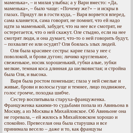
маменька», – и милая улыбка; а у Вари вместо: «Да,
маменька», – было чаще: «Почему же?» – и искры в
глазах. Придут ли в гости куда, – Варя ворвется вперед,
сама кланяется, сама говорит, не помнит, что ей надо
идти за маменькой, забудет, что на нее все смотрят, не
остерегается, что о ней скажут. Оле стыдно, если на нее
смотрят люди, и она думает, что-то о ней говорить будут,
– похвалят ее или осудят? Оля боялась злых людей.
Оля была красивее сестры: карие глаза у нее с
поволокой, и брови дугою; личико кругленькое,
свеженькое, носик хорошенький, губки алые, зубки
мелкие, темная коса длинная да шелковистая; и стройна
была Оля, и высока.
Варя была ростом поменьше; глаза у ней смелые и
живые, брови и волосы гуще и темнее, лицо подвижнее,
голос громче, походка шибче.
Сестер воспитывала старуха-француженка.
Француженка какими-то судьбами попала из Авиньона в
Москву, а из Москвы в Михайловское. Об Авиньоне она
не горевала, – ей жилось в Михайловском хорошо и
спокойно. Превеселая она была старушка и все
принимала весело – даже и то, как французы