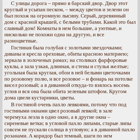
С улицы дорога – прямо в барский двор. Двор этот
круглый и усыпан песком, – между цветов и зелени он
был похож на огромную лысину. Серый, деревянный
дом с красной крышей, с белыми трубами. Какой это был
славный дом! Комнаты в нем большие, а уютные, и
нисколько не похожи одна на другую, и все
разноцветные.
Гостиная была голубая с золотыми звездочками;
диваны и кресла ореховые, обиты красною материею;
зеркала в золоченых рамах; на столиках фарфоровые
куклы, а зала узкая, длинная, и стены и стулья желтые;
угольная была круглая, обои в ней белыми цветочками
по розовому полю, и все розовое – и фонарь на потолке
висел розовый; а в диванной откуда-то взялось восемь
углов и вся она была обита зеленым штофом. Кругом
дома цвели кустарники, цветы.
В гостиной очень пахло левкоями, потому что под
гостиными окнами цвел розовый левкой; в зале
черемуха лезла в одно окно, а в другие окна –
сиреневые ветки; в угловой пахло липами, старые липы
совсем не пускали солнца в угловую; а в диванной пахло
розанами. А коридор был темный, шаги по нем