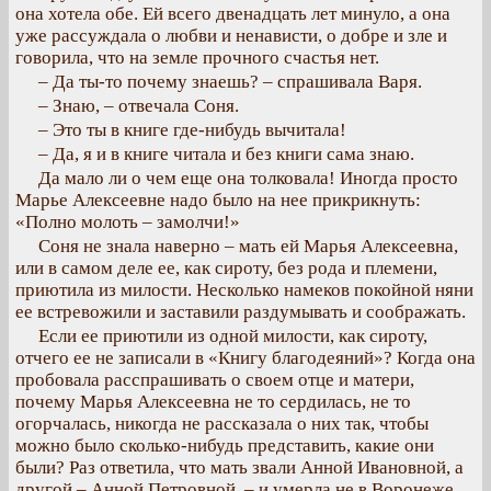
она хотела обе. Ей всего двенадцать лет минуло, а она
уже рассуждала о любви и ненависти, о добре и зле и
говорила, что на земле прочного счастья нет.
– Да ты-то почему знаешь? – спрашивала Варя.
– Знаю, – отвечала Соня.
– Это ты в книге где-нибудь вычитала!
– Да, я и в книге читала и без книги сама знаю.
Да мало ли о чем еще она толковала! Иногда просто
Марье Алексеевне надо было на нее прикрикнуть:
«Полно молоть – замолчи!»
Соня не знала наверно – мать ей Марья Алексеевна,
или в самом деле ее, как сироту, без рода и племени,
приютила из милости. Несколько намеков покойной няни
ее встревожили и заставили раздумывать и соображать.
Если ее приютили из одной милости, как сироту,
отчего ее не записали в «Книгу благодеяний»? Когда она
пробовала расспрашивать о своем отце и матери,
почему Марья Алексеевна не то сердилась, не то
огорчалась, никогда не рассказала о них так, чтобы
можно было сколько-нибудь представить, какие они
были? Раз ответила, что мать звали Анной Ивановной, а
другой – Анной Петровной, – и умерла не в Воронеже,