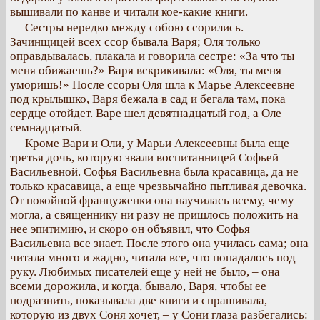
вышивали по канве и читали кое-какие книги.
Сестры нередко между собою ссорились.
Зачинщицей всех ссор бывала Варя; Оля только
оправдывалась, плакала и говорила сестре: «За что ты
меня обижаешь?» Варя вскрикивала: «Оля, ты меня
уморишь!» После ссоры Оля шла к Марье Алексеевне
под крылышко, Варя бежала в сад и бегала там, пока
сердце отойдет. Варе шел девятнадцатый год, а Оле
семнадцатый.
Кроме Вари и Оли, у Марьи Алексеевны была еще
третья дочь, которую звали воспитанницей Софьей
Васильевной. Софья Васильевна была красавица, да не
только красавица, а еще чрезвычайно пытливая девочка.
От покойной француженки она научилась всему, чему
могла, а священнику ни разу не пришлось положить на
нее эпитимию, и скоро он объявил, что Софья
Васильевна все знает. После этого она училась сама; она
читала много и жадно, читала все, что попадалось под
руку. Любимых писателей еще у ней не было, – она
всеми дорожила, и когда, бывало, Варя, чтобы ее
подразнить, показывала две книги и спрашивала,
которую из двух Соня хочет, – у Сони глаза разбегались: