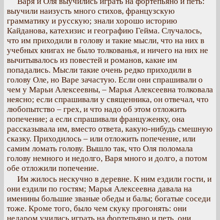
Варя и Оля выучились играть на фортепьяно и петь:
выучили наизусть много стихов, французскую
грамматику и русскую; знали хорошо историю
Кайданова, катехизис и географию Гейма. Случалось,
что им приходили в голову и такие мысли, что на них в
учебных книгах не было толкованья, и ничего на них не
вычитывалось из повестей и романов, какие им
попадались. Мысли такие очень редко приходили в
голову Оле, но Варе зачастую. Если они спрашивали о
чем у Марьи Алексеевны, – Марья Алексеевна толковала
неясно; если спрашивали у священника, он отвечал, что
любопытство – грех, и что надо об этом отложить
попечение; а если спрашивали француженку, она
рассказывала им, вместо ответа, какую-нибудь смешную
сказку. Приходилось – или отложить попечение, или
самим ломать голову. Вышло так, что Оля поломала
голову немного и недолго, Варя много и долго, а потом
обе отложили попечение.
Им жилось нескучно в деревне. К ним ездили гости, и
они ездили по гостям; Марья Алексеевна давала на
именины большие званые обеды и балы; богатые соседи
тоже. Кроме того, было чем скуку прогонять: они
недаром учились играть на фортепьяно и петь, они