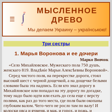
МЫСЛЕННОЕ
ДРЕВО
☰
Мы делаем Украину – українською!
Три сестры
1. Марья Воронова и ее дочери
Марко Вовчок
«Село Михайловское. Мужескаго пола 750 душъ,
женскаго 819. Владѣніе Марьи Алексѣевны Вороновой».
Серед чистого поля, на перекрестке дороги, стоял
высокий шест с черной дощечкой, а на дощечке белыми
словами была эта надпись. Если кто знал дорогу в
Михайловское или попадал на эту дорогу по догадке,
тому надо было идти или ехать до села еще с версту
полями, как раз до того места, где поля были окопаны
глубоким валом. Чего-чего не росло там по валу! И
колоски овса и ячменя, и мак, и горох, и рожь, и