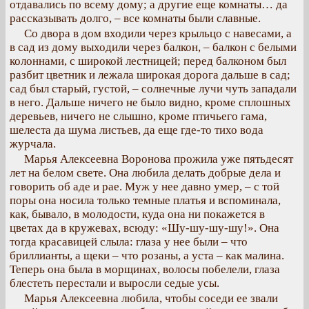
отдавались по всему дому; а другие еще комнаты… да
рассказывать долго, – все комнаты были славные.
Со двора в дом входили через крыльцо с навесами, а
в сад из дому выходили через балкон, – балкон с белыми
колоннами, с широкой лестницей; перед балконом был
разбит цветник и лежала широкая дорога дальше в сад;
сад был старый, густой, – солнечные лучи чуть западали
в него. Дальше ничего не было видно, кроме сплошных
деревьев, ничего не слышно, кроме птичьего гама,
шелеста да шума листьев, да еще где-то тихо вода
журчала.
Марья Алексеевна Воронова прожила уже пятьдесят
лет на белом свете. Она любила делать добрые дела и
говорить об аде и рае. Муж у нее давно умер, – с той
поры она носила только темные платья и вспоминала,
как, бывало, в молодости, куда она ни покажется в
цветах да в кружевах, всюду: «Шу-шу-шу-шу!». Она
тогда красавицей слыла: глаза у нее были – что
бриллианты, а щеки – что розаны, а уста – как малина.
Теперь она была в морщинах, волосы побелели, глаза
блестеть перестали и выросли седые усы.
Марья Алексеевна любила, чтобы соседи ее звали