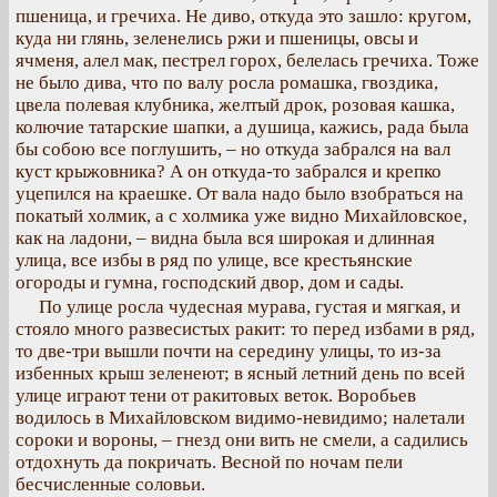
пшеница, и гречиха. Не диво, откуда это зашло: кругом,
куда ни глянь, зеленелись ржи и пшеницы, овсы и
ячменя, алел мак, пестрел горох, белелась гречиха. Тоже
не было дива, что по валу росла ромашка, гвоздика,
цвела полевая клубника, желтый дрок, розовая кашка,
колючие татарские шапки, а душица, кажись, рада была
бы собою все поглушить, – но откуда забрался на вал
куст крыжовника? А он откуда-то забрался и крепко
уцепился на краешке. От вала надо было взобраться на
покатый холмик, а с холмика уже видно Михайловское,
как на ладони, – видна была вся широкая и длинная
улица, все избы в ряд по улице, все крестьянские
огороды и гумна, господский двор, дом и сады.
По улице росла чудесная мурава, густая и мягкая, и
стояло много развесистых ракит: то перед избами в ряд,
то две-три вышли почти на середину улицы, то из-за
избенных крыш зеленеют; в ясный летний день по всей
улице играют тени от ракитовых веток. Воробьев
водилось в Михайловском видимо-невидимо; налетали
сороки и вороны, – гнезд они вить не смели, а садились
отдохнуть да покричать. Весной по ночам пели
бесчисленные соловьи.