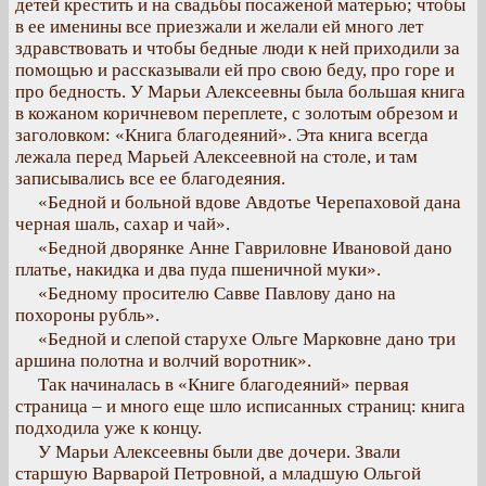
детей крестить и на свадьбы посаженой матерью; чтобы
в ее именины все приезжали и желали ей много лет
здравствовать и чтобы бедные люди к ней приходили за
помощью и рассказывали ей про свою беду, про горе и
про бедность. У Марьи Алексеевны была большая книга
в кожаном коричневом переплете, с золотым обрезом и
заголовком: «Книга благодеяний». Эта книга всегда
лежала перед Марьей Алексеевной на столе, и там
записывались все ее благодеяния.
«Бедной и больной вдове Авдотье Черепаховой дана
черная шаль, сахар и чай».
«Бедной дворянке Анне Гавриловне Ивановой дано
платье, накидка и два пуда пшеничной муки».
«Бедному просителю Савве Павлову дано на
похороны рубль».
«Бедной и слепой старухе Ольге Марковне дано три
аршина полотна и волчий воротник».
Так начиналась в «Книге благодеяний» первая
страница – и много еще шло исписанных страниц: книга
подходила уже к концу.
У Марьи Алексеевны были две дочери. Звали
старшую Варварой Петровной, а младшую Ольгой