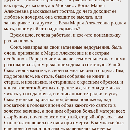
как прежде сказано, а в Москве… Когда Марья
Алексеевна рассказывает гостям, до чего доходит ее
любовь к дочерям, она спешит ее выслать или
заговаривает о другом… Если Марья Алексеевна родная
мать, почему ей это надо скрывать?
Время шло, голова работала, и кое-что понемножку
разъяснилось.
Соня, невзирая на свои затаенные недоумения, была
очень привязана к Марье Алексеевне и к сестрам,
особенно к Варе; но чем дальше, тем меньше она с ними
разговаривала, тем реже приходила в гостиную. У ней
была своя комнатка, в своей комнатке она и сидела. Там,
под зеркалом, на столе, были собраны ее книги, и
старые, и новенькие, и старинные с красным обрезом, и
книги в золотообрезных переплетах, что она доставала
читать у соседа-князя, и исписанные тетрадки; в углу
была узенькая кроватка под белым положком; над
кроваткой в головах висел образ какого-то святого в
золотом венчике, а под ним образок божьей матери всех
скорбящих, почти совсем стертый, старый образок – им
Соню благословила ее няня при смерти. В комнатке был
еще новый комод под лаком, маленькая скамеечка,