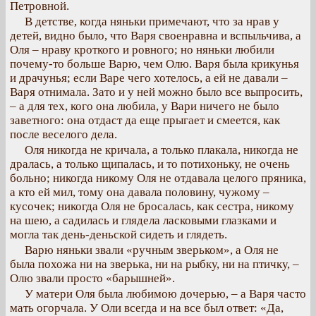
Петровной.
В детстве, когда няньки примечают, что за нрав у
детей, видно было, что Варя своенравна и вспыльчива, а
Оля – нраву кроткого и ровного; но няньки любили
почему-то больше Варю, чем Олю. Варя была крикунья
и драчунья; если Варе чего хотелось, а ей не давали –
Варя отнимала. Зато и у ней можно было все выпросить,
– а для тех, кого она любила, у Вари ничего не было
заветного: она отдаст да еще прыгает и смеется, как
после веселого дела.
Оля никогда не кричала, а только плакала, никогда не
дралась, а только щипалась, и то потихоньку, не очень
больно; никогда никому Оля не отдавала целого пряника,
а кто ей мил, тому она давала половину, чужому –
кусочек; никогда Оля не бросалась, как сестра, никому
на шею, а садилась и глядела ласковыми глазками и
могла так день-деньской сидеть и глядеть.
Варю няньки звали «ручным зверьком», а Оля не
была похожа ни на зверька, ни на рыбку, ни на птичку, –
Олю звали просто «барышней».
У матери Оля была любимою дочерью, – а Варя часто
мать огорчала. У Оли всегда и на все был ответ: «Да,