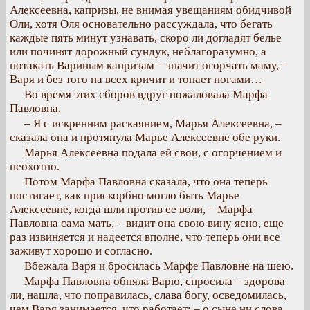
Алексеевна, капризы, не внимая увещаниям обидчивой
Оли, хотя Оля основательно рассуждала, что бегать
каждые пять минут узнавать, скоро ли догладят белье
или починят дорожный сундук, неблагоразумно, а
потакать Вариным капризам – значит огорчать маму, –
Варя и без того на всех кричит и топает ногами…
Во время этих сборов вдруг пожаловала Марфа
Павловна.
– Я с искренним раскаянием, Марья Алексеевна, –
сказала она и протянула Марье Алексеевне обе руки.
Марья Алексеевна подала ей свои, с огорчением и
неохотно.
Потом Марфа Павловна сказала, что она теперь
постигает, как прискорбно могло быть Марье
Алексеевне, когда шли против ее воли, – Марфа
Павловна сама мать, – видит она свою вину ясно, еще
раз извиняется и надеется вполне, что теперь они все
заживут хорошо и согласно.
Вбежала Варя и бросилась Марфе Павловне на шею.
Марфа Павловна обняла Варю, спросила – здорова
ли, нашла, что поправилась, слава богу, осведомилась,
чем Варя занимается, что работает; – о сыне ни слова,