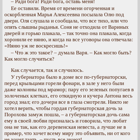
– Ради бога! Ради бога, оставь меня!
Ее оставили. Время от времени огорченная и
оскорбленная Марья Алексеевна посылала Олю под
двери. Оля слушала и сообщала, что все тихо, или что
опять слышны рыданья. Соня не отходила от Вариных
дверей и горько плакала, – так точно она плакала, когда
хоронили ее няню, и когда на все уговоры она отвечала:
«Няню уж не воскресишь!»
– Что ж это такое? – думала Варя. – Как могло быть?
Как могло случиться?
Как случается, так и случилось.
У губернатора было в доме все по-губернаторски,
перед крыльцами горели фонари, в зале у него были
даже колонны под мрамор; пару его зеленых попугаев в
золоченых клетках, его откидную и кучера Антона весь
город знал; его дочери все в глаза смотрели. Никто не
хотел верить, чтобы гордая губернаторская дочь за
Порохова замуж пошла, – а губернаторская дочь сама
ему в своей любви призналась и говорила, что любит
она не так, как его деревенская невеста, а лучше не в
пример, что хочет всему миру это объявить, ни от кого
не хочет таить, – пусть все знают!