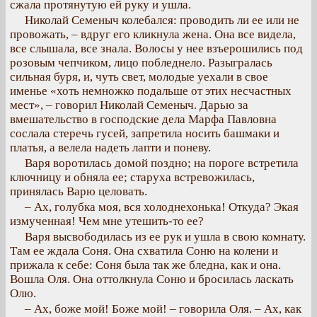
сжала протянутую ей руку и ушла.
Николай Семеныч колебался: проводить ли ее или не
провожать, – вдруг его кликнула жена. Она все видела,
все слышала, все знала. Волосы у нее взъерошились под
розовым чепчиком, лицо побледнело. Разыгралась
сильная буря, и, чуть свет, молодые уехали в свое
именье «хоть немножко подальше от этих несчастных
мест», – говорил Николай Семеныч. Дарью за
вмешательство в господские дела Марфа Павловна
сослала стеречь гусей, запретила носить башмаки и
платья, а велела надеть лапти и поневу.
Варя воротилась домой поздно; на пороге встретила
ключницу и обняла ее; старуха встревожилась,
принялась Варю целовать.
– Ах, голубка моя, вся холоднехонька! Откуда? Экая
измученная! Чем мне утешить-то ее?
Варя высвободилась из ее рук и ушла в свою комнату.
Там ее ждала Соня. Она схватила Соню на колени и
прижала к себе: Соня была так же бледна, как и она.
Вошла Оля. Она оттолкнула Соню и бросилась ласкать
Олю.
– Ах, боже мой! Боже мой! – говорила Оля. – Ах, как