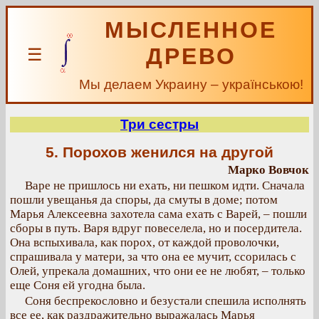
МЫСЛЕННОЕ
ДРЕВО
☰
Мы делаем Украину – українською!
Три сестры
5. Порохов женился на другой
Марко Вовчок
Варе не пришлось ни ехать, ни пешком идти. Сначала
пошли увещанья да споры, да смуты в доме; потом
Марья Алексеевна захотела сама ехать с Варей, – пошли
сборы в путь. Варя вдруг повеселела, но и посердитела.
Она вспыхивала, как порох, от каждой проволочки,
спрашивала у матери, за что она ее мучит, ссорилась с
Олей, упрекала домашних, что они ее не любят, – только
еще Соня ей угодна была.
Соня беспрекословно и безустали спешила исполнять
все ее, как раздражительно выражалась Марья