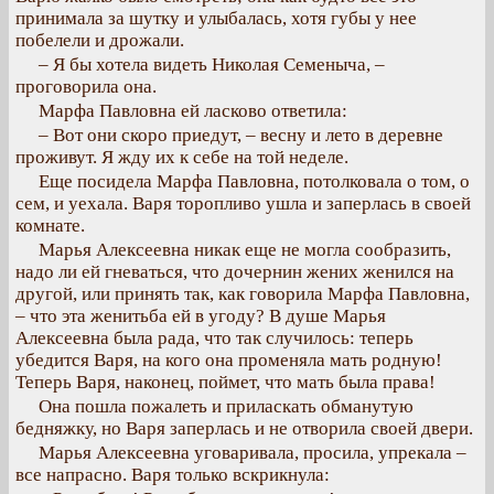
принимала за шутку и улыбалась, хотя губы у нее
побелели и дрожали.
– Я бы хотела видеть Николая Семеныча, –
проговорила она.
Марфа Павловна ей ласково ответила:
– Вот они скоро приедут, – весну и лето в деревне
проживут. Я жду их к себе на той неделе.
Еще посидела Марфа Павловна, потолковала о том, о
сем, и уехала. Варя торопливо ушла и заперлась в своей
комнате.
Марья Алексеевна никак еще не могла сообразить,
надо ли ей гневаться, что дочернин жених женился на
другой, или принять так, как говорила Марфа Павловна,
– что эта женитьба ей в угоду? В душе Марья
Алексеевна была рада, что так случилось: теперь
убедится Варя, на кого она променяла мать родную!
Теперь Варя, наконец, поймет, что мать была права!
Она пошла пожалеть и приласкать обманутую
бедняжку, но Варя заперлась и не отворила своей двери.
Марья Алексеевна уговаривала, просила, упрекала –
все напрасно. Варя только вскрикнула: