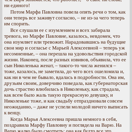
ни единого!
Потом Марфа Павловна повела опять речи о том, как
они теперь все заживут согласно, – не из-за чего теперь
им спорить.
Все слушали ее с изумлением и всех забирала
тревога, но Марфе Павловне, казалось, невдомек, что
она изумляет или тревожит. Нарадовавшись на будущие
свои мир и согласье с Марьей Алексеевной – теперь уж
несомненные, – она перешла на удовольствия городской
жизни. Наконец, после разных извивов, объявила, что ее
сын Николенька женат, – такого-то числа женился –
тоже, казалось, не заметила, до чего всех ошеломила и,
как ни в чем не бывало, вдалась в подробности. Она им,
друзьям своим, доверчиво поведала, как губернаторская
дочь страстно влюбилась в Николеньку, как страдала,
как всем было жаль такую прекрасную девушку, и
Николеньке тоже, и как свадьбу отпраздновали совсем
неожиданно, – даже не успели молодой ничего выписать
к венцу.
Когда Марья Алексеевна пришла немного в себя,
поздравила Марфу Павловну и поглядела на Варю. На
Варю жалко было смотреть; она как будто все это