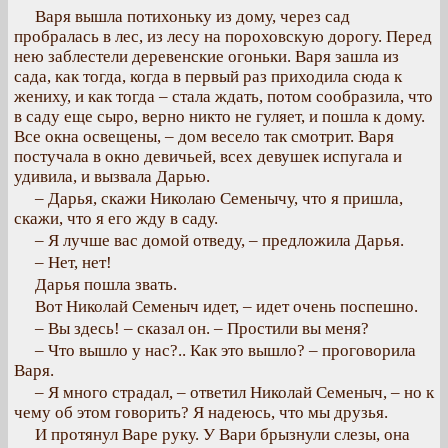
Варя вышла потихоньку из дому, через сад
пробралась в лес, из лесу на пороховскую дорогу. Перед
нею заблестели деревенские огоньки. Варя зашла из
сада, как тогда, когда в первый раз приходила сюда к
жениху, и как тогда – стала ждать, потом сообразила, что
в саду еще сыро, верно никто не гуляет, и пошла к дому.
Все окна освещены, – дом весело так смотрит. Варя
постучала в окно девичьей, всех девушек испугала и
удивила, и вызвала Дарью.
– Дарья, скажи Николаю Семенычу, что я пришла,
скажи, что я его жду в саду.
– Я лучше вас домой отведу, – предложила Дарья.
– Нет, нет!
Дарья пошла звать.
Вот Николай Семеныч идет, – идет очень поспешно.
– Вы здесь! – сказал он. – Простили вы меня?
– Что вышло у нас?.. Как это вышло? – проговорила
Варя.
– Я много страдал, – ответил Николай Семеныч, – но к
чему об этом говорить? Я надеюсь, что мы друзья.
И протянул Варе руку. У Вари брызнули слезы, она