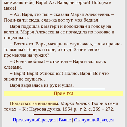
мне жаль тебя, Варя! Ах, Варя, не горюй! Пойдем к
маме!
– Ах, Варя, это ты! – сказала Марья Алексеевна. –
Поди-ка ты сюда, сядь-ка вот тут, моя бедная!
Варя подошла к матери и положила ей голову на
колени. Марья Алексеевна ее погладила по головке и
поцеловала.
– Вот то-то, Варя, матери не слушалась, – чья правда-
то вышла? Теперь и горе, и стыд! Зачем своих
променяла на чужих?
– Очень любила! – ответила – Варя и залилась
слезами.
– Варя! Варя! Успокойся! Полно, Варя! Вот что
значит не слушать…
Варя вырвалась из рук и ушла.
Примітки
Подається за виданням
:
Марко Вовчок
Твори в семи
томах. – К.: Наукова думка, 1964 р., т. 2, с. 269 – 272.
Предыдущий раздел
|
Выше
|
Следующий раздел