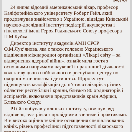
РАТАУ
24 липня відомий американський лікар, професор
Каліфорнійського університету Роберт Гейл, який
продовжував знайомство з Україною, відвідав Київський
науково-дослідний інститут педіатрії, акушерства і
гінекології імені Героя Радянського Союзу професора
П.М.Буйка.
Директор інституту академік АМН СРСР
О.М.Лук’янова, яка є також головою Українського
відділення міжнародної організації «Лікарі світу – за
відвернення ядерної війни», ознайомила гостя з
основними напрямами наукової і практичної діяльності
колективу цього найбільшого в республіці центру по
охороні материнства і дитинства. Щороку тут
підвищують кваліфікацію до п’ятисот лікарів з різних
областей республіки і країни, близько 80 ординаторів і
аспірантів, включаючи представників країн Африки,
Близького Сходу.
Р.Гейл побував у клініках інституту, оглянув ряд
відділень, зустрівся з провідними вченими і практиками.
Він високо оцінив технічне оснащення спеціалізованих
клінік, рівень професійної підготовленості лікарського