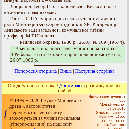
минулі півстоліття, – сказав він.
Учора професор Гейл знайомився з Києвом і його
визначними пам’ятками.
Гостя з США супроводив голова ученої медичної
ради Міністерства охорони здоров’я УРСР, директор
Київського НДІ загальної і комунальної гігієни
професор М.Г.Шандала.
Радянська Україна, 1986 р., 26.07, № 169 (19674).
Значна частина цього тексту повторена в статті
В.Рибалко «Бути готовими прийти на допомогу» під
26.07.1986 р.
Попередня сторінка
|
Вище
|
Наступна сторінка
Сподобалась сторінка?
Допоможіть
розвитку нашого
сайту!
Число завантажень : 2
© 1999 – 2026 Група «Мисленого
335
Модифіковано :
древа», автори статей
26.08.2019
Передрук статей із сайту
Якщо ви помітили
помилку набору
заохочується за умови посилання
на цiй сторiнцi,
(гіперпосилання) на наш сайт
видiлiть її мишкою
та натисніть