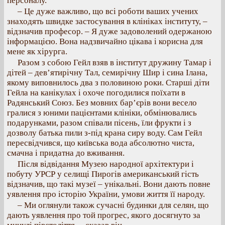
персоналу.
– Це дуже важливо, що всі роботи ваших учених
знаходять швидке застосування в клініках інституту, –
відзначив професор. – Я дуже задоволений одержаною
інформацією. Вона надзвичайно цікава і корисна для
мене як хірурга.
Разом з собою Гейл взяв в інститут дружину Тамар і
дітей – дев’ятирічну Тал, семирічну Шир і сина Ілана,
якому виповнилось два з половиною роки. Старші діти
Гейла на канікулах і охоче погодилися поїхати в
Радянський Союз. Без мовних бар’єрів вони весело
гралися з юними пацієнтами клініки, обмінювались
подарунками, разом співали пісень, їли фрукти і з
дозволу батька пили з-під крана сиру воду. Сам Гейл
пересвідчився, що київська вода абсолютно чиста,
смачна і придатна до вживання.
Після відвідання Музею народної архітектури і
побуту УРСР у селищі Пирогів американський гість
відзначив, що такі музеї – унікальні. Вони дають повне
уявлення про історію України, умови життя її народу.
– Ми оглянули також сучасні будинки для селян, що
дають уявлення про той прогрес, якого досягнуто за