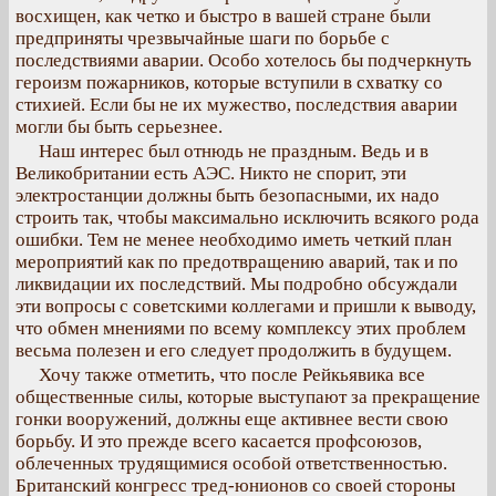
восхищен, как четко и быстро в вашей стране были
предприняты чрезвычайные шаги по борьбе с
последствиями аварии. Особо хотелось бы подчеркнуть
героизм пожарников, которые вступили в схватку со
стихией. Если бы не их мужество, последствия аварии
могли бы быть серьезнее.
Наш интерес был отнюдь не праздным. Ведь и в
Великобритании есть АЭС. Никто не спорит, эти
электростанции должны быть безопасными, их надо
строить так, чтобы максимально исключить всякого рода
ошибки. Тем не менее необходимо иметь четкий план
мероприятий как по предотвращению аварий, так и по
ликвидации их последствий. Мы подробно обсуждали
эти вопросы с советскими коллегами и пришли к выводу,
что обмен мнениями по всему комплексу этих проблем
весьма полезен и его следует продолжить в будущем.
Хочу также отметить, что после Рейкьявика все
общественные силы, которые выступают за прекращение
гонки вооружений, должны еще активнее вести свою
борьбу. И это прежде всего касается профсоюзов,
облеченных трудящимися особой ответственностью.
Британский конгресс тред-юнионов со своей стороны