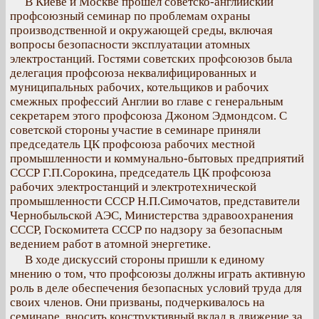
В Киеве и Москве прошел советско-английский
профсоюзный семинар по проблемам охраны
производственной и окружающей среды, включая
вопросы безопасности эксплуатации атомных
электростанций. Гостями советских профсоюзов была
делегация профсоюза неквалифицированных и
муниципальных рабочих, котельщиков и рабочих
смежных профессий Англии во главе с генеральным
секретарем этого профсоюза Джоном Эдмондсом. С
советской стороны участие в семинаре приняли
председатель ЦК профсоюза рабочих местной
промышленности и коммунально-бытовых предприятий
СССР Г.П.Сорокина, председатель ЦК профсоюза
рабочих электростанций и электротехнической
промышленности СССР Н.П.Симочатов, представители
Чернобыльской АЭС, Министерства здравоохранения
СССР, Госкомитета СССР по надзору за безопасным
ведением работ в атомной энергетике.
В ходе дискуссий стороны пришли к единому
мнению о том, что профсоюзы должны играть активную
роль в деле обеспечения безопасных условий труда для
своих членов. Они призваны, подчеркивалось на
семинаре, вносить конструктивный вклад в движение за