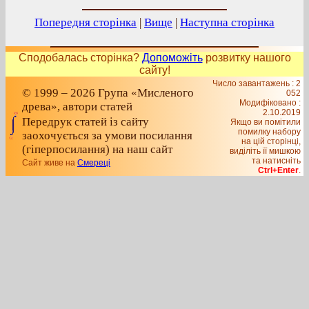
Попередня сторінка
|
Вище
|
Наступна сторінка
Сподобалась сторінка?
Допоможіть
розвитку нашого
сайту!
Число завантажень : 2
© 1999 – 2026 Група «Мисленого
052
Модифіковано :
древа», автори статей
2.10.2019
Передрук статей із сайту
Якщо ви помітили
помилку набору
заохочується за умови посилання
на цiй сторiнцi,
(гіперпосилання) на наш сайт
видiлiть її мишкою
та натисніть
Сайт живе на
Смереці
Ctrl+Enter
.