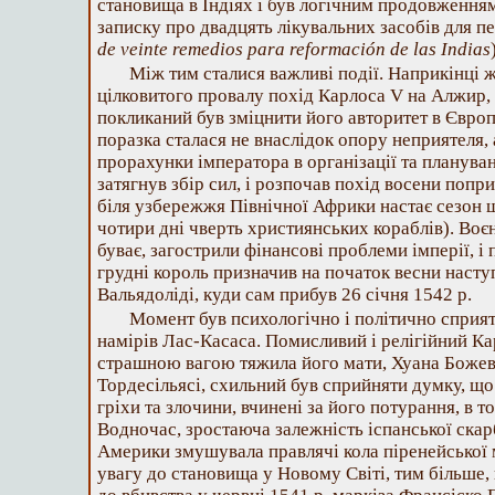
становища в Індіях і був логічним продовженн
записку про двадцять лікувальних засобів для пе
de veinte remedios para reformación de las Indias
Між тим сталися важливі події. Наприкінці ж
цілковитого провалу похід Карлоса V на Алжир, 
покликаний був зміцнити його авторитет в Європ
поразка сталася не внаслідок опору неприятеля,
прорахунки імператора в організації та плануван
затягнув збір сил, і розпочав похід восени попр
біля узбережжя Північної Африки настає сезон ш
чотири дні чверть християнських кораблів). Воєн
буває, загострили фінансові проблеми імперії, і 
грудні король призначив на початок весни насту
Вальядоліді, куди сам прибув 26 січня 1542 р.
Момент був психологічно і політично сприят
намірів Лас-Касаса. Помисливий і релігійний Ка
страшною вагою тяжила його мати, Хуана Божеві
Тордесільясі, схильний був сприйняти думку, що 
гріхи та злочини, вчинені за його потурання, в т
Водночас, зростаюча залежність іспанської скар
Америки змушувала правлячі кола піренейської 
увагу до становища у Новому Світі, тим більше, 