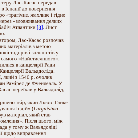
стеру Лас-Касас передав
 в Іспанії до повернення
ро «трагічне, жахливе і гідне
 через «зловживання деяких
обабіч Атлантики
[3]
. Лист
но.
ратором, Лас-Касас розпочав
их матеріалів з метою
нкістадорів і колоністів у
ту самого «Найстислішого»,
илися в канцелярії Ради
а Канцелярії Вальядоліда,
, який з 1540 р. очолив
ян Рамірес де Фуенлеаль. У
Касас переїхав у Вальядолід,
вершено твір, який Льюїс Ганке
вання Індій» (
Larguísima
був матеріал, який став
омлення». Після цього, між
рада у тому ж Вальядоліді
ції щодо виправлення