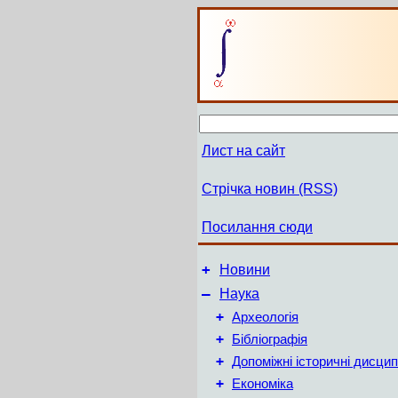
Лист на сайт
Стрічка новин (RSS)
Посилання сюди
+
Новини
–
Наука
+
Археологія
+
Бібліографія
+
Допоміжні історичні дисцип
+
Економіка