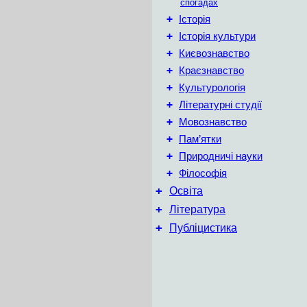
спогадах
+
Історія
+
Історія культури
+
Києвознавство
+
Краєзнавство
+
Культурологія
+
Літературні студії
+
Мовознавство
+
Пам’ятки
+
Природничі науки
+
Філософія
+
Освіта
+
Література
+
Публіцистика