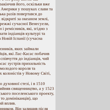
закінчив його, оскільки вже
о Америки у пошуках слави та
ька разів повертався до
і відкриті за океаном землі,
бережжі сучасної Венесуели,
і ремісників, які, згідно з
ати індіанців культурі та
в Новій Іспанії (сучасна
изників, яких займали
йців, які Лас-Касас побачив
співчуття до індіанців, чий
сас зустрів прихильність
 молодого короля та
 колоністів у Новому Світі,
 духовної стезі, і в 1510
рийняв священництво, а у 1523
ського поселенського проекту,
 то домініканців), що
ий вплив.
нником. Він залишив після