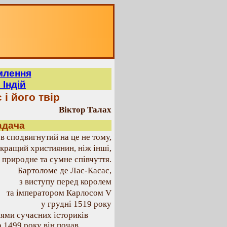
млення
Індій
і його твір
Віктор Талах
адача
ув сподвигнутий на це не тому,
 кращий християнин, ніж інші,
з природне та сумне співчуття.
Бартоломе де Лас-Касас,
з виступу перед королем
та імператором Карлосом V
у грудні 1519 року
нями сучасних істориків
о 1499 року він почав