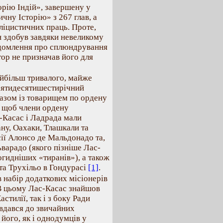
торію Індій», завершену у
чну Історію» з 267 глав, а
ліцистичних праць. Проте,
ін здобув завдяки невеликому
ідомлення про сплюндрування
тор не призначав його для
найбільш тривалого, майже
п’ятидесятишестирічний
разом із товарищем по ордену
, щоб члени ордену
-Касас і Ладрада мали
ну, Оахаки, Тлашкали та
сії Алонсо де Мальдонадо та,
варадо (якого пізніше Лас-
огидніших «тиранів»), а також
 та Трухільо в Гондурасі
[1]
.
 набір додаткових місіонерів
 В цьому Лас-Касас знайшов
стилії, так і з боку Ради
 вдався до звичайних
його, як і однодумців у