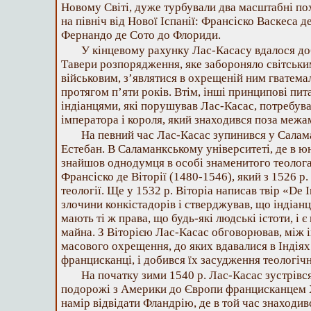
Новому Світі, дуже турбували два масштабні пох
на північ від Нової Іспанії: Франсіско Васкеса 
Фернандо де Сото до Флориди.
У кінцевому рахунку Лас-Касасу вдалося до
Тавери розпорядження, яке забороняло світськи
військовим, з’являтися в охрещеній ним гватема
протягом п’яти років. Втім, інші принципові пи
індіанцями, які порушував Лас-Касас, потребув
імператора і короля, який знаходився поза межам
На певний час Лас-Касас зупинився у Салама
Естебан. В Саламанкському університеті, де в юн
знайшов однодумця в особі знаменитого теолога
Франсіско де Віторії (1480-1546), який з 1526 р
теології. Ще у 1532 р. Віторіа написав твір «De 
злочини конкістадорів і стверджував, що індіан
мають ті ж права, що будь-які людські істоти, і є
майна. З Віторією Лас-Касас обговорював, між 
масового охрещення, до яких вдавалися в Індіях
францисканці, і добився їх засудження теологі
На початку зими 1540 р. Лас-Касас зустрівся
подорожі з Америки до Європи францисканцем Х
намір відвідати Фландрію, де в той час знаходивс