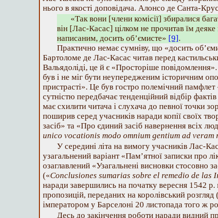
нього в якості доповідача. Алонсо де Санта-Кру
«Так вони [члени комісії] збиралися бага
він [Лас-Касас] цілком не прочитав їм деяке
написаним, досить об’ємисте»
[9]
.
Практично немає сумніву, що «досить об’єм
Бартоломе де Лас-Касас читав перед кастильсь
Вальядоліді, це й є «Просторіше повідомлення».
був і не міг бути неупередженим історичним опо
пристрасті». Це був гостро полемічний памфлет 
сутністю передбачає тенденційний відбір фактів 
має схилити читача і слухача до певної точки зо
поширив серед учасників наради копії своїх тв
засіб» та «Про єдиний засіб навернення всіх люде
unico vocationis modo omnium gentium ad veram 
У середині літа на вимогу учасників Лас-Ка
узагальнений варіант «Пам’ятної записки про лі
озаглавлений «Узагальнені висновки стосовно за
(«
Conclusiones sumarias sobre el remedio de las 
наради завершились на початку вересня 1542 р.
пропозицій, переданих на королівський розгляд 
імператором у Барселоні 20 листопада того ж ро
Десь до закінчення роботи наради видний п