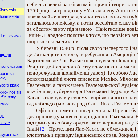
себе два великі за обсягом історичні твори: «Іс
його твір
1559 році, та грандіозну «Узагальнену Апологети
також майже півтора десятки теологічних та пуб
destrucción
загальноєвропейську, а потім всесвітню славу в
за обсягом твору під назвою «Найстисліше пов
Індій». Парадокс полягає в тому, що первісно ав
І ст. очима
широкого кола читачів.
У березні 1540 р. після свого четвертого і 
дев’ятнадцятирічного, перебування в Америці 
сць до
Бартоломе де Лас-Касас повернувся до Іспанії 
Родріго де Ладрадою (статут домінікан вимагав
 консисторії
подорожували щонайменш удвох). Із собою Лас
рнії за
року
рекомендаційні листи єпископів Мехіко, Мічоака
Гватемали, а також члена Гватемальської Аудієн
ького краю
між іншим, губернатора Гватемали Педро де Аль
их» повітів
796 року
Касас затаврував у своєму творі як одного з най
від кабільдо (міських рад) Сант-Яго в Гватемалі
авчих
Офіційною метою повернення на Піренеї був
р.
для проповідування серед індіанців Гватемали.
підтримку як з боку орденського керівництва у Ка
вське
Індій
[2]
. Проте, цим Лас-Касас не обмежився, і
окументах і
клопотань з приводу індіанських справ. Зокрема 