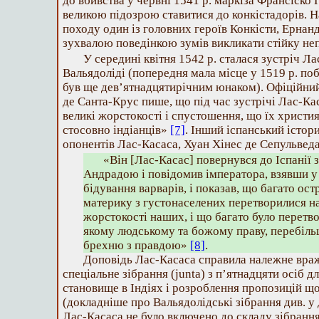
до вбивства у червні 1541 р. маркіза Франсіско 
великою підозрою ставитися до конкістадорів. Н
походу один із головних героїв Конкісти, Ернан
зухвалою поведінкою зумів викликати стійку не
У середині квітня 1542 р. сталася зустріч Л
Вальядоліді (попередня мала місце у 1519 р. по
був ще дев’ятнадцятирічним юнаком). Офіційни
де Санта-Крус пише, що під час зустрічі Лас-Ка
великі жорстокості і спустошення, що їх христи
стосовно індіанців»
[7]
. Інший іспанський істор
опонентів Лас-Касаса, Хуан Хінес де Сепульведа
«Він [Лас-Касас] повернувся до Іспанії з
Андрадою і повідомив імператора, взявши у 
бідування варварів, і показав, що багато остр
материку з густонаселених перетворилися на
жорстокості наших, і що багато було перетв
якому людському та божому праву, перебіл
брехню з правдою»
[8]
.
Доповідь Лас-Касаса справила належне враж
спеціальне зібрання (junta) з п’ятнадцяти осіб д
становище в Індіях і розроблення пропозицій щ
(докладніше про Вальядолідські зібрання див. у
Лас-Касаса не було включено до складу зібрання