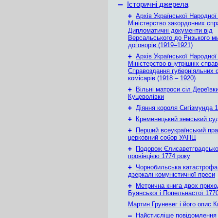
–
Історичні джерела
+
Архів Української Народної
Міністерство закордонних спр
Дипломатичні документи від
Версальського до Ризького м
договорів (1919–1921)
+
Архів Української Народної
Міністерство внутрішніх справ
Справоздання губерніяльних с
комісарів (1918 – 1920)
+
Вільні матроси сіл Дереївки
Куцеволівки
+
Діяння короля Сигізмунда 1
+
Кременецький земський су
+
Перший всеукраїнський пр
церковний собор УАПЦ
+
Подорож Єлисаветградськ
провінцією 1774 року
+
Чорнобильська катастрофа
дзеркалі комуністичної преси
+
Метрична книга двох приход
Буянської і Попельнастої 1770
Мартин Груневег і його опис 
–
Найстисліше повідомлення