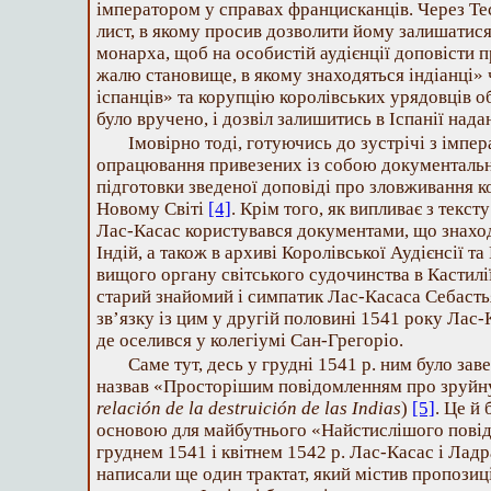
імператором у справах францисканців. Через Те
лист, в якому просив дозволити йому залишатися
монарха, щоб на особистій аудієнції доповісти п
жалю становище, в якому знаходяться індіанці»
іспанців» та корупцію королівських урядовців 
було вручено, і дозвіл залишитись в Іспанії нада
Імовірно тоді, готуючись до зустрічі з імпе
опрацювання привезених із собою документальн
підготовки зведеної доповіді про зловживання ко
Новому Світі
[4]
. Крім того, як випливає з текс
Лас-Касас користувався документами, що знаход
Індій, а також в архиві Королівської Аудієнсії т
вищого органу світського судочинства в Кастилії
старий знайомий і симпатик Лас-Касаса Себасть
зв’язку із цим у другій половині 1541 року Лас-
де оселився у колегіумі Сан-Грегоріо.
Саме тут, десь у грудні 1541 р. ним було за
назвав «Просторішим повідомленням про зруйну
relación de la destruición de las Indias
)
[5]
. Це й 
основою для майбутнього «Найстислішого повід
груднем 1541 і квітнем 1542 р. Лас-Касас і Лад
написали ще один трактат, який містив пропози