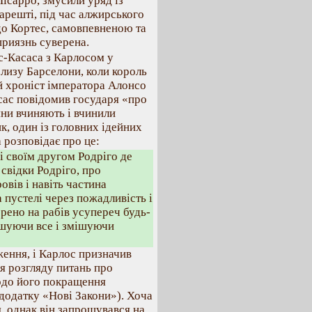
Пісарро, змусили уряд із
арешті, під час алжирського
до Кортес, самовпевненою та
приязнь суверена.
ас-Касаса з Карлосом у
близу Барселони, коли король
й хроніст імператора Алонсо
сас повідомив государя «про
яни вчиняють і вчинили
ик, один із головних ідейних
 розповідає про це:
і своїм другом Родріго де
свідки Родріго, про
овів і навіть частина
 пустелі через пожадливість і
орено на рабів усупереч будь-
ьшуючи все і змішуючи
ення, і Карлос призначив
ля розгляду питань про
одо його покращення
 додатку «Нові Закони»). Хоча
, однак він запрошувався на