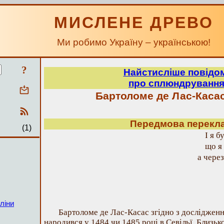
МИСЛЕНЕ ДРЕВО
Ми робимо Україну – українською!
?
Найстисліше повідо
про сплюндрування 
Бартоломе де Лас-Касас 
Передмова перекл
(1)
І я б
що я
а чере
ліни
Бартоломе де Лас-Касас згідно з досліджен
народився у 1484 чи 1485 році в Севільї. Близьк