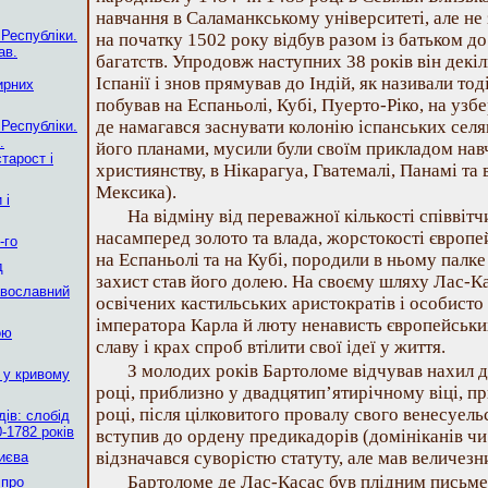
навчання в Саламанкському університеті, але не 
 Республіки.
на початку 1502 року відбув разом із батьком д
ав.
багатств. Упродовж наступних 38 років він декіл
Іспанії і знов прямував до Індій, як називали тод
ирних
побував на Еспаньолі, Кубі, Пуерто-Ріко, на уз
де намагався заснувати колонію іспанських селян 
 Республіки.
.
його планами, мусили були своїм прикладом навч
тарост і
християнству, в Нікарагуа, Гватемалі, Панамі та 
Мексика).
 і
На відміну від переважної кількості співвітч
насамперед золото та влада, жорстокості європе
-го
на Еспаньолі та на Кубі, породили в ньому палке 
д
захист став його долею. На своєму шляху Лас-Ка
авославний
освічених кастильських аристократів і особисто
імператора Карла й люту ненависть європейських
ою
славу і крах спроб втілити свої ідеї у життя.
З молодих років Бартоломе відчував нахил до
 у кривому
році, приблизно у двадцятип’ятирічному віці, п
році, після цілковитого провалу свого венесуель
ів: слобід
-1782 років
вступив до ордену предикадорів (домініканів чи
відзначався суворістю статуту, але мав величезн
Києва
Бартоломе де Лас-Касас був плідним письме
 про