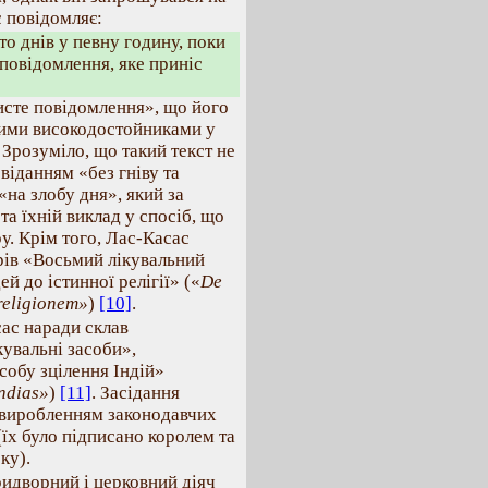
с повідомляє:
то днів у певну годину, поки
 повідомлення, яке приніс
исте повідомлення», що його
кими високодостойниками у
 Зрозуміло, що такий текст не
віданням «без гніву та
«на злобу дня», який за
та їхній виклад у спосіб, що
ру. Крім того, Лас-Касас
орів «Восьмий лікувальний
й до істинної релігії» («
De
religionem»
)
[10]
.
сас наради склав
кувальні засоби»,
собу зцілення Індій»
Indias»
)
[11]
. Засідання
 виробленням законодавчих
(їх було підписано королем та
ку).
ридворний і церковний діяч