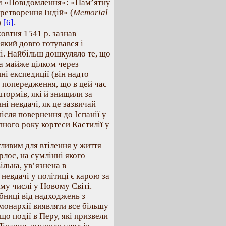
ям «Повідомлення»: «Пам’ятну
ретворення Індій» (
Memorial
)
[6]
.
овтня 1541 р. зазнав
який довго готувався і
і. Найбільш дошкуляло те, що
 а майже цілком через
ні експедиції (він надто
и попередження, що в цей час
тормів, які й знищили за
ні невдачі, як це зазвичай
після повернення до Іспанії у
пного року кортеси Кастилії у
ливим для втілення у життя
рлос, на сумлінні якого
льна, ув’язнена в
невдачі у політиці є карою за
ому числі у Новому Світі.
бниці від надходжень з
монархії виявляти все більшу
що події в Перу, які призвели