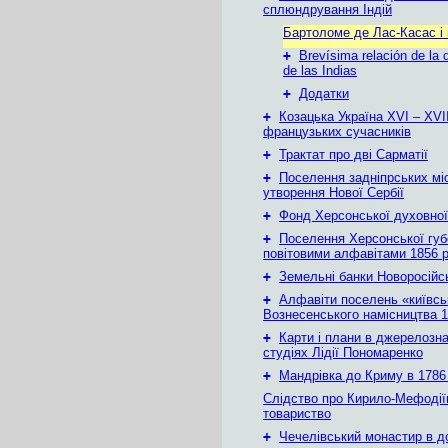
сплюндрування Індій
Бартоломе де Лас-Касас і 
+
Brevísima relación de la 
de las Indias
+
Додатки
+
Козацька Україна ХVІ – ХVІІ
французьких сучасників
+
Трактат про дві Сарматії
+
Поселення задніпрських мі
утворення Нової Сербії
+
Фонд Херсонської духовної
+
Поселення Херсонської губе
повітовими алфавітами 1856 
+
Земельні банки Новоросійс
+
Алфавіти поселень «київськ
Вознесенського намісництва 1
+
Карти і плани в джерелозн
студіях Лідії Пономаренко
+
Мандрівка до Криму в 1786 
Слідство про Кирило-Мефодії
товариство
+
Чечелівський монастир в д