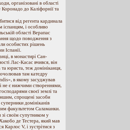
оди, організовані в області
де Коронадо до Каліфорнії та
битися від регента кардинала
м іспанцям, і особливо
льській області Верапас
тання щодо поводження з
али особистих рішень
и Іспанії.
нці, в монастирі Сан-
ості Лас-Касас вчився, він
 та юриста, теж домініканця,
. очолював там катедру
Indis», в якому засуджував
ці не є нижчими створеннями,
 господарями своєї землі та
іншим, спрощені засоби
 суперники домініканів
чним факультетом Саламанки.
 зі своїм супутником у
акобо де Тестера, який мав
я Карлос V, і зустрітися з