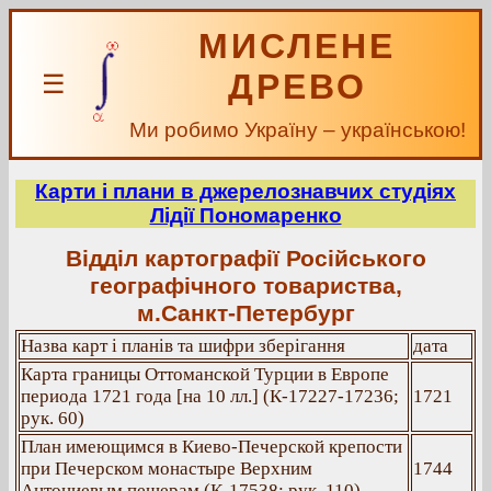
МИСЛЕНЕ
ДРЕВО
☰
Ми робимо Україну – українською!
Карти і плани в джерелознавчих студіях
Лідії Пономаренко
Відділ картографії Російського
географічного товариства,
м.Санкт-Петербург
Назва карт і планів та шифри зберігання
дата
Карта границы Оттоманской Турции в Европе
периода 1721 года [на 10 лл.] (К-17227-17236;
1721
рук. 60)
План имеющимся в Киево-Печерской крепости
при Печерском монастыре Верхним
1744
Антониевым пещерам (К-17538; рук. 110)