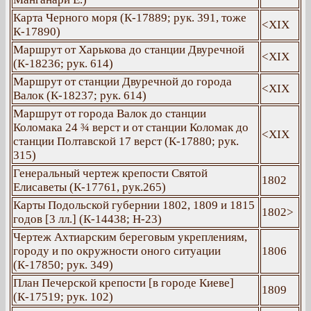
Карта Черного моря (К-17889; рук. 391, тоже
<ХІХ
К-17890)
Маршрут от Харькова до станции Двуречной
<ХІХ
(К-18236; рук. 614)
Маршрут от станции Двуречной до города
<ХІХ
Валок (К-18237; рук. 614)
Маршрут от города Валок до станции
Коломака 24 ¾ верст и от станции Коломак до
<ХІХ
станции Полтавской 17 верст (К-17880; рук.
315)
Генеральный чертеж крепости Святой
1802
Елисаветы (К-17761, рук.265)
Карты Подольской губернии 1802, 1809 и 1815
1802>
годов [3 лл.] (К-14438; Н-23)
Чертеж Ахтиарским береговым укреплениям,
городу и по окружности оного ситуации
1806
(К-17850; рук. 349)
План Печерской крепости [в городе Киеве]
1809
(К-17519; рук. 102)