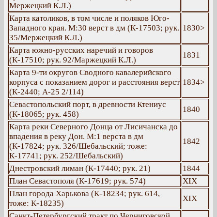
Мержецкий К.Л.)
Карта католиков, в том числе и поляков Юго-
Западного края. М:30 верст в дм (К-17503; рук.
1830>
35/Мержецкий К.Л.)
Карта южно-русских наречий и говоров
1831
(К-17510; рук. 92/Маржецкий К.Л.)
Карта 9-ти округов Сводного кавалерийского
корпуса с показанием дорог и расстояния верст
1834>
(К-2440; А-25 2/114)
Севастопольский порт, в древности Ктениус
1840
(К-18065; рук. 458)
Карта реки Северного Донца от Лисичанска до
впадения в реку Дон. М:1 верста в дм
1842
(К-17824; рук. 326/Шебальский; тоже:
К-17741; рук. 252/Шебальский)
Днестровский лиман (К-17440; рук. 21)
1844
План Севастополя (К-17619; рук. 574)
ХІХ
План города Харькова (К-18234; рук. 614,
ХІХ
тоже: К-18235)
Санкт-Петербургский тракт по Черниговской