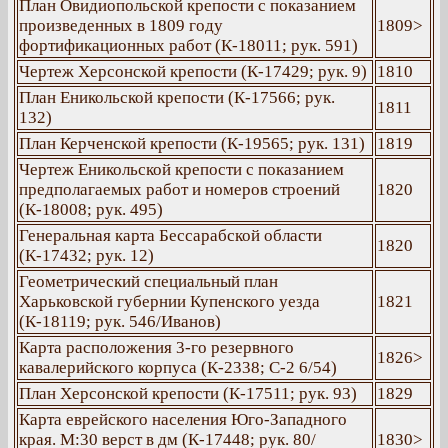
План Овидиопольской крепости с показанием
произведенных в 1809 году
1809>
фортификационных работ (К-18011; рук. 591)
Чертеж Херсонской крепости (К-17429; рук. 9)
1810
План Еникольской крепости (К-17566; рук.
1811
132)
План Керченской крепости (К-19565; рук. 131)
1819
Чертеж Еникольской крепости с показанием
предполагаемых работ и номеров строений
1820
(К-18008; рук. 495)
Генеральная карта Бессарабской области
1820
(К-17432; рук. 12)
Геометрический специальный план
Харьковской губернии Купенского уезда
1821
(К-18119; рук. 546/Иванов)
Карта расположения 3-го резервного
1826>
кавалерийского корпуса (К-2338; С-2 6/54)
План Херсонской крепости (К-17511; рук. 93)
1829
Карта еврейского населения Юго-Западного
края. М:30 верст в дм (К-17448; рук. 80/
1830>