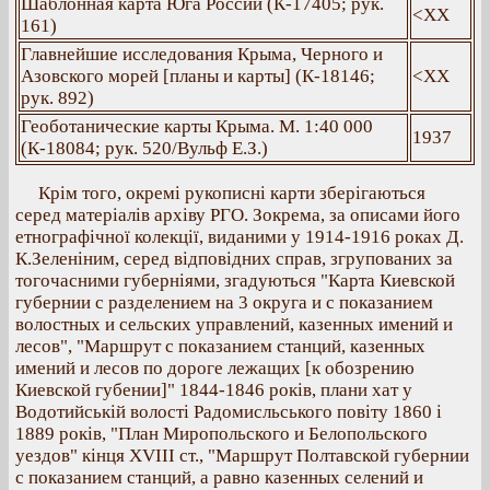
Шаблонная карта Юга России (К-17405; рук.
<ХХ
161)
Главнейшие исследования Крыма, Черного и
Азовского морей [планы и карты] (К-18146;
<ХХ
рук. 892)
Геоботанические карты Крыма. М. 1:40 000
1937
(К-18084; рук. 520/Вульф Е.З.)
Крім того, окремі рукописні карти зберігаються
серед матеріалів архіву РГО. Зокрема, за описами його
етнографічної колекції, виданими у 1914-1916 роках Д.
К.Зеленіним, серед відповідних справ, згрупованих за
тогочасними губерніями, згадуються "Карта Киевской
губернии с разделением на 3 округа и с показанием
волостных и сельских управлений, казенных имений и
лесов", "Маршрут с показанием станций, казенных
имений и лесов по дороге лежащих [к обозрению
Киевской губении]" 1844-1846 років, плани хат у
Водотийській волості Радомисльського повіту 1860 і
1889 років, "План Миропольского и Белопольского
уездов" кінця ХVІІІ ст., "Маршрут Полтавской губернии
с показанием станций, а равно казенных селений и