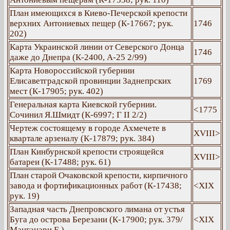
План имеющихся в Киево-Печерской крепости
верхних Антониевых пещер (К-17667; рук.
1746
202)
Карта Украинской линии от Северского Донца
1746
даже до Днепра (К-2400, А-25 2/99)
Карта Новороссийской губернии
Елисаветградской провинции Заднепрских
1769
мест (К-17905; рук. 402)
Генеральная карта Киевской губернии.
<1775
Сочинил Я.Шмидт (К-6997; Г ІІ 2/2)
Чертеж состоящему в городе Ахмечете в
ХVIII>
квартале арзеналу (К-17879; рук. 384)
План Кинбурнской крепости строящейся
ХVIII>
батареи (К-17488; рук. 61)
План старой Очаковской крепости, кирпичного
завода и фортификационных работ (К-17438;
<ХІХ
рук. 19)
Западная часть Днепровского лимана от устья
Буга до острова Березани (К-17900; рук. 379/
<ХІХ
Манганари Е.)