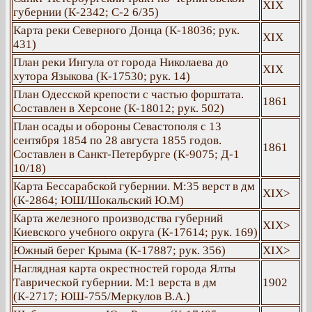
ХІХ
губернии (К-2342; С-2 6/35)
Карта реки Северного Донца (К-18036; рук.
ХІХ
431)
План реки Ингула от города Николаева до
ХІХ
хутора Языкова (К-17530; рук. 14)
План Одесской крепости с частью форштата.
1861
Составлен в Херсоне (К-18012; рук. 502)
План осады и обороны Севастополя с 13
сентября 1854 по 28 августа 1855 годов.
1861
Составлен в Санкт-Петербурге (К-9075; Д-1
10/18)
Карта Бессарабской губернии. М:35 верст в дм
ХІХ>
(К-2864; ЮШ/Шокальский Ю.М)
Карта железного производства губерний
ХІХ>
Киевского учебного округа (К-17614; рук. 169)
Южный берег Крыма (К-17887; рук. 356)
ХІХ>
Наглядная карта окрестностей города Ялты
Таврической губернии. М:1 верста в дм
1902
(К-2717; ЮШ-755/Меркулов В.А.)