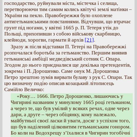
господарство, руйнували міста, містечка і селища,
перетворюючи тим самим колись квітучі землі матінки –
України на пекло. Правобережжя було охоплене
антигетьманськими повстаннями. Відчувши, що втрачає
грунт під ногами, у квітні 1665 р. П. Тетеря утік до
Польщі, прихопивши з собою військову скарбницю,
клейноди, хорогви, гармати й архів
[21]
.
Зразу ж після відставки П. Тетері на Правобережжі
розпочалася боротьба за гетьманство. Першим виявив
гетьманські амбіції медведівський сотник С. Опара.
Згодом до нього приєдналися ще декілька претендентів,
зокрема і П. Дорошенко. Саме онук М. Дорошенка
Петро зрештою зумів вирвати булаву з рук С. Опари. Так
цю визначну подію описав козацький літописець
Самійло Величко:
«Року… 1666. Петро Дорошенко, лишаючись у
Чигирині названим у минулому 1665 році гетьманом,
а через те, що був умілий у всяких речах, одне через
дари, а друге – через обіцянку, кому належало,
майбутньої своєї ласки й уваги, досяг з успіхом того,
що був наділений цілковитим гетьманським гонором.
Бо коли на Водохрещу з’їхалися в Чигирин тогобічні