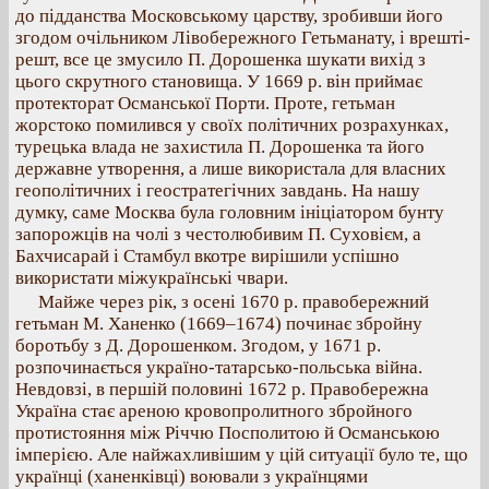
до підданства Московському царству, зробивши його
згодом очільником Лівобережного Гетьманату, і врешті-
решт, все це змусило П. Дорошенка шукати вихід з
цього скрутного становища. У 1669 р. він приймає
протекторат Османської Порти. Проте, гетьман
жорстоко помилився у своїх політичних розрахунках,
турецька влада не захистила П. Дорошенка та його
державне утворення, а лише використала для власних
геополітичних і геостратегічних завдань. На нашу
думку, саме Москва була головним ініціатором бунту
запорожців на чолі з честолюбивим П. Суховієм, а
Бахчисарай і Стамбул вкотре вирішили успішно
використати міжукраїнські чвари.
Майже через рік, з осені 1670 р. правобережний
гетьман М. Ханенко (1669–1674) починає збройну
боротьбу з Д. Дорошенком. Згодом, у 1671 р.
розпочинається україно-татарсько-польська війна.
Невдовзі, в першій половині 1672 р. Правобережна
Україна стає ареною кровопролитного збройного
протистояння між Річчю Посполитою й Османською
імперією. Але найжахливішим у цій ситуації було те, що
українці (ханенківці) воювали з українцями