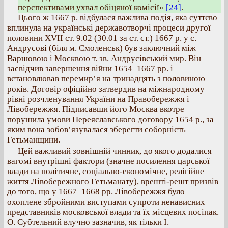
перспективами ухвал обіцяної комісії»
[24]
.
Цього ж 1667 р. відбулася важлива подія, яка суттєво
вплинула на українські державотворчі процеси другої
половини XVII ст. 9.02 (30.01 за ст. ст.) 1667 р. у с.
Андрусові (біля м. Смоленськ) був заключний між
Варшовою і Москвою т. зв. Андрусівський мир. Він
засвідчив завершення війни 1654–1667 рр. і
встановлював перемир’я на тринадцять з половиною
років. Договір офіційно затвердив на міжнародному
рівні розчленування України на Правобережжя і
Лівобережжя. Підписавши його Москва вкотре
порушила умови Переяславського договору 1654 р., за
яким вона зобов’язувалася зберегти соборність
Гетьманщини.
Цей важливий зовнішній чинник, до якого додалися
вагомі внутрішні фактори (значне посилення царської
влади на політичне, соціально-економічне, релігійне
життя Лівобережного Гетьманату), врешті-решт призвів
до того, що у 1667–1668 рр. Лівобережжя було
охоплене збройними виступами супроти ненависних
представників московської влади та їх місцевих посіпак.
О. Субтельний влучно зазначив, як тільки І.