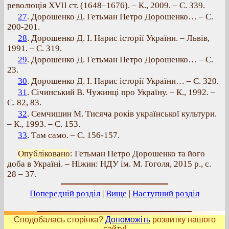
революція XVII ст. (1648–1676). – К., 2009. – С. 339.
27
. Дорошенко Д. Гетьман Петро Дорошенко… – С.
200-201.
28
. Дорошенко Д. І. Нарис історії України. – Львів,
1991. – С. 319.
29
. Дорошенко Д. Гетьман Петро Дорошенко… – С.
23.
30
. Дорошенко Д. І. Нарис історії України… – С. 320.
31
. Січинський В. Чужинці про Україну. – К., 1992. –
С. 82, 83.
32
. Семчишин М. Тисяча років української культури.
– К., 1993. – С. 153.
33
. Там само. – С. 156-157.
Опубліковано
: Гетьман Петро Дорошенко та його
доба в Україні. – Ніжин: НДУ ім. М. Гоголя, 2015 р., с.
28 – 37.
Попередній розділ
|
Вище
|
Наступний розділ
Сподобалась сторінка?
Допоможіть
розвитку нашого
сайту!