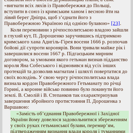
«вигнати всіх ляхів із Правобережжя до Польщі,
вступити в союз із кримським ханом і весною йти на
лівий берег Дніпра, щоб з’єднати його з
Правобережною Україною під однією булавою»
[23]
.
Коли перемовини з річпосполитською владою зайшли
в глухий кут, П. Дорошенко заручившись підтримкою
кримського хана Адигіль-Гірея восени 1666 р. розпочав
бойові дії супроти коронярів. Вони тривали майже рік і
завершилися восени 1667 р. Підгаєцьким мирним
договором, за умовами якого гетьман визнав підданство
короля Яна Собеського і відмовився від усіх інших
протекцій та дозволив магнатам і шляхті повертатися до
своїх володінь. У свою чергу річпосполитська влада
визнала кордон Правобережного Гетьманату по річці
Горині, а коронне військо повинно було покинути його
землі. В. Смолій і В. Степанков так охарактеризував
завершення збройного протистояння П. Дорошенка з
Варшавою:
«Замість об’єднання Правобережної і Західної
України йому довелося задовольнитися збереженням
у своїх руках гетьманської булави, перемир’ям,
підтвердженням визнання влади короля і туманними