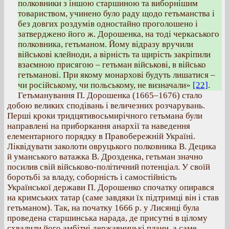
полковники з іншою старшиною та виборнішим
товариством, учинено було раду щодо гетьманства і
без довгих роздумів одностайно проголошено і
затверджено його ж. Дорошенка, на тоді черкаського
полковника, гетьманом. Йому відразу вручили
військові клейноди, а вірність та щирість закріпили
взаємною присягою – гетьман військові, в військо
гетьманові. При якому монархові будуть лишатися –
чи російському, чи польському, не визначали»
[22]
.
Гетьманування П. Дорошенка (1665–1676) стало
добою великих сподівань і величезних розчарувань.
Перші кроки тридцятивосьмирічного гетьмана були
направлені на приборкання анархії та наведення
елементарного порядку в Правобережній Україні.
Ліквідувати заколоти овруцького полковника В. Децика
й уманського ватажка В. Дрозденка, гетьман значно
посилив свій військово-політичний потенціал. У своїй
боротьбі за владу, соборність і самостійність
Української держави П. Дорошенко спочатку опирався
на кримських татар (саме завдяки їх підтримці він і став
гетьманом). Так, на початку 1666 р. у Лисянці була
проведена старшинська нарада, де присутні в цілому
схвалили його амбітні державницькі плани, а саме