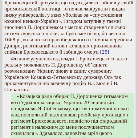
Брюховецький зрозумів, що надто далеко зайшов у своїй
промосковській політиці, то почав лавірувати і видав
низку універсалів, у яких уболівав за «спустошення
коханої неньки-України», і згодом вступив у таємні
зносини з П. Дорошенком з метою створення спільної
антимосковської спілки, та було вже пізно, бо весною
1668 р., коли полки правобережного гетьмана перейшли
Дніпро, розгніваний натовп колишніх прихильників
спіймав Брюховецького й забив до смерті
[25]
.
Фізичне усунення від влади І. Брюховецького, дало
реальну можливість П. Дорошенку об’єднати
розчленовану Україну знову в єдину суверенну
Українську Козацько-Гетьманську державу. Ось так
прокоментували цю визначну подію В. Смолій і В.
Степанков:
«Козацька рада обирає П. Дорошенка гетьманом
возз’єднаної козацької України. 20 червня він
повідомляв Я. Собеському, що «всі тамтешні полки і
люд посполитий, відхиливши російську протекцію і
регімент Брюховецького, повністю під стародавній
регімент з належним до мене послушенством
схилилися». Здавалося, заповітна мрія цього