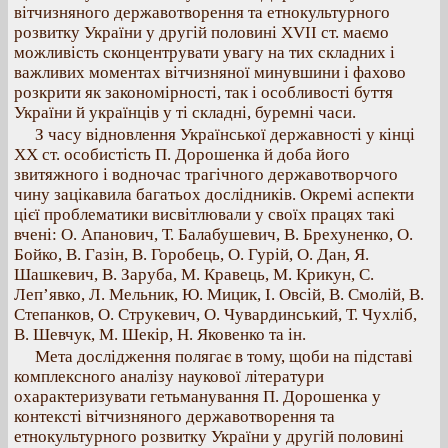
вітчизняного державотворення та етнокультурного
розвитку України у другій половині ХVII ст. маємо
можливість сконцентрувати увагу на тих складних і
важливих моментах вітчизняної минувшини і фахово
розкрити як закономірності, так і особливості буття
України й українців у ті складні, буремні часи.
З часу відновлення Української державності у кінці
ХХ ст. особистість П. Дорошенка й доба його
звитяжного і водночас трагічного державотворчого
чину зацікавила багатьох дослідників. Окремі аспекти
цієї проблематики висвітлювали у своїх працях такі
вчені: О. Апанович, Т. Балабушевич, В. Брехуненко, О.
Бойко, В. Газін, В. Горобець, О. Гурій, О. Дан, Я.
Шашкевич, В. Заруба, М. Кравець, М. Крикун, С.
Леп’явко, Л. Мельник, Ю. Мицик, І. Овсій, В. Смолій, В.
Степанков, О. Струкевич, О. Чувардинський, Т. Чухліб,
В. Шевчук, М. Шекір, Н. Яковенко та ін.
Мета дослідження полягає в тому, щоби на підставі
комплексного аналізу наукової літератури
охарактеризувати гетьманування П. Дорошенка у
контексті вітчизняного державотворення та
етнокультурного розвитку України у другій половині