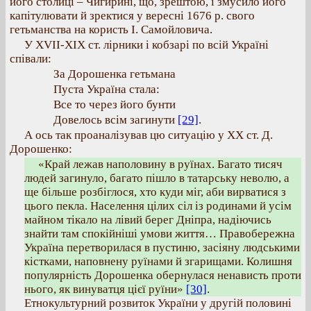
його столиці – Чигирині, що, зрештою, і змусило його
капітулювати й зректися у вересні 1676 р. свого
гетьманства на користь І. Самойловича.
У ХVІІ-ХІХ ст. лірники і кобзарі по всій Україні
співали:
За Дорошенка гетьмана
Пуста Україна стала:
Все то через його бунти
Довелось всім загинути
[29]
.
А ось так проаналізував цю ситуацію у ХХ ст. Д.
Дорошенко:
«Край лежав наполовину в руїнах. Багато тисяч
людей загинуло, багато пішло в татарську неволю, а
ще більше розбіглося, хто куди міг, аби вирватися з
цього пекла. Населення цілих сіл із родинами й усім
майном тікало на лівий берег Дніпра, надіючись
знайти там спокійніші умови життя… Правобережна
Україна перетворилася в пустиню, засіяну людськими
кістками, наповнену руїнами й згарищами. Колишня
популярність Дорошенка обернулася ненависть проти
нього, як винуватця цієї руїни»
[30]
.
Етнокультурний розвиток України у другій половині