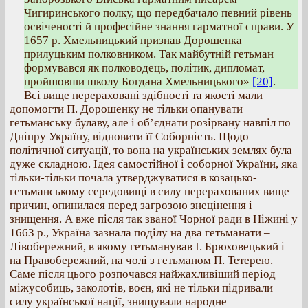
Чигиринського полку, що передбачало певний рівень
освіченості й професійне знання гарматної справи. У
1657 р. Хмельницький признав Дорошенка
прилуцьким полковником. Так майбутній гетьман
формувався як полководець, політик, дипломат,
пройшовши школу Богдана Хмельницького»
[20]
.
Всі вище перераховані здібності та якості мали
допомогти П. Дорошенку не тільки опанувати
гетьманську булаву, але і об’єднати розірвану навпіл по
Дніпру Україну, відновити її Соборність. Щодо
політичної ситуації, то вона на українських землях була
дуже складною. Ідея самостійної і соборної України, яка
тільки-тільки почала утверджуватися в козацько-
гетьманському середовищі в силу перерахованих вище
причин, опинилася перед загрозою знецінення і
знищення. А вже після так званої Чорної ради в Ніжині у
1663 р., Україна зазнала поділу на два гетьманати –
Лівобережний, в якому гетьманував І. Брюховецький і
на Правобережний, на чолі з гетьманом П. Тетерею.
Саме після цього розпочався найжахливіший період
міжусобиць, заколотів, воєн, які не тільки підривали
силу української нації, знищували народне