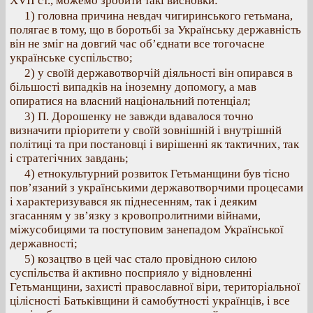
ХVII ст., можемо зробити такі висновки:
1) головна причина невдач чигиринського гетьмана,
полягає в тому, що в боротьбі за Українську державність
він не зміг на довгий час об’єднати все тогочасне
українське суспільство;
2) у своїй державотворчій діяльності він опирався в
більшості випадків на іноземну допомогу, а мав
опиратися на власний національний потенціал;
3) П. Дорошенку не завжди вдавалося точно
визначити пріоритети у своїй зовнішній і внутрішній
політиці та при постановці і вирішенні як тактичних, так
і стратегічних завдань;
4) етнокультурний розвиток Гетьманщини був тісно
пов’язаний з українськими державотворчими процесами
і характеризувався як піднесенням, так і деяким
згасанням у зв’язку з кровопролитними війнами,
міжусобицями та поступовим занепадом Української
державності;
5) козацтво в цей час стало провідною силою
суспільства й активно посприяло у відновленні
Гетьманщини, захисті православної віри, територіальної
цілісності Батьківщини й самобутності українців, і все