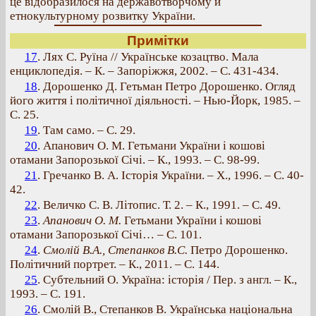
це відобразилося на державотворчому й
етнокультурному розвитку України.
Примітки
17
. Лях С. Руїна // Українське козацтво. Мала
енциклопедія. – К. – Запоріжжя, 2002. – С. 431-434.
18
. Дорошенко Д. Гетьман Петро Дорошенко. Огляд
його життя і політичної діяльності. – Нью-Йорк, 1985. –
С. 25.
19
. Там само. – С. 29.
20
. Апанович О. М. Гетьмани України і кошові
отамани Запорозької Січі. – К., 1993. – С. 98-99.
21
. Гречанко В. А. Історія України. – Х., 1996. – С. 40-
42.
22
. Величко С. В. Літопис. Т. 2. – К., 1991. – С. 49.
23
.
Апанович О. М.
Гетьмани України і кошові
отамани Запорозької Січі… – С. 101.
24
.
Смолій В.А., Степанков В.С.
Петро Дорошенко.
Політичний портрет. – К., 2011. – С. 144.
25
. Субтельний О. Україна: історія / Пер. з англ. – К.,
1993. – С. 191.
26
. Смолій В., Степанков В. Українська національна