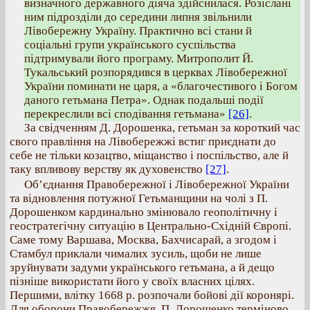
визначного державного діяча здійснилася. Розіслані
ним підрозділи до середини липня звільнили
Лівобережну Україну. Практично всі стани й
соціальні групи українського суспільства
підтримували його програму. Митрополит Й.
Тукальський розпорядився в церквах Лівобережної
України поминати не царя, а «благочестивого і Богом
даного гетьмана Петра». Однак подальші події
перекреслили всі сподівання гетьмана»
[26]
.
За свідченням Д. Дорошенка, гетьман за короткий час
свого правління на Лівобережжі встиг приєднати до
себе не тільки козацтво, міщанство і поспільство, але й
таку впливову верству як духовенство
[27]
.
Об’єднання Правобережної і Лівобережної України
та відновлення потужної Гетьманщини на чолі з П.
Дорошенком кардинально змінювало геополітичну і
геостратегічну ситуацію в Центрально-Східній Європі.
Саме тому Варшава, Москва, Бахчисарай, а згодом і
Стамбул приклали чималих зусиль, щоби не лише
зруйнувати задуми українського гетьмана, а й дещо
пізніше використати його у своїх власних цілях.
Першими, влітку 1668 р. розпочали бойові дії коронярі.
Для оборони Правобережжя, П. Дорошенко терміново