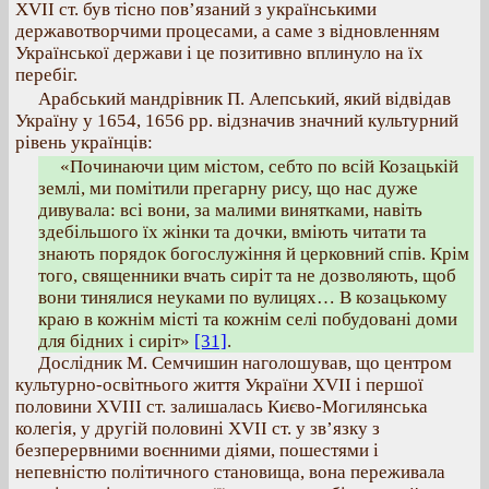
ХVII ст. був тісно пов’язаний з українськими
державотворчими процесами, а саме з відновленням
Української держави і це позитивно вплинуло на їх
перебіг.
Арабський мандрівник П. Алепський, який відвідав
Україну у 1654, 1656 рр. відзначив значний культурний
рівень українців:
«Починаючи цим містом, себто по всій Козацькій
землі, ми помітили прегарну рису, що нас дуже
дивувала: всі вони, за малими винятками, навіть
здебільшого їх жінки та дочки, вміють читати та
знають порядок богослужіння й церковний спів. Крім
того, священники вчать сиріт та не дозволяють, щоб
вони тинялися неуками по вулицях… В козацькому
краю в кожнім місті та кожнім селі побудовані доми
для бідних і сиріт»
[31]
.
Дослідник М. Семчишин наголошував, що центром
культурно-освітнього життя України ХVII і першої
половини ХVІІІ ст. залишалась Києво-Могилянська
колегія, у другій половині ХVII ст. у зв’язку з
безперервними воєнними діями, пошестями і
непевністю політичного становища, вона переживала