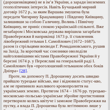
(дорошенківцями) не в ім’я України, а заради іноземних
геополітичних інтересів. Навіть Бучацький мирний
договір 1672 р., за яким Варшава змушена була
передати Чигирину Брацлавщину і Південну Київщину,
залишивши за собою Галичину, Волинь і Північну
Київщину, не приніс спокою українській спільноті. Вже
незабаром і Московська держава вирішила загарбати
Правобережжя й наприкінці 1673 р. її ставленник
лівобережний гетьман І. Самойлович (1672–1687),
разом із стрільцями воєводи Г. Ромадановського, рушив
на Захід. За короткий час союзники оволоділи
найголовнішими містами Правобережної України й у
березні 1674 р. у Переяславі на генеральній раді І.
Самойлович був «проголошений гетьманом обох боків
Дніпра»
[28]
.
Проте, на допомогу П. Дорошенку досить швидко
прийшло турецьке військо, яке і відновило статус-кво,
але не припинило жахливого кровопролиття на
українських землях. Протягом 1674 – 1676 рр. турецько-
московсько-польсько-українське збройне протистояння
перетворило колись квітуче і заможне Правобережжя на
пустку, а влада П. Дорошенка була легітимною лише у