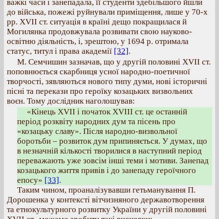
важкі часи і занепадала, її студенти здебільшого йшли
до війська, пожежі руйнували приміщення, лише у 70-х
рр. ХVII ст. ситуація в країні дещо покращилася й
Могилянка продовжувала розвивати свою науково-
освітню діяльність, і, зрештою, у 1694 р. отримала
статус, титул і права академії
[32]
.
М. Семчишин зазначав, що у другій половині XVII ст.
поповнюється скарбниця усної народно-поетичної
творчості, зявляються нового типу думи, нові історичні
пісні та перекази про героїку козацьких визвольних
воєн. Тому дослідник наголошував:
«Кінець XVII і початок XVIIІ ст. це останній
період розквіту народних дум та пісень про
«козацьку славу». Після народно-визвольної
боротьби – розвиток дум припиняється. У думах, що
в незначній кількості творилися в наступний період
переважають уже зовсім інші теми і мотиви. Занепад
козацького життя привів і до занепаду героїчного
епосу»
[33]
.
Таким чином, проаналізувавши гетьманування П.
Дорошенка у контексті вітчизняного державотворення
та етнокультурного розвитку України у другій половині