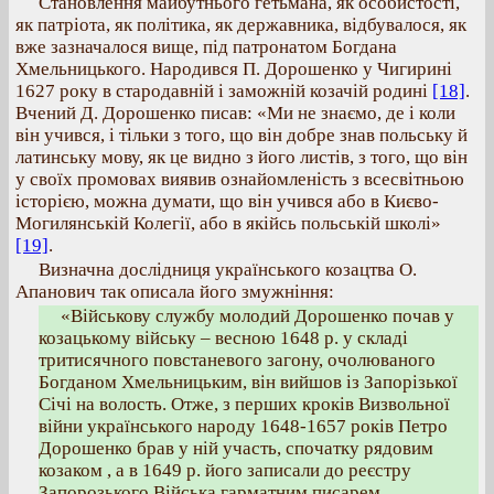
Становлення майбутнього гетьмана, як особистості,
як патріота, як політика, як державника, відбувалося, як
вже зазначалося вище, під патронатом Богдана
Хмельницького. Народився П. Дорошенко у Чигирині
1627 року в стародавній і заможній козачій родині
[18]
.
Вчений Д. Дорошенко писав: «Ми не знаємо, де і коли
він учився, і тільки з того, що він добре знав польську й
латинську мову, як це видно з його листів, з того, що він
у своїх промовах виявив ознайомленість з всесвітньою
історією, можна думати, що він учився або в Києво-
Могилянській Колегії, або в якійсь польській школі»
[19]
.
Визначна дослідниця українського козацтва О.
Апанович так описала його змужніння:
«Військову службу молодий Дорошенко почав у
козацькому війську – весною 1648 р. у складі
тритисячного повстаневого загону, очолюваного
Богданом Хмельницьким, він вийшов із Запорізької
Січі на волость. Отже, з перших кроків Визвольної
війни українського народу 1648-1657 років Петро
Дорошенко брав у ній участь, спочатку рядовим
козаком , а в 1649 р. його записали до реєстру
Запорозького Війська гарматним писарем