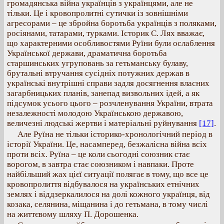
громадянська війна українців з українцями, але не
тільки. Це і кровопролитні сутички із зовнішніми
агресорами – це збройна боротьба українців з поляками,
росіянами, татарами, турками. Історик С. Лях вважає,
що характерними особливостями Руїни були ослаблення
Української держави, драматична боротьба
старшинських угруповань за гетьманську булаву,
брутальні втручання сусідніх потужних держав в
українські внутрішні справи задля досягнення власних
загарбницьких планів, занепад визвольних ідей, а як
підсумок усього цього – розчленування України, втрата
незалежності молодою Українською державою,
величезні людські жертви і матеріальні руйнування
[17]
.
Але Руїна не тільки історико-хронологічний період в
історії України. Це, насамперед, безжалісна війна всіх
проти всіх. Руїна – це коли сьогодні союзник стає
ворогом, в завтра стає союзником і навпаки. Проте
найбільший жах цієї ситуації полягає в тому, що все це
кровопролиття відбувалося на українських етнічних
землях і віддзеркалилося на долі кожного українця, від
козака, селянина, міщанина і до гетьмана, в тому числі
на життєвому шляху П. Дорошенка.