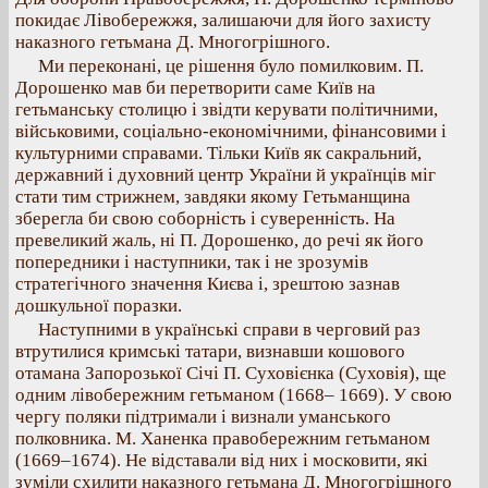
покидає Лівобережжя, залишаючи для його захисту
наказного гетьмана Д. Многогрішного.
Ми переконані, це рішення було помилковим. П.
Дорошенко мав би перетворити саме Київ на
гетьманську столицю і звідти керувати політичними,
військовими, соціально-економічними, фінансовими і
культурними справами. Тільки Київ як сакральний,
державний і духовний центр України й українців міг
стати тим стрижнем, завдяки якому Гетьманщина
зберегла би свою соборність і суверенність. На
превеликий жаль, ні П. Дорошенко, до речі як його
попередники і наступники, так і не зрозумів
стратегічного значення Києва і, зрештою зазнав
дошкульної поразки.
Наступними в українські справи в черговий раз
втрутилися кримські татари, визнавши кошового
отамана Запорозької Січі П. Суховієнка (Суховія), ще
одним лівобережним гетьманом (1668– 1669). У свою
чергу поляки підтримали і визнали уманського
полковника. М. Ханенка правобережним гетьманом
(1669–1674). Не відставали від них і московити, які
зуміли схилити наказного гетьмана Д. Многогрішного