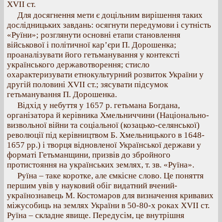
ХVII ст.
Для досягнення мети є доцільним вирішення таких
дослідницьких завдань: осягнути передумови і сутність
«Руїни»; розглянути основні етапи становлення
військової і політичної кар’єри П. Дорошенка;
проаналізувати його гетьманування у контексті
українського державотворення; стисло
охарактеризувати етнокультурний розвиток України у
другій половині ХVII ст.; зясувати підсумок
гетьманування П. Дорошенка.
Відхід у небуття у 1657 р. гетьмана Богдана,
організатора й керівника Хмельниччини (Національно-
визвольної війни та соціальної (козацько-селянської)
революції під керівництвом Б. Хмельницького в 1648-
1657 рр.) і творця відновленої Української держави у
форматі Гетьманщини, призвів до збройного
протистояння на українських землях, т. зв. «Руїна».
Руїна – таке коротке, але ємкісне слово. Це поняття
першим увів у науковий обіг видатний вчений-
українознавець М. Костомаров для визначення кривавих
міжусобиць на землях України в 50-80-х роках ХVІІ ст.
Руїна – складне явище. Передусім, це внутрішня