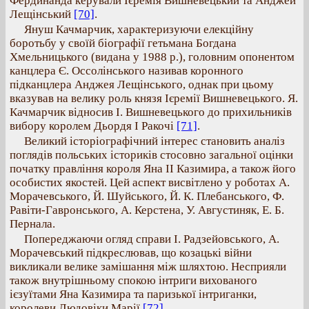
Фердинанда керували Ієремія Вишневецький та Анджей
Лещінський
[70]
.
Януш Качмарчик, характеризуючи елекційну
боротьбу у своїй біографії гетьмана Богдана
Хмельницького (видана у 1988 р.), головним опонентом
канцлера Є. Оссолінського називав коронного
підканцлера Анджея Лещінського, однак при цьому
вказував на велику роль князя Ієремії Вишневецького. Я.
Качмарчик відносив І. Вишневецького до прихильників
вибору королем Дьордя І Ракочі
[71]
.
Великий історіографічний інтерес становить аналіз
поглядів польських істориків стосовно загальної оцінки
початку правління короля Яна ІІ Казимира, а також його
особистих якостей. Цей аспект висвітлено у роботах А.
Морачевського, Й. Шуйського, Й. К. Плебанського, Ф.
Равіти-Гавронського, А. Керстена, У. Августиняк, Е. Б.
Пернала.
Попереджаючи огляд справи І. Радзейовського, А.
Морачевський підкреслював, що козацькі війни
викликали велике замішання між шляхтою. Несприяли
також внутрішньому спокою інтриги вихованого
ієзуїтами Яна Казимира та паризької інтриганки,
королеви Людовіки Марії
[72]
.