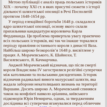
Метою публікації є аналіз праць польських істориків
ХІХ – початку ХХІ ст. в яких присутні сюжети з історії
діяльності шляхетської опозиції в Речі Посполитій
протягом 1648-1654 рр.
У період елекційної боротьби 1648 р. складалося
ядро шляхетської опозиції, основу якого склали
прихильники кандидатури королевича Карла
Фердинанда. Ця проблема привертала увагу практично
всіх польських істориків, які так чи інакше торкалися
періоду правління останнього короля з династії Ваза.
Найбільш широко безкоролів’я 1648 р. висвітлене у
працях А. Морачевського, К. Шайнохи, Т.
Василевського, Я. Качмарчика.
Анджей Морачевський відзначав, що після смерті
короля Владислава IV загострилися релігійні суперечки
між католиками та польськими дисидентами. Історик
відзначив радикальні вимоги мазурської шляхти, яка
жадала заборони некатолицьких визнань на території
Варшави. Досить широко А. Морачевський спинявся
також на конфлікті навколо аріанина, київського
підкоморія Юрія Немирича, однак, за твердженням
дослідника всі суперечки вгамувалися перед обличчям