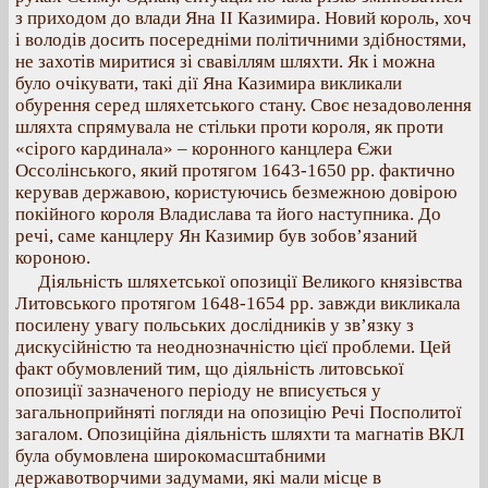
з приходом до влади Яна ІІ Казимира. Новий король, хоч
і володів досить посередніми політичними здібностями,
не захотів миритися зі свавіллям шляхти. Як і можна
було очікувати, такі дії Яна Казимира викликали
обурення серед шляхетського стану. Своє незадоволення
шляхта спрямувала не стільки проти короля, як проти
«сірого кардинала» – коронного канцлера Єжи
Оссолінського, який протягом 1643-1650 рр. фактично
керував державою, користуючись безмежною довірою
покійного короля Владислава та його наступника. До
речі, саме канцлеру Ян Казимир був зобов’язаний
короною.
Діяльність шляхетської опозиції Великого князівства
Литовського протягом 1648-1654 рр. завжди викликала
посилену увагу польських дослідників у зв’язку з
дискусійністю та неоднозначністю цієї проблеми. Цей
факт обумовлений тим, що діяльність литовської
опозиції зазначеного періоду не вписується у
загальноприйняті погляди на опозицію Речі Посполитої
загалом. Опозиційна діяльність шляхти та магнатів ВКЛ
була обумовлена широкомасштабними
державотворчими задумами, які мали місце в