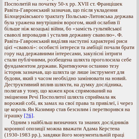
Посполитій на початку 50-х рр. XVII ст. Францішек
Равіта-Гавронський зазначав, що після укладення
Білоцерківського трактату Польсько-Литовська держава
була уражена внутрішнім ворогом, який ослабив її
більше ніж козацькі війни, бо «замість гультяйської
сваволі впровадив і усталив державну сваволю». Ф.
Равіта-Гавронський виділяв наступні характерні риси
цієї «сваволі»: особисті інтереси та амбіції почали брати
гору над державними інтересами, закулісні інтриги
стали публічними, розбещена шляхта проголосила себе
фундаментом держави. Критикуючи останню тезу
історик зазначав, що шляхта це лише інструмент для
будови, який з часом необхідно замінювати на новий.
Деструктивний вплив шляхти, на думку дослідника,
полягав у тому, що кожен крок спрямований на
зміцнення Речі Посполитої шляхта сприймала як
ворожий собі, як замах на свої права та привілеї, і через
це король Ян Казимир став безсилим і перетворився на
іграшку
[76]
.
Одним з найбільш визначних та знаних дослідників
коронної опозиції можна вважати Адама Керстена
(1930-1983 рр.), завдяки його монументальній праці