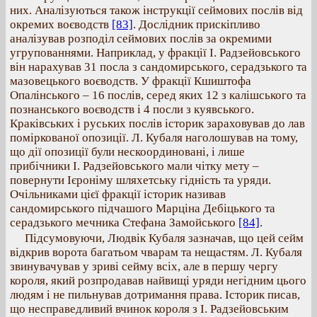
них. Аналізуються також інструкції сеймових послів від
окремих воєводств
[83]
. Дослідник прискіпливо
аналізував розподіл сеймових послів за окремими
угрупованнями. Наприклад, у фракції І. Радзейовського
він нарахував 31 посла з сандомирського, серадзького та
мазовецького воєводств. У фракції Кшиштофа
Опалінського – 16 послів, серед яких 12 з калішського та
познанського воєводств і 4 посли з куявського.
Краківських і руських послів історик зараховував до лав
поміркованої опозиції. Л. Кубаля наголошував на тому,
що дії опозиції були нескоординовані, і лише
прибічники І. Радзейовського мали чітку мету –
повернути Ієроніму шляхетську гідність та уряди.
Очільниками цієї фракції історик називав
сандомирського підчашого Марціна Дебіцького та
серадзького мечника Стефана Замойського
[84]
.
Підсумовуючи, Людвік Кубаля зазначав, що цей сейм
відкрив ворота багатьом чварам та нещастям. Л. Кубаля
звинувачував у зриві сейму всіх, але в першу чергу
короля, який розпродавав найвищі уряди негідним цього
людям і не пильнував дотримання права. Історик писав,
що несправедливий вчинок короля з І. Радзейовським