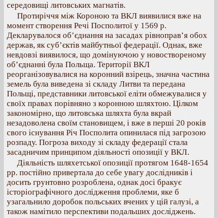
середовищі литовських магнатів.
Протиріччя між Короною та ВКЛ виявилися вже на
момент створення Речі Посполитої у 1569 р.
Декларувалося об’єднання на засадах рівноправ’я обох
держав, як суб’єктів майбутньої федерації. Однак, вже
невдовзі виявилося, що домінуючою у новоствореному
об’єднанні була Польща. Території ВКЛ
реорганізовувалися на коронний взірець, значна частина
земель була виведена зі складу Литви та передана
Польщі, представники литовської еліти обмежувалися у
своїх правах порівняно з коронною шляхтою. Цілком
закономірно, що литовська шляхта була вкрай
незадоволена своїм становищем, і вже в перші 20 років
свого існування Річ Посполита опинилася під загрозою
розпаду. Погроза виходу зі складу федерації стала
засадничим принципом діяльності опозиції у ВКЛ.
Діяльність шляхетської опозиції протягом 1648-1654
рр. постійно привертала до себе увагу дослідників і
досить грунтовно розроблена, однак досі бракує
історіографічного дослідження проблеми, яке б
узагальнило доробок польських вчених у цій галузі, а
також намітило перспективи подальших досліджень.