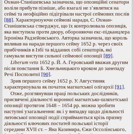
Охман-Станішевська зазначила, що опозиційні сенатори
воліли прибути пізніше, або взагалі не з’являтися на
сеймі та неофіційно підігрівали настрої сеймових послів
[88]
. Характеризуючи сеймові наради, С. Охман-
Станішевська стверджує, що їх контролювала опозиція,
яка виступила проти двору, обороняючи екс-підканцлера
Ієроніма Радзейовського. Авторка зазначила, що король
впливав на наради першого сейму 1652 р. через своїх
прибічників в Ізбі та відданих собі сенаторів, які
гамували виступи сильної сеймової опозиції
[89]
.
Liberum veto
1652 р. Й. А. Геровський вважав другим
після повстання Б. Хмельницького кроком до занепаду
Речі Посполитої
[90]
.
Зрив першого сейму 1652 р. У. Августиняк
характеризувала як початок магнатської олігархії
[91]
.
Отже, розглянувши праці польських дослідників,
присвячені діяльності коронної магнатсько-шляхетської
опозиції протягом 1648 – 1654 рр. можна зробити
наступні узагальнення: як і у випадку щодо діяльності
литовської опозиції події сприймаються крізь призму
діяльності ключових постатей польської історії
середини XVII ст. – Яна Казимира, Єжи Оссолінського,