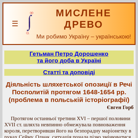
МИСЛЕНЕ
ДРЕВО
☰
Ми робимо Україну – українською!
Гетьман Петро Дорошенко
та його доба в Україні
Статті та доповіді
Діяльність шляхетської опозиції в Речі
Посполитій протягом 1648-1654 рр.
(проблема в польській історіографії)
Євген Горб
Протягом останньої третини XVI – першої половини
XVII ст. шляхта невпинно обмежувала повноваження
короля, перетворивши його на безпорадну маріонетку в
руках Сейму. Однак, ситуація почала різко змінюватися