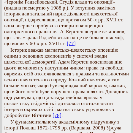
«Ієронім Радзейовський. Студія влади та опозиції»
(видана посмертно у 1988 р.). У вступних замітках
історик дав загальний нарис діяльності шляхетської
опозиції, підкресливши, що протягом 50-х рр. XVII ст.
вона вперше спробувала створити концепцію
олігархічного правління. А. Керстен вперше встановив,
що т. зв. «зрада Радзейовського» це не більше ніж міф,
що виник у 60-х рр. XVII ст.
[77]
Історик вважав магнатсько-шляхетську опозицію
одним з основних компонентів у системі влади
шляхетської демократії. Адам Керстен пояснював дію
цього компоненту наступним чином: права та свободи
окремих осіб ототожнювалися з правами та вольностями
всього шляхетського народу. Кожний шляхтич, а тим
більше магнат, якщо був скривджений королем, вважав,
що в його особі були порушені права шляхти. Дослідник
підсумовував, що ця засада глибоко вросла у
шляхетську свідомість і дозволяла ототожнювати
інтереси окремих осіб і магнатських угруповань з
добробутом Вітчизни
[78]
.
У фундаментальному академічному підручнику з
історії Польщі 1572-1795 рр. (Варшава, 2008) Урсула