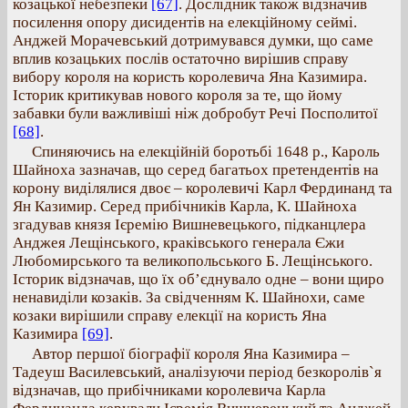
козацької небезпеки
[67]
. Дослідник також відзначив
посилення опору дисидентів на елекційному сеймі.
Анджей Морачевський дотримувався думки, що саме
вплив козацьких послів остаточно вирішив справу
вибору короля на користь королевича Яна Казимира.
Історик критикував нового короля за те, що йому
забавки були важливіші ніж добробут Речі Посполитої
[68]
.
Спиняючись на елекційній боротьбі 1648 р., Кароль
Шайноха зазначав, що серед багатьох претендентів на
корону виділялися двоє – королевичі Карл Фердинанд та
Ян Казимир. Серед прибічників Карла, К. Шайноха
згадував князя Ієремію Вишневецького, підканцлера
Анджея Лещінського, краківського генерала Єжи
Любомирського та великопольського Б. Лещінського.
Історик відзначав, що їх об’єднувало одне – вони щиро
ненавиділи козаків. За свідченням К. Шайнохи, саме
козаки вирішили справу елекції на користь Яна
Казимира
[69]
.
Автор першої біографії короля Яна Казимира –
Тадеуш Василевський, аналізуючи період безкоролів`я
відзначав, що прибічниками королевича Карла