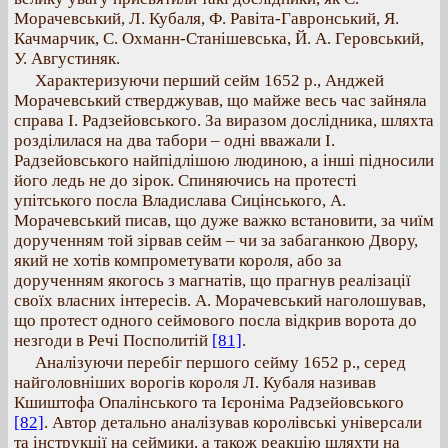
Морачевський, Л. Кубаля, Ф. Равіта-Гавронський, Я.
Качмарчик, С. Охманн-Станішевська, Й. А. Геровський,
У. Августиняк.
Характеризуючи перший сейм 1652 р., Анджей
Морачевський стверджував, що майже весь час зайняла
справа І. Радзейовського. За виразом дослідника, шляхта
розділилася на два табори – одні вважали І.
Радзейовського найпідлішою людиною, а інші підносили
його ледь не до зірок. Спиняючись на протесті
упітського посла Владислава Сицінського, А.
Морачевський писав, що дуже важко встановити, за чиїм
дорученням той зірвав сейм – чи за забаганкою Двору,
який не хотів компрометувати короля, або за
дорученням якогось з магнатів, що прагнув реалізації
своїх власних інтересів. А. Морачевський наголошував,
що протест одного сеймового посла відкрив ворота до
незгоди в Речі Посполитій
[81]
.
Аналізуючи перебіг першого сейму 1652 р., серед
найголовніших ворогів короля Л. Кубаля називав
Кшиштофа Опалінського та Ієроніма Радзейовського
[82]
. Автор детально аналізував королівські універсали
та інструкції на сеймики, а також реакцію шляхти на