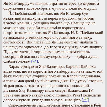
Ян Казимир дуже швидко втратив інтерес до корони, а
одруження з вдовою брата мучило спокій його душі.
Й. Плебанський зазначав, що Ян Казимир був
нездатний на відкритість перед народом і не любив
власної країни. Дослідник вважав, що Польща ще не
мала короля, який би так невміло користувався
патріотизмом шляхти, як Ян Казимир. Й. К. Плебанський
не знаходив у вчинках короля органічного зв’язку,
системності. Він писав, що Ян Казимир міг любити та
ненавидіти одночасно, до того ж одну й ту саму людину.
Підсумовуючи, історик влучним виразом ставить
своєрідний діагноз своєму персонажу – «добра душа,
слабка голова»
[74]
.
Характеризуючи Яна Казимира, Кароль Шайноха
відзначав, що на користь його вибору впливав також той
факт, що він був старший роками за Карла Фердинанда,
а також мав досвід у військових діях. На думку історика,
зіграв роль також титул шведського короля, який
дістався Яну Казимиру після смерті Владислава IV.
Зречення цього титулу могло принести Речі Посполитій
довгоочікуване укладення миру зі Швецією
[75]
.
Окреслюючи внутрішньополітичне становище в Речі