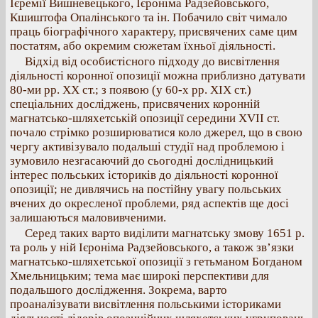
Ієремії Вишневецького, Ієроніма Радзейовського,
Кшиштофа Опалінського та ін. Побачило світ чимало
праць біографічного характеру, присвячених саме цим
постатям, або окремим сюжетам їхньої діяльності.
Відхід від особистісного підходу до висвітлення
діяльності коронної опозиції можна приблизно датувати
80-ми рр. ХХ ст.; з появою (у 60-х рр. ХІХ ст.)
спеціальних досліджень, присвячених коронній
магнатсько-шляхетській опозиції середини XVII ст.
почало стрімко розширюватися коло джерел, що в свою
чергу активізувало подальші студії над проблемою і
зумовило незгасаючий до сьогодні дослідницький
інтерес польських істориків до діяльності коронної
опозиції; не дивлячись на постійну увагу польських
вчених до окресленої проблеми, ряд аспектів ще досі
залишаються маловивченими.
Серед таких варто виділити магнатську змову 1651 р.
та роль у ній Ієроніма Радзейовського, а також зв’язки
магнатсько-шляхетської опозиції з гетьманом Богданом
Хмельницьким; тема має широкі перспективи для
подальшого дослідження. Зокрема, варто
проаналізувати висвітлення польськими істориками