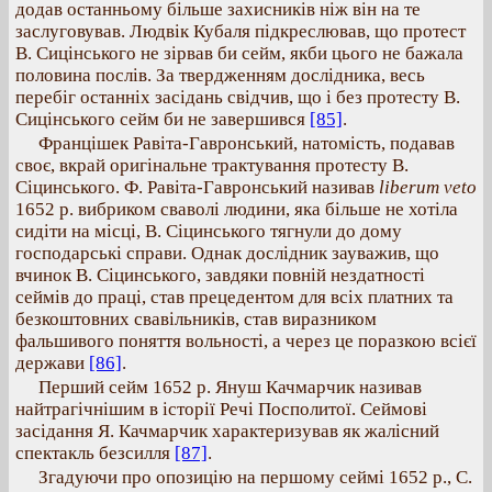
додав останньому більше захисників ніж він на те
заслуговував. Людвік Кубаля підкреслював, що протест
В. Сицінського не зірвав би сейм, якби цього не бажала
половина послів. За твердженням дослідника, весь
перебіг останніх засідань свідчив, що і без протесту В.
Сицінського сейм би не завершився
[85]
.
Францішек Равіта-Гавронський, натомість, подавав
своє, вкрай оригінальне трактування протесту В.
Сіцинського. Ф. Равіта-Гавронський називав
liberum veto
1652 р. вибриком сваволі людини, яка більше не хотіла
сидіти на місці, В. Сіцинського тягнули до дому
господарські справи. Однак дослідник зауважив, що
вчинок В. Сіцинського, завдяки повній нездатності
сеймів до праці, став прецедентом для всіх платних та
безкоштовних свавільників, став виразником
фальшивого поняття вольності, а через це поразкою всієї
держави
[86]
.
Перший сейм 1652 р. Януш Качмарчик називав
найтрагічнішим в історії Речі Посполитої. Сеймові
засідання Я. Качмарчик характеризував як жалісний
спектакль безсилля
[87]
.
Згадуючи про опозицію на першому сеймі 1652 р., С.