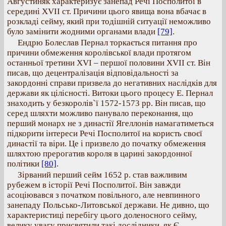
Августиняк характеризує занепад Речі Посполитої в
середині XVII ст. Причини цього явища вона вбачає в
розкладі сейму, який при тодішній ситуації неможливо
було замінити жодними органами влади
[79]
.
Ендрю Болеслав Пернал торкається питання про
причини обмеження королівської влади протягом
останньої третини XVI – першої половини XVII ст. Він
писав, що децентралізація відповідальності за
закордонні справи призвела до негативних наслідків для
держави як цілісності. Витоки цього процесу Е. Пернал
знаходить у безкоролів`ї 1572-1573 рр. Він писав, що
серед шляхти можливо панувало переконання, що
перший монарх не з династії Ягеллонів намагатиметься
підкорити інтереси Речі Посполитої на користь своєї
династії та віри. Це і призвело до початку обмеження
шляхтою прерогатив короля в царині закордонної
політики
[80]
.
Зірваний перший сейм 1652 р. став важливим
рубежем в історії Речі Посполитої. Він завжди
асоціювався з початком повільного, але невпинного
занепаду Польсько-Литовської держави. Не дивно, що
характеристиці перебігу цього доленосного сейму,
велику увагу присвятили такі дослідники, як Є.