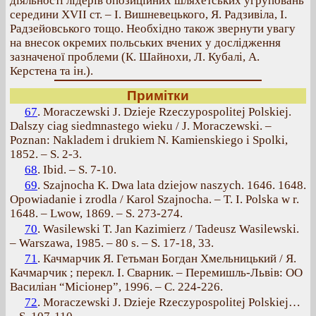
діяльності лідерів опозиційних шляхетських угруповань
середини XVII ст. – І. Вишневецького, Я. Радзивіла, І.
Радзейовського тощо. Необхідно також звернути увагу
на внесок окремих польських вчених у дослідження
зазначеної проблеми (К. Шайнохи, Л. Кубалі, А.
Керстена та ін.).
Примітки
67
. Moraczewski J. Dzieje Rzeczypospolitej Polskiej.
Dalszy ciag siedmnastego wieku / J. Moraczewski. –
Poznan: Nakladem i drukiem N. Kamienskiego i Spolki,
1852. – S. 2-3.
68
. Ibid. – S. 7-10.
69
. Szajnocha K. Dwa lata dziejow naszych. 1646. 1648.
Opowiadanie i zrodla / Karol Szajnocha. – T. I. Polska w r.
1648. – Lwow, 1869. – S. 273-274.
70
. Wasilewski T. Jan Kazimierz / Tadeusz Wasilewski.
– Warszawa, 1985. – 80 s. – S. 17-18, 33.
71
. Качмарчик Я. Гетьман Богдан Хмельницький / Я.
Качмарчик ; перекл. І. Сварник. – Перемишль-Львів: ОО
Василіан “Місіонер”, 1996. – C. 224-226.
72
. Moraczewski J. Dzieje Rzeczypospolitej Polskiej…