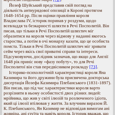
Йозеф Шуйський представив свій погляд на
діяльність антиурядової опозиції в Короні протягом
1648-1654 рр. Після оцінки правління короля
Владислава IV, історик поринав у роздуми, щодо
всевладдя та безкарності шляхти в Речі Посполитій. Він
писав, що тільки в Речі Посполитій шляхтич міг
образитися на короля через відмову у наданні якогось
староства, а потім в очі монарху казати, що це особиста
помста. Тільки в Речі Посполитій шляхтич міг зривати
сейм через якісь свої приватні справи та інтереси.
Підсумовуючи, дослідник зазначав, що якщо для Англії
1648 рік приніс нову «фазу побуту», то для Речі
Посполитої він став передвісником розкладу
[73]
.
Історико-психологічній характеристиці короля Яна
Казимира та його дружини була присвячена докторська
дисертація Йозефа Казимира Плебанського (1831-1897).
Він писав, що під час характеристики короля варто
розрізняти в ньому особистості двох різних людей:
мрійника, що жив у світі ілюзій та розлюченого ідіота,
який ці ілюзії втілював у життя. За влучним виразом Й.
К. Плебанського, Ян Казимир не відповідав вимогам ані
жовніра, ані єзуїта та навіть короля. Історик вважав, що