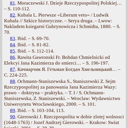
81
. Moraczewski J. Dzieje Rzeczypospolitej Polskiej…
– S. 110-112.
82
. Kubala L. Pierwsze «Liberum veto» / Ludwik
Kubala // Szkice historyczne. – Serya druga. – Lwow:
Nakladem ksiegarni Gubrynowicza i Schmidta, 1880. – S.
70.
83
. Ibid. – S. 69-70.
84
. Ibid. – S. 81-82.
85
. Ibid. – S. 112-114.
86
. Rawita Gawronski Fr. Bohdan Chmielnicki od
Elekcyi Jana Kazimierza do smierci… – S. 196-197.
87
. Качмарчик Я. Гетьман Богдан Хмельницький… –
C. 224-225.
88
. Ochmann-Staniszewska S., Staniszewski Z. Sejm
Rzeczypospolitej za panowania Jana Kazimierza Wazy:
prawo – doktryna – praktyka. – T. I / S. Ochmann-
Staniszewska, Z. Staniszewski. – Wroclaw: Wydawnictwo
Uniwersytetu Wroclawskiego, 2000. – S. 101.
89
. Ibid. – S. 103-104, 113.
90
. Gierowski J. Rzeczpospolita w dobie zlotej wolnosci
(1648-1763) / Jozef Andrzej Gierowski. – Krakow: Swiat