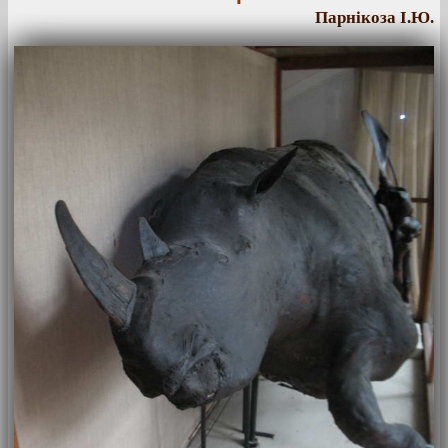
Парнікоза І.Ю.