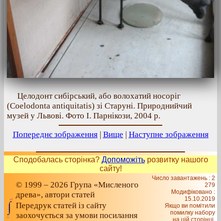
Целодонт сибірський, або волохатий носоріг
(Coelodonta antiquitatis) зі Старуні. Природнийчий
музей у Львові. Фото І. Парнікози, 2004 р.
Попереднє зображення
|
Вище
|
Наступне зображення
Сподобалась сторінка?
Допоможіть
розвитку нашого
сайту!
Число завантажень : 2
© 1999 – 2026 Група «Мисленого
279
Модифіковано :
древа», автори статей
15.10.2019
Передрук статей із сайту
Якщо ви помітили
помилку набору
заохочується за умови посилання
на цiй сторiнцi,