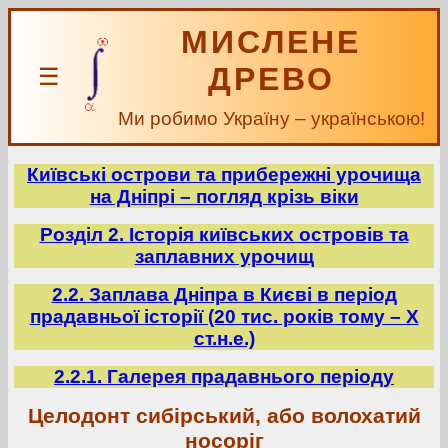
МИСЛЕНЕ
ДРЕВО
☰
Ми робимо Україну – українською!
Київські острови та прибережні урочища
на Дніпрі – погляд крізь віки
Розділ 2. Історія київських островів та
заплавних урочищ
2.2. Заплава Дніпра в Києві в період
прадавньої історії (20 тис. років тому – X
ст.н.е.)
2.2.1. Галерея прадавнього періоду
Целодонт сибірський, або волохатий
носоріг