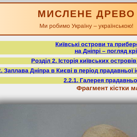
МИСЛЕНЕ ДРЕВО
Ми робимо Україну – українською!
Київські острови та прибе
на Дніпрі – погляд крі
Розділ 2. Історія київських острові
2. Заплава Дніпра в Києві в період прадавньої іст
2.2.1. Галерея прадавньо
Фрагмент кістки м