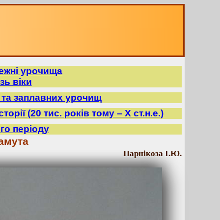
режні урочища
зь віки
в та заплавних урочищ
орії (20 тис. років тому – X ст.н.е.)
го періоду
амута
Парнікоза І.Ю.