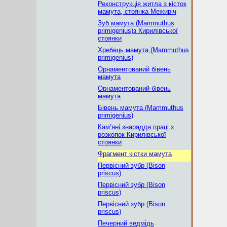
Реконструкція житла з кісток
мамута, стоянка Межиріч
Зуб мамута (Mammuthus
primigenius)з Кирилівської
стоянки
Хребець мамута (Mammuthus
primigenius)
Орнаментований бівень
мамута
Орнаментований бівень
мамута
Бівень мамута (Mammuthus
primigenius)
Кам’яні знаряддя праці з
розкопок Кирилівської
стоянки
Фрагмент кістки мамута
Первісний зубр (Bison
priscus)
Первісний зубр (Bison
priscus)
Первісний зубр (Bison
priscus)
Печерний ведмідь