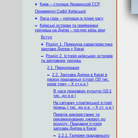
+
Киев – столица Украинской ССР
Орнаменти Софії Київської
+
Лиса гора – урочище в плині часу
–
Київські острови та прибережні
урочища на Дніпрі – погляд крізь віки
Вступ
+
Розділ 1. Природна характеристика
заплави Дніпра у Києві
–
Розділ 2. Історія київських островів
та заплавних урочищ
2.1. Періодизація
–
2.2. Заплава Дніпра в Києві в
період прадавньої історії (20 тис.
років тому – X ст.н.е.)
В часи прадавніх культур (10-1
тис. до н.е.)
На світанку слов'янської історії
(кінець І тис. до н.е. – X ст. н.е.)
Перелік використаних та
рекомендованих джерел до
розділу: Прадавня історія
заплави Дніпра в Києві
–
2.2.1. Галерея прадавнього