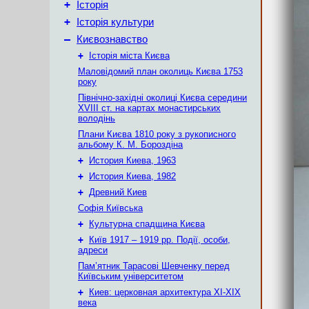
+
Історія
+
Історія культури
–
Києвознавство
+
Історія міста Києва
Маловідомий план околиць Києва 1753
року
Північно-західні околиці Києва середини
XVIII ст. на картах монастирських
володінь
Плани Києва 1810 року з рукописного
альбому К. М. Бороздіна
+
История Киева, 1963
+
История Киева, 1982
+
Древний Киев
Софія Київська
+
Культурна спадщина Києва
+
Київ 1917 – 1919 рр. Події, особи,
адреси
Пам’ятник Тарасові Шевченку перед
Київським університетом
+
Киев: церковная архитектура XI-XIX
века