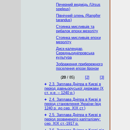
Печерний ведмідь (Ursus
speleus)
Північний олень (Rangifer
tarandus)
Стоянка мисливців та
рибалок епохи мезоліту
Стоянка мисливців епохи
мезоліту
Диск-календар,
Середньодніпровська
культура
Зображення прибережного
поселення епози бронзи
(
20
/ 85)
[2]
[3]
+
2.3. Заплава Дніпра в Києві в
період давньоруської держави (Х
ст. н.е. – 1240 р.)
+
2.4. Заплава Дніпра в Києві в
період становлення України (від
1240 р. до сер. ХІХ ст.)
+
2.5. Заплава Дніпра в Києві в
період розвиненого капіталізму:
сер. ХІХ ст.-1917 р.