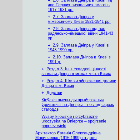
+
2.6. Заплава Дніпра в Києві під
час Перших визвольних змагань
1917-1921 рр.
+
2.7. Заплава Дніпра у
міжвоєнному Києві 1921-1941 рр.
+
2.8. Заплава Дніпра під час
радянсько-німецької війни 1941-43
рр.
+
2.9. Заплава Дніпра у Києві в
1943-1990 рр.
+
2.10. Заплава Дніпра в Києві з
1991 р.
+
Розділ 3. Інші складові цінності
заплави Дніпра в межах міста Києва
+
Розділ 4. Шляхи збереження долини
Дніпра в м. Києві
+
Додатки
Кіеўскія выспы ды прыбярэжныя
ўрочышчы на Дняпры – погляд скрозь
стагоддзі
Wyspy kijowskie i przybrzeżne
uroczyska na Dnieprze – spojrzenie
poprzez wieki
Архітектор Євгенія Олександрівна
Маринченко (1916-1999) та доля