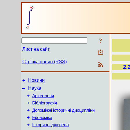
?
Лист на сайт
Стрічка новин (RSS)
2.
+
Новини
–
Наука
+
Археологія
+
Бібліографія
+
Допоміжні історичні дисципліни
+
Економіка
+
Історичні джерела