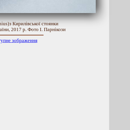
ius)з Кирилівської стоянки
аїни, 2017 р. Фото І. Парнікози
тупне зображення