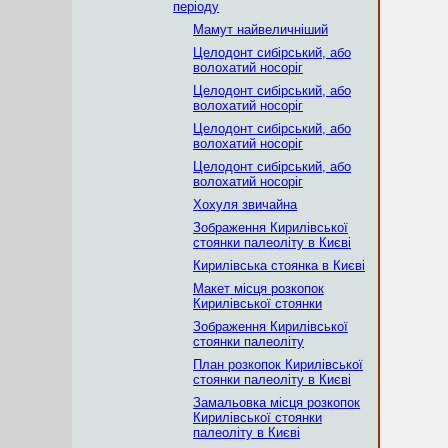
періоду
Мамут найвеличніший
Целодонт сибірський, або
волохатий носоріг
Целодонт сибірський, або
волохатий носоріг
Целодонт сибірський, або
волохатий носоріг
Целодонт сибірський, або
волохатий носоріг
Хохуля звичайна
Зображення Кирилівської
стоянки палеоліту в Києві
Кирилівська стоянка в Києві
Макет місця розкопок
Кирилівської стоянки
Зображення Кирилівської
стоянки палеоліту
План розкопок Кирилівської
стоянки палеоліту в Києві
Замальовка місця розкопок
Кирилівської стоянки
палеоліту в Києві