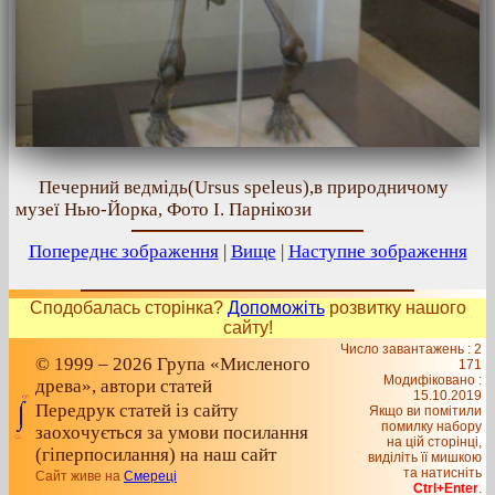
Печерний ведмідь(Ursus speleus),в природничому
музеї Нью-Йорка, Фото І. Парнікози
Попереднє зображення
|
Вище
|
Наступне зображення
Сподобалась сторінка?
Допоможіть
розвитку нашого
сайту!
Число завантажень : 2
© 1999 – 2026 Група «Мисленого
171
Модифіковано :
древа», автори статей
15.10.2019
Передрук статей із сайту
Якщо ви помітили
помилку набору
заохочується за умови посилання
на цiй сторiнцi,
(гіперпосилання) на наш сайт
видiлiть її мишкою
та натисніть
Сайт живе на
Смереці
Ctrl+Enter
.