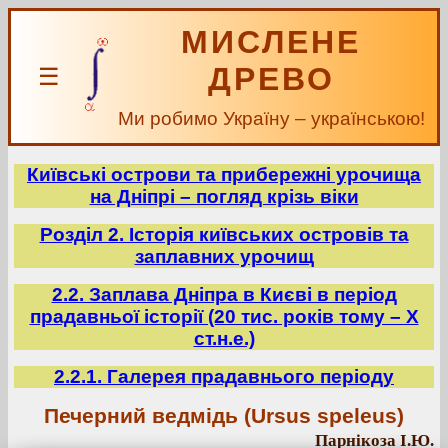
МИСЛЕНЕ
ДРЕВО
☰
Ми робимо Україну – українською!
Київські острови та прибережні урочища
на Дніпрі – погляд крізь віки
Розділ 2. Історія київських островів та
заплавних урочищ
2.2. Заплава Дніпра в Києві в період
прадавньої історії (20 тис. років тому – X
ст.н.е.)
2.2.1. Галерея прадавнього періоду
Печерний ведмідь (Ursus speleus)
Парнікоза І.Ю.