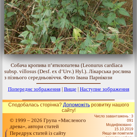
Собача кропива п’ятилопатева (Leonurus cardiaca
subsp. villosus (Desf. ex d’Urv.) Hyl.). Лікарська рослина
з пізнього середньовіччя. Фото Івана Парнікози
Попереднє зображення
|
Вище
|
Наступне зображення
Сподобалась сторінка?
Допоможіть
розвитку нашого
сайту!
Число завантажень : 3
© 1999 – 2026 Група «Мисленого
091
Модифіковано :
древа», автори статей
15.10.2019
Передрук статей із сайту
Якщо ви помітили