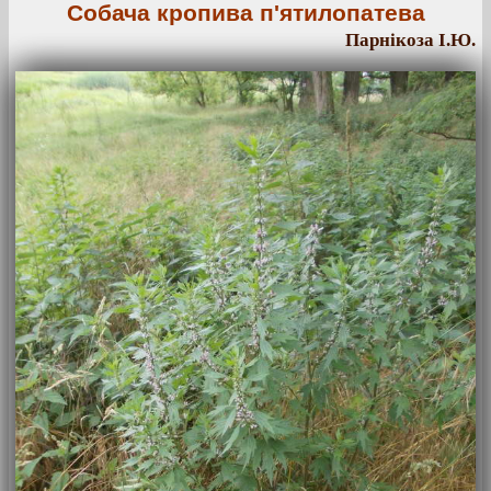
Собача кропива п'ятилопатева
Парнікоза І.Ю.