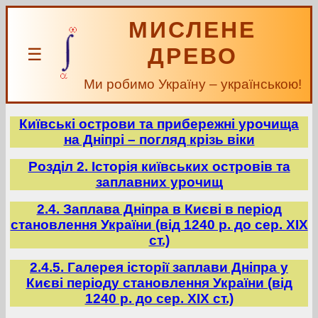
МИСЛЕНЕ
ДРЕВО
☰
Ми робимо Україну – українською!
Київські острови та прибережні урочища
на Дніпрі – погляд крізь віки
Розділ 2. Історія київських островів та
заплавних урочищ
2.4. Заплава Дніпра в Києві в період
становлення України (від 1240 р. до сер. ХІХ
ст.)
2.4.5. Галерея історії заплави Дніпра у
Києві періоду становлення України (від
1240 р. до сер. ХІХ ст.)