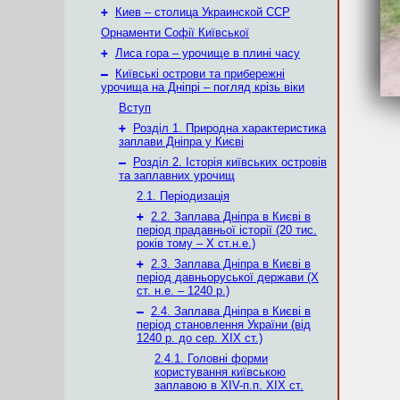
+
Киев – столица Украинской ССР
Орнаменти Софії Київської
+
Лиса гора – урочище в плині часу
–
Київські острови та прибережні
урочища на Дніпрі – погляд крізь віки
Вступ
+
Розділ 1. Природна характеристика
заплави Дніпра у Києві
–
Розділ 2. Історія київських островів
та заплавних урочищ
2.1. Періодизація
+
2.2. Заплава Дніпра в Києві в
період прадавньої історії (20 тис.
років тому – X ст.н.е.)
+
2.3. Заплава Дніпра в Києві в
період давньоруської держави (Х
ст. н.е. – 1240 р.)
–
2.4. Заплава Дніпра в Києві в
період становлення України (від
1240 р. до сер. ХІХ ст.)
2.4.1. Головні форми
користування київською
заплавою в XIV-п.п. XIX ст.