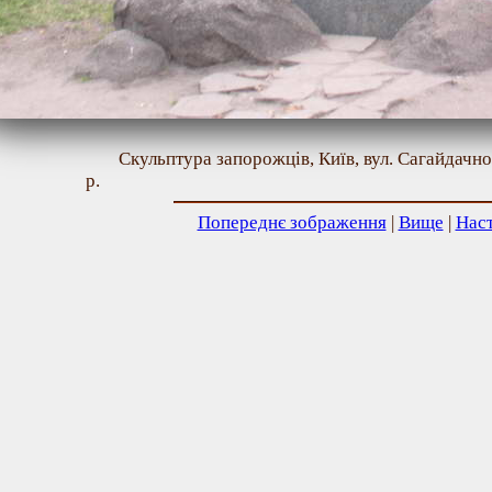
Скульптура запорожців, Київ, вул. Сагайдачно
р.
Попереднє зображення
|
Вище
|
Нас