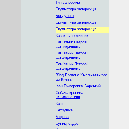
Тип запорожця
Скульптура запорожців
Бандурист
Скульптура запорожців
Скульптура запорожців
Козак-супротивник
Пам'ятник Петрові
Сагайдачному
Пам’ятник Петрові
Сагайдачному
Пам’ятник Петрові
Сагайдачному
В'їзд Богдана Хмельницького
до Києва
Іван Григорович Барський
Собача кропива
п'ятилопатева
Кріп
Петрушка
Морква
Суниці садові