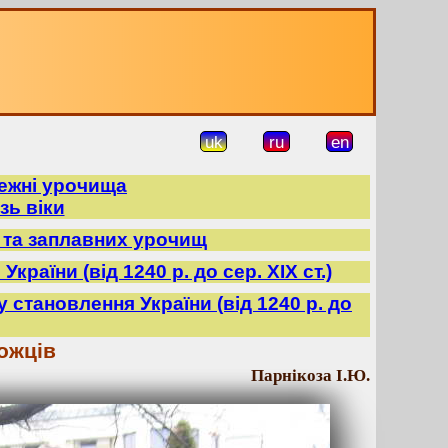
uk
ru
en
режні урочища
зь віки
в та заплавних урочищ
країни (від 1240 р. до сер. ХІХ ст.)
ду становлення України (від 1240 р. до
ожців
Парнікоза І.Ю.