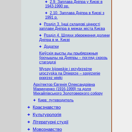
+
2.9. Заплава Дніпра у Києві в
1943-1990 рр.
+
2.10. Заплава Дніпра в Києві з
1991 р.
+
Розділ 3. Інші складові цінності
заплави Дніпра в межах міста Києва
+
Розділ 4. Шляхи збереження долини
Дніпра в м. Києві
+
Додатки
Кіеўскія выспы ды прыбярэжныя
ўрочышчы на Дняпры – погляд скрозь
стагоддзі
Wyspy kijowskie i przybrzeżne
uroczyska na Dnieprze – spojrzenie
poprzez wieki
Архітектор Євгенія Олександрівна
Маринченко (1916-1999) та доля
Михайлівського Золотоверхого собору
+
Киев: путеводитель
+
Краєзнавство
+
Культурологія
+
Літературні студії
+
Мовознавство