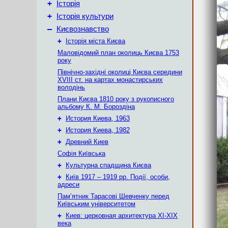
+
Історія
+
Історія культури
–
Києвознавство
+
Історія міста Києва
Маловідомий план околиць Києва 1753
року
Північно-західні околиці Києва середини
XVIII ст. на картах монастирських
володінь
Плани Києва 1810 року з рукописного
альбому К. М. Бороздіна
+
История Киева, 1963
+
История Киева, 1982
+
Древний Киев
Софія Київська
+
Культурна спадщина Києва
+
Київ 1917 – 1919 рр. Події, особи,
адреси
Пам’ятник Тарасові Шевченку перед
Київським університетом
+
Киев: церковная архитектура XI-XIX
века