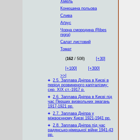
Хмель
Конюшина польова
Слива
Аґрус
Чорна смородина (Ribes
nigra)
Салат листовий
Томат
(
162
/ 508)
[+30]
[+100]
[+300]
>>|
+
2.5. Заплава Дніпра в Києві в
період розвиненого капіталізму:
сер. ХІХ ст.-1917 р.
+
2.6. Заплава Дніпра в Києві під
час Перших визвольних змагань
1917-1921 рр.
+
2.7. Заплава Дніпра у
міжвоєнному Києві 1921-1941 рр.
+
2.8. Заплава Дніпра під час
радянсько-німецької війни 1941-43
рр.