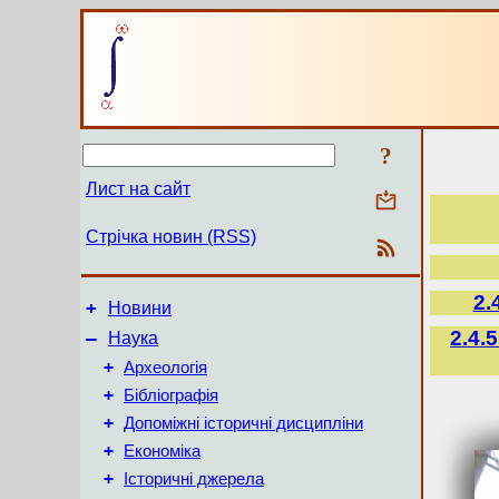
?
Лист на сайт
Стрічка новин (RSS)
2.
+
Новини
2.4.
–
Наука
+
Археологія
+
Бібліографія
+
Допоміжні історичні дисципліни
+
Економіка
+
Історичні джерела