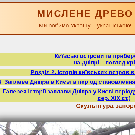
МИСЛЕНЕ ДРЕВО
Ми робимо Україну – українською!
Київські острови та прибе
на Дніпрі – погляд крі
Розділ 2. Історія київських острові
4. Заплава Дніпра в Києві в період становлення У
5. Галерея історії заплави Дніпра у Києві періо
сер. ХІХ ст.)
Скульптура запор