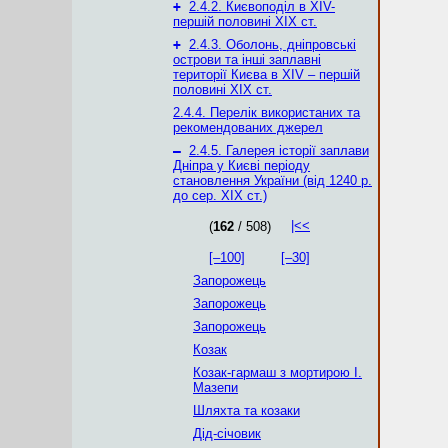
+
2.4.2. Києвоподіл в XІV-
першій половині XIX ст.
+
2.4.3. Оболонь, дніпровські
острови та інші заплавні
території Києва в XIV – першій
половині XIX ст.
2.4.4. Перелік використаних та
рекомендованих джерел
–
2.4.5. Галерея історії заплави
Дніпра у Києві періоду
становлення України (від 1240 р.
до сер. ХІХ ст.)
|<<
(
162
/ 508)
[–100]
[–30]
Запорожець
Запорожець
Запорожець
Козак
Козак-гармаш з мортирою І.
Мазепи
Шляхта та козаки
Дід-січовик