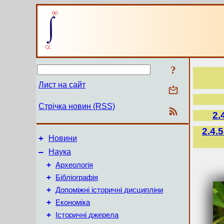
?
Лист на сайт
Стрічка новин (RSS)
2.
2.4.
+
Новини
–
Наука
+
Археологія
+
Бібліографія
+
Допоміжні історичні дисципліни
+
Економіка
+
Історичні джерела