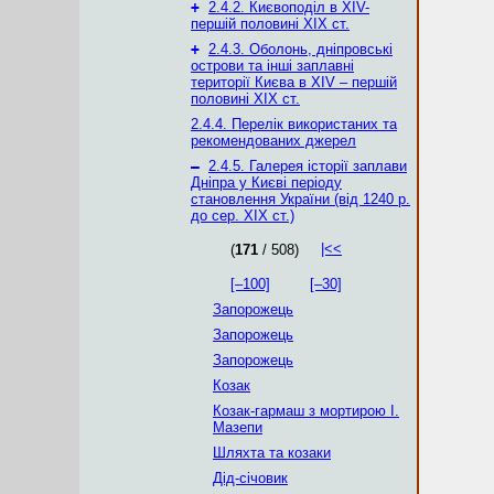
+
2.4.2. Києвоподіл в XІV-
першій половині XIX ст.
+
2.4.3. Оболонь, дніпровські
острови та інші заплавні
території Києва в XIV – першій
половині XIX ст.
2.4.4. Перелік використаних та
рекомендованих джерел
–
2.4.5. Галерея історії заплави
Дніпра у Києві періоду
становлення України (від 1240 р.
до сер. ХІХ ст.)
|<<
(
171
/ 508)
[–100]
[–30]
Запорожець
Запорожець
Запорожець
Козак
Козак-гармаш з мортирою І.
Мазепи
Шляхта та козаки
Дід-січовик