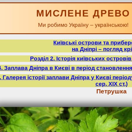
МИСЛЕНЕ ДРЕВО
Ми робимо Україну – українською!
Київські острови та прибе
на Дніпрі – погляд крі
Розділ 2. Історія київських острові
4. Заплава Дніпра в Києві в період становлення У
5. Галерея історії заплави Дніпра у Києві періо
сер. ХІХ ст.)
Петрушка