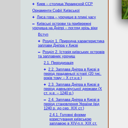
+
Киев – столица Украинской ССР
Орнаменти Софії Київської
+
Лиса гора – урочище в плині часу
–
Київські острови та прибережні
урочища на Дніпрі – погляд крізь віки
Вступ
+
Розділ 1. Природна характеристика
заплави Дніпра у Києві
–
Розділ 2. Історія київських островів
та заплавних урочищ
2.1. Періодизація
+
2.2. Заплава Дніпра в Києві в
період прадавньої історії (20 тис.
років тому – X ст.н.е.)
+
2.3. Заплава Дніпра в Києві в
період давньоруської держави (Х
ст. н.е. – 1240 р.)
–
2.4. Заплава Дніпра в Києві в
період становлення України (від
1240 р. до сер. ХІХ ст.)
2.4.1. Головні форми
користування київською
заплавою в XIV-п.п. XIX ст.