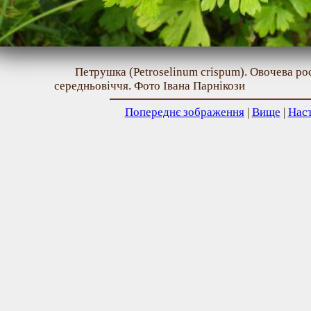
Петрушка (Petroselinum crispum). Овочева рос
середньовіччя. Фото Івана Парнікози
Попереднє зображення
|
Вище
|
Нас