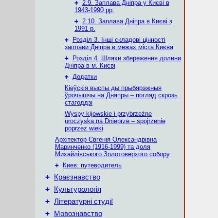
+
2.9. Заплава Дніпра у Києві в
1943-1990 рр.
+
2.10. Заплава Дніпра в Києві з
1991 р.
+
Розділ 3. Інші складові цінності
заплави Дніпра в межах міста Києва
+
Розділ 4. Шляхи збереження долини
Дніпра в м. Києві
+
Додатки
Кіеўскія выспы ды прыбярэжныя
ўрочышчы на Дняпры – погляд скрозь
стагоддзі
Wyspy kijowskie i przybrzeżne
uroczyska na Dnieprze – spojrzenie
poprzez wieki
Архітектор Євгенія Олександрівна
Маринченко (1916-1999) та доля
Михайлівського Золотоверхого собору
+
Киев: путеводитель
+
Краєзнавство
+
Культурологія
+
Літературні студії
+
Мовознавство