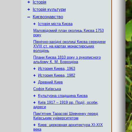
+
Історія
+
Історія культури
–
Києвознавство
+
Історія міста Києва
Маловідомий план околиць Києва 1753
року
Північно-західні околиці Києва середини
XVIII ст. на картах монастирських
володінь
Плани Києва 1810 року з рукописного
альбому К. М. Бороздіна
+
История Киева, 1963
+
История Киева, 1982
+
Древний Киев
Софія Київська
+
Культурна спадщина Києва
+
Київ 1917 – 1919 рр. Події, особи,
адреси
Пам’ятник Тарасові Шевченку перед
Київським університетом
+
Киев: церковная архитектура XI-XIX
века