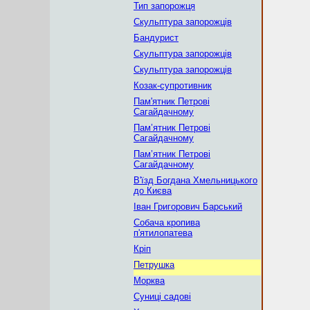
Тип запорожця
Скульптура запорожців
Бандурист
Скульптура запорожців
Скульптура запорожців
Козак-супротивник
Пам'ятник Петрові
Сагайдачному
Пам’ятник Петрові
Сагайдачному
Пам’ятник Петрові
Сагайдачному
В'їзд Богдана Хмельницького
до Києва
Іван Григорович Барський
Собача кропива
п'ятилопатева
Кріп
Петрушка
Морква
Суниці садові