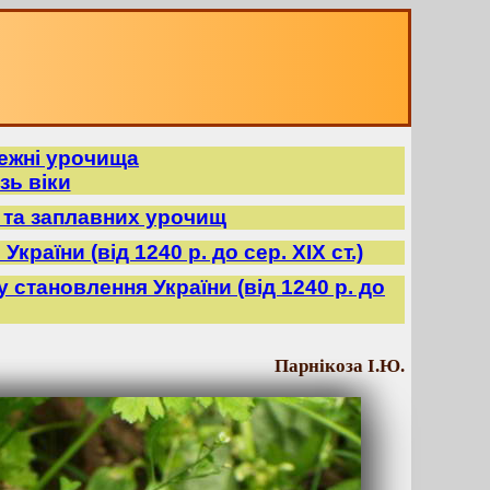
режні урочища
зь віки
в та заплавних урочищ
країни (від 1240 р. до сер. ХІХ ст.)
ду становлення України (від 1240 р. до
Парнікоза І.Ю.