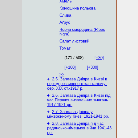
Хмель
Конюшина польова
Слива
Аґрус
Чорна смородина (Ribes
nigra)
Салат листовий
Томат
(
171
/ 508)
[+30]
[+100]
[+300]
>>|
+
2.5. Заплава Дніпра в Києві в
період розвиненого капіталізму:
сер. ХІХ ст.-1917 р.
+
2.6. Заплава Дніпра в Києві під
час Перших визвольних змагань
1917-1921 рр.
+
2.7. Заплава Дніпра у
міжвоєнному Києві 1921-1941 рр.
+
2.8. Заплава Дніпра під час
радянсько-німецької війни 1941-43
рр.