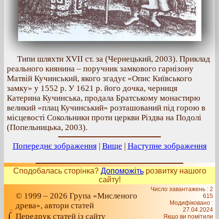
Типи шляхти XVII ст. за (Чернецький, 2003). Приклад
реального киянина – поручник замкового гарнізону
Матвій Кучинський, якого згадує «Опис Київського
замку» у 1552 р. У 1621 р. його дочка, черниця
Катерина Кучинська, продала Братському монастирю
великий «плац Кучинський» розташований під горою в
місцевості Сокольники проти церкви Різдва на Подолі
(Попельницька, 2003).
Попереднє зображення
|
Вище
|
Наступне зображення
Сподобалась сторінка?
Допоможіть
розвитку нашого
сайту!
Число завантажень : 2
© 1999 – 2026 Група «Мисленого
615
Модифіковано :
древа», автори статей
27.04.2024
Передрук статей із сайту
Якщо ви помітили