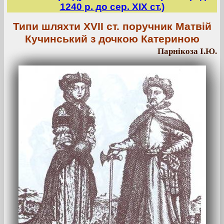
1240 р. до сер. ХІХ ст.)
Типи шляхти XVII ст. поручник Матвій
Кучинський з дочкою Катериною
Парнікоза І.Ю.