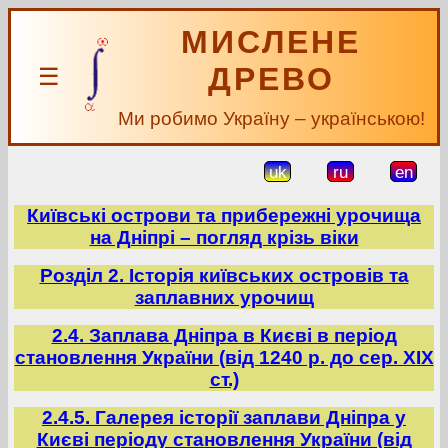
МИСЛЕНЕ
ДРЕВО
☰
Ми робимо Україну – українською!
uk
ru
en
Київські острови та прибережні урочища
на Дніпрі – погляд крізь віки
Розділ 2. Історія київських островів та
заплавних урочищ
2.4. Заплава Дніпра в Києві в період
становлення України (від 1240 р. до сер. ХІХ
ст.)
2.4.5. Галерея історії заплави Дніпра у
Києві періоду становлення України (від