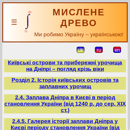
МИСЛЕНЕ
ДРЕВО
☰
Ми робимо Україну – українською!
uk
ru
en
Київські острови та прибережні урочища
на Дніпрі – погляд крізь віки
Розділ 2. Історія київських островів та
заплавних урочищ
2.4. Заплава Дніпра в Києві в період
становлення України (від 1240 р. до сер. ХІХ
ст.)
2.4.5. Галерея історії заплави Дніпра у
Києві періоду становлення України (від