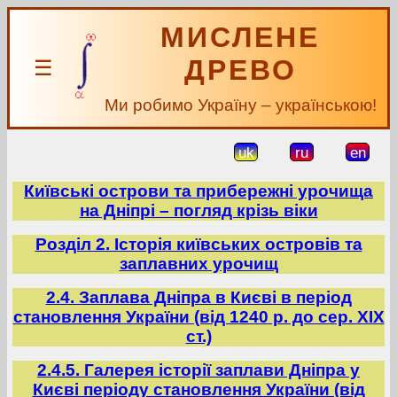
МИСЛЕНЕ
ДРЕВО
☰
Ми робимо Україну – українською!
uk
ru
en
Київські острови та прибережні урочища
на Дніпрі – погляд крізь віки
Розділ 2. Історія київських островів та
заплавних урочищ
2.4. Заплава Дніпра в Києві в період
становлення України (від 1240 р. до сер. ХІХ
ст.)
2.4.5. Галерея історії заплави Дніпра у
Києві періоду становлення України (від