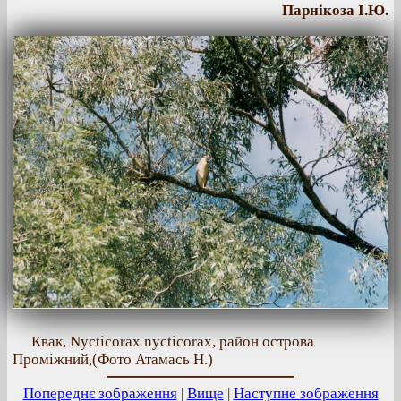
Парнікоза І.Ю.
Квак, Nycticorax nycticorax, район острова
Проміжний,(Фото Атамась Н.)
Попереднє зображення
|
Вище
|
Наступне зображення