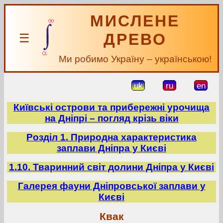
МИСЛЕНЕ
ДРЕВО
☰
Ми робимо Україну – українською!
uk
ru
en
Київські острови та прибережні урочища
на Дніпрі – погляд крізь віки
Розділ 1. Природна характеристика
заплави Дніпра у Києві
1.10. Тваринний світ долини Дніпра у Києві
Галерея фауни Дніпровської заплави у
Києві
Квак