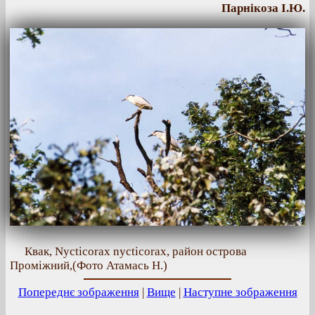
Парнікоза І.Ю.
Квак, Nycticorax nycticorax, район острова
Проміжний,(Фото Атамась Н.)
Попереднє зображення
|
Вище
|
Наступне зображення