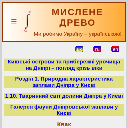
МИСЛЕНЕ
ДРЕВО
☰
Ми робимо Україну – українською!
uk
ru
en
Київські острови та прибережні урочища
на Дніпрі – погляд крізь віки
Розділ 1. Природна характеристика
заплави Дніпра у Києві
1.10. Тваринний світ долини Дніпра у Києві
Галерея фауни Дніпровської заплави у
Києві
Квак