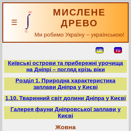
МИСЛЕНЕ
ДРЕВО
☰
Ми робимо Україну – українською!
uk
ru
Київські острови та прибережні урочища
на Дніпрі – погляд крізь віки
Розділ 1. Природна характеристика
заплави Дніпра у Києві
1.10. Тваринний світ долини Дніпра у Києві
Галерея фауни Дніпровської заплави у
Києві
Жовна