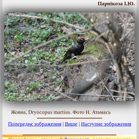
Парнікоза І.Ю.
Жовна, Dryocopus martius. Фото Н. Атамась
Попереднє зображення
|
Вище
|
Наступне зображення