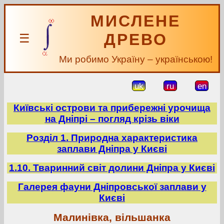
МИСЛЕНЕ
ДРЕВО
☰
Ми робимо Україну – українською!
uk
ru
en
Київські острови та прибережні урочища
на Дніпрі – погляд крізь віки
Розділ 1. Природна характеристика
заплави Дніпра у Києві
1.10. Тваринний світ долини Дніпра у Києві
Галерея фауни Дніпровської заплави у
Києві
Малинівка, вільшанка