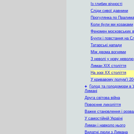
Із глибин вічності
Сліди сивої давнини
Прогулянка по Пралим
Коли були ми козаками
Феномен московських 
Бунти і повстання на 
Татарські напади
Між двома вогнями
З неволі у нову неволю
Лиман ХІХ століття
На зорі ХХ століття
У кривавому полум’ї 20-
+
Голод та голодомори в У
Лимані
Друга світова війна
Повоєнне лихоліття
Важке становлення і розв
У самостійній Україні
Лиман і навколо нього
Видатні люди з Лимана