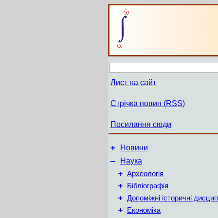
Лист на сайт
Стрічка новин (RSS)
Посилання сюди
+
Новини
–
Наука
+
Археологія
+
Бібліографія
+
Допоміжні історичні дисцип
+
Економіка