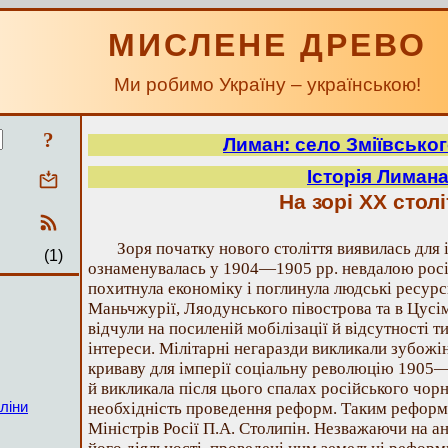
МИСЛЕНЕ ДРЕВО
Ми робимо Україну – українською!
?
Лиман: село Зміївсько
Історія Лиман
На зорі ХХ столі
Зоря початку нового століття виявилась для 
(1)
ознаменувалась у 1904—1905 рр. невдалою рос
похитнула економіку і поглинула людські ресурси
Маньчжурії, Ляодунського півострова та в Цусім
відчули на посиленій мобілізації й відсутності т
інтереси. Мілітарні негаразди викликали зубожін
криваву для імперії соціальну революцію 1905—1
й викликала після цього спалах російського чор
ліни
необхідність проведення реформ. Таким реформ
Міністрів Росії П.А. Столипін. Незважаючи на а