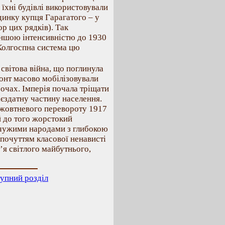
 їхні будівлі використовували
удинку купця Гарагатого – у
р цих рядків). Так
меншою інтенсивністю до 1930
 Колгоспна система цю
вітова війна, що поглинула
ронт масово мобілізовували
 очах. Імперія почала тріщати
ієздатну частину населення.
ї жовтневого перевороту 1917
 до того жорстокий
 чужими народами з глибокою
 почуттям класової ненависті
’я світлого майбутнього,
упний розділ