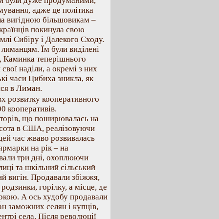
ми були дуже продуманими,
мування, адже це політика
була вигідною більшовикам –
країнців покинула свою
емлі Сибіру і Далекого Сходу.
 лиманцям. Їм були виділені
лі, Каминка теперішнього
вої наділи, а окремі з них
кі часи Цибиха зникла, як
ися в Лиман.
вх розвитку кооперативного
00 кооперативів.
торів, що поширювалась на
несота в США, реалізовуючи
 цей час жваво розвивалась
 ярмарки на рік – на
вали три дні, охоплюючи
лиці та шкільний сільський
ий вигін. Продавали збіжжя,
родзинки, горілку, а місце, де
ркою. А ось худобу продавали
н заможних селян і купців,
нтрі села. Після революції