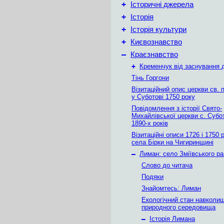
+
Історичні джерела
+
Історія
+
Історія культури
+
Києвознавство
–
Краєзнавство
+
Кременчук від заснування д
Тінь Горгони
Візитаційний опис церкви св. 
у Суботові 1750 року
Повідомлення з історії Свято-
Михайлівської церкви с. Субо
1890-х років
Візитаційні описи 1726 і 1750 
села Бірки на Чигиринщині
–
Лиман: село Зміївського р
Слово до читача
Подяки
Знайомтесь: Лиман
Екологічний стан навколи
природного середовища
–
Історія Лимана