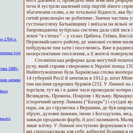
його діяльності, проведені ним земельні рефор
хоча й зустріли шалений опір партій лівого спря
збагачення селян, а не тотальної бідності, яка 
ситий революцію не робитиме. Значна частина у
густонаселену Батьківщину і виїхала на вільні з
Запроваджена хутірська система дала свій зиск і
землі “в степах” – у селах Цибиха, Геївка, Кисі
о 1764 р.
Первомайського району, де заможні селяни мали с
побудували там хати і поселились. Вже в радянсь
пророка Іллі
неперспективне поселення, а її жителі повернул
Столипінська реформа дала могутній пошто
руху, який сприяв створенню в Україні понад 15
това 1880–
Найпотужнішою була Харківська спілка коопера
14 губерній Росії й зачепила в 1912 р. штат Мі
років церкви
там насіння цукрових буряків [25]. У Лимані на
торгівля, тут як і в давні часи проводили чотири
айону
Великдень, Прокопа, Покрову і Кузьму. Ярмарку
історичний центр Лимана (“Базарь”) і сусідні ву
парк, аж до струмочка з Вершини, де був широк
збрую, духовні книжки, ікони з Богодухова, мед, 
шнього
завжди продавали фарбу, й досі називають Маля
лише влітку. У Лимані поступово формувався ста
які споруджували для себе добротні будинки в це