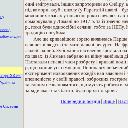
одні емігрували, інших запроторили до Сибіру, а
під комори, клуб і школу (у Гарагатій школі – б
молодших класах у повоєнні роки навчався і авто
ану
ярмаркували у Лимані до 1917 р. та із значно 
р., поки були одноосібні селяни, тобто за НЕПу.
воєвод
традицію погубила.
Слобожанщині
Але ще кривавішою зорею виявилась Перша с
величезні людські та матеріальні ресурси. На ф
людей і коней. Зубожіння населення зростало на
по швах. Із Лимана забрано на війну найбільш д
Наставали непевні часи розбрату і криваві поді
р, що охопив усю імперію. Починався небачений
експеримент новоявлених вождів над власним і
х рр. ХХ ст.
впевненістю у своїй правоті, озброєних гострим
країні та
та сліпим незнанням того, що мусять робити в ім
заради якого так багато було пролито крові.
Попередній розділ
|
Вище
|
Наст
ал Системи