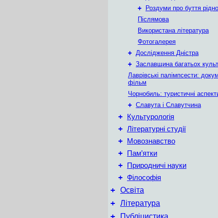
+
Роздуми про буття рідн
Післямова
Використана література
Фотогалерея
+
Дослідження Дністра
+
Заславщина багатьох куль
Лаврівські палімпсести: доку
фільм
Чорнобиль: туристичні аспект
+
Славута і Славутчина
+
Культурологія
+
Літературні студії
+
Мовознавство
+
Пам’ятки
+
Природничі науки
+
Філософія
+
Освіта
+
Література
+
Публіцистика