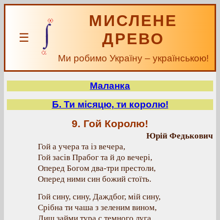
МИСЛЕНЕ
ДРЕВО
☰
Ми робимо Україну – українською!
Маланка
Б. Ти місяцю, ти королю!
9. Гой Королю!
Юрій Федькович
Гой а учера та із вечера,
Гой засів Прабог та й до вечері,
Оперед Богом два-три престоли,
Оперед ними син божий стоїть.
Гой сину, сину, Даждбог, мій сину,
Срібна ти чаша з зеленим вином,
Лиш займи тура с темного луга.