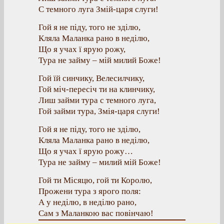
С темного луга Змій-царя слуги!
Гой я не піду, того не зділю,
Кляла Маланка рано в неділю,
Що я учах ї ярую рожу,
Тура не займу – мій милий Боже!
Гой їй синчику, Велесилчику,
Гой міч-пересіч ти на клинчику,
Лиш займи тура с темного луга,
Гой займи тура, Змія-царя слуги!
Гой я не піду, того не зділю,
Кляла Маланка рано в неділю,
Що я учах ї ярую рожу…
Тура не займу – милий мій Боже!
Гой ти Місяцю, гой ти Королю,
Прожени тура з ярого поля:
А у неділю, в неділю рано,
Сам з Маланкою вас повінчаю!