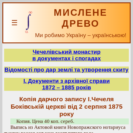
МИСЛЕНЕ
ДРЕВО
☰
Ми робимо Україну – українською!
Чечелівський монастир
в документах і спогадах
Відомості про дар землі та утворення скиту
І. Документи з архівної справи
1872 – 1885 років
Копія дарчого запису І.Чечеля
Боківській церкві від 2 серпня 1875
року
Копия. Цена 40 коп. сереб.
Выпись из Актовой книги Новопражского нотариуса