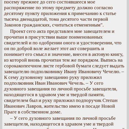
посему прежнее до сего состоявшееся мое
распоряжение по этому предмету должно согласно
десятому пункту приложения к примечанию к статье
тысяча двенадцатой, тома десятого части первой
Законов гражданских, считаться отмененным".
Проект сего акта представлен мне завещателем и
прочитан в присутствии выше поименованных
свидетелей и по одобрении оного и удостоверении, что
он по доброй воле желает этот акт совершить и
понимает его смысл и значение, внесен в актовую книгу,
из которой вновь прочитан тем же порядком. Выпись на
сорокакопеечном листе гербовой бумаги следует выдать
завещателю подполковнику Ивану Ивановичу Чечелю. –
К сему духовному завещанию руку приложил
подполковник Иван Иванович Чечель. – У сего
духовного завещания по личной просьбе завещателя,
находящегося в здравом уме и твердой памяти,
свидетелем был и руку приложил подпоручик Степан
Иванович Лавров, жительство имею в посаде Новой
Праге в собственном доме.
– У сего духовного завещания по личной просьбе
завещателя, находящегося в здравом уме и твердой