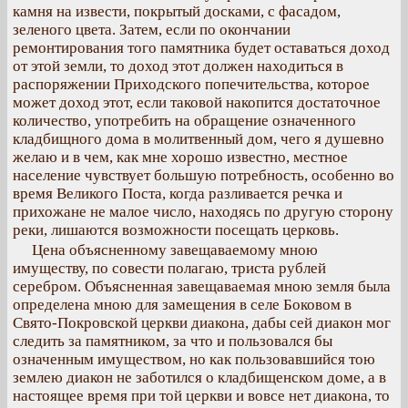
камня на извести, покрытый досками, с фасадом,
зеленого цвета. Затем, если по окончании
ремонтирования того памятника будет оставаться доход
от этой земли, то доход этот должен находиться в
распоряжении Приходского попечительства, которое
может доход этот, если таковой накопится достаточное
количество, употребить на обращение означенного
кладбищного дома в молитвенный дом, чего я душевно
желаю и в чем, как мне хорошо известно, местное
население чувствует большую потребность, особенно во
время Великого Поста, когда разливается речка и
прихожане не малое число, находясь по другую сторону
реки, лишаются возможности посещать церковь.
Цена объясненному завещаваемому мною
имуществу, по совести полагаю, триста рублей
серебром. Объясненная завещаваемая мною земля была
определена мною для замещения в селе Боковом в
Свято-Покровской церкви диакона, дабы сей диакон мог
следить за памятником, за что и пользовался бы
означенным имуществом, но как пользовавшийся тою
землею диакон не заботился о кладбищенском доме, а в
настоящее время при той церкви и вовсе нет диакона, то