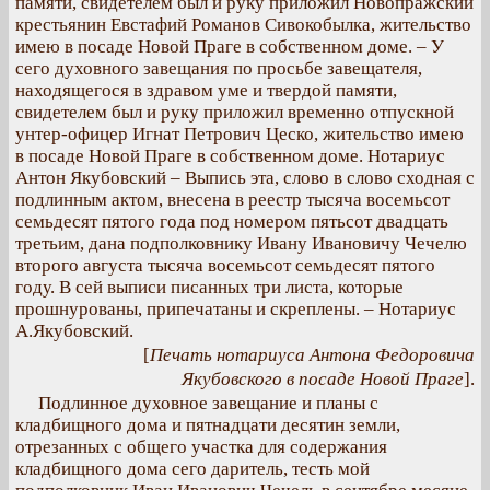
памяти, свидетелем был и руку приложил Новопражский
крестьянин Евстафий Романов Сивокобылка, жительство
имею в посаде Новой Праге в собственном доме. – У
сего духовного завещания по просьбе завещателя,
находящегося в здравом уме и твердой памяти,
свидетелем был и руку приложил временно отпускной
унтер-офицер Игнат Петрович Цеско, жительство имею
в посаде Новой Праге в собственном доме. Нотариус
Антон Якубовский – Выпись эта, слово в слово сходная с
подлинным актом, внесена в реестр тысяча восемьсот
семьдесят пятого года под номером пятьсот двадцать
третьим, дана подполковнику Ивану Ивановичу Чечелю
второго августа тысяча восемьсот семьдесят пятого
году. В сей выписи писанных три листа, которые
прошнурованы, припечатаны и скреплены. – Нотариус
А.Якубовский.
[
Печать нотариуса Антона Федоровича
Якубовского в посаде Новой Праге
].
Подлинное духовное завещание и планы с
кладбищного дома и пятнадцати десятин земли,
отрезанных с общего участка для содержания
кладбищного дома сего даритель, тесть мой