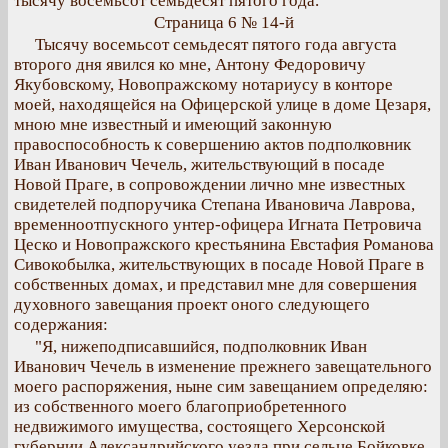
тысячу восемьсот семьдесят пятого года.
Страница 6 № 14-й
Тысячу восемьсот семьдесят пятого года августа
второго дня явился ко мне, Антону Федоровичу
Якубовскому, Новопражскому нотариусу в конторе
моей, находящейся на Офицерской улице в доме Цезаря,
мною мне известный и имеющий законную
правоспособность к совершению актов подполковник
Иван Иванович Чечель, жительствующий в посаде
Новой Праге, в сопровождении лично мне известных
свидетелей подпоручика Степана Ивановича Лаврова,
временноотпускного унтер-офицера Игната Петровича
Цеско и Новопражского крестьянина Евстафия Романова
Сивокобылка, жительствующих в посаде Новой Праге в
собственных домах, и представил мне для совершения
духовного завещания проект оного следующего
содержания:
"Я, нижеподписавшийся, подполковник Иван
Иванович Чечель в изменение прежнего завещательного
моего распоряжения, ныне сим завещанием определяю:
из собственного моего благоприобретенного
недвижимого имущества, состоящего Херсонской
губернии Александрийского уезда при сельце Бойковке,