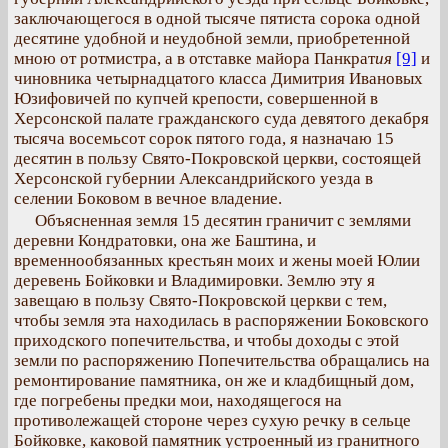
заключающегося в одной тысяче пятиста сорока одной
десятине удобной и неудобной земли, приобретенной
мною от ротмистра, а в отставке майора Панкрат
ия
[9]
и
чиновника четырнадцатого класса Димитрия Ивановых
Юзифовичей по купчей крепости, совершенной в
Херсонской палате гражданского суда девятого декабря
тысяча восемьсот сорок пятого года, я назначаю 15
десятин в пользу Свято-Покровской церкви, состоящей
Херсонской губернии Александрийского уезда в
селении Боковом в вечное владение.
Объясненная земля 15 десятин граничит с землями
деревни Кондратовки, она же Баштина, и
временнообязанных крестьян моих и жены моей Юлии
деревень Бойковки и Владимировки. Землю эту я
завещаю в пользу Свято-Покровской церкви с тем,
чтобы земля эта находилась в распоряжении Боковского
приходского попечительства, и чтобы доходы с этой
земли по распоряжению Попечительства обращались на
ремонтирование памятника, он же и кладбищный дом,
где погребены предки мои, находящегося на
противолежащей стороне через сухую речку в сельце
Бойковке, каковой памятник устроенный из гранитного