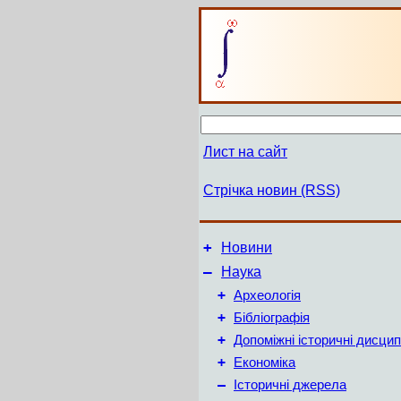
Лист на сайт
Стрічка новин (RSS)
+
Новини
–
Наука
+
Археологія
+
Бібліографія
+
Допоміжні історичні дисцип
+
Економіка
–
Історичні джерела