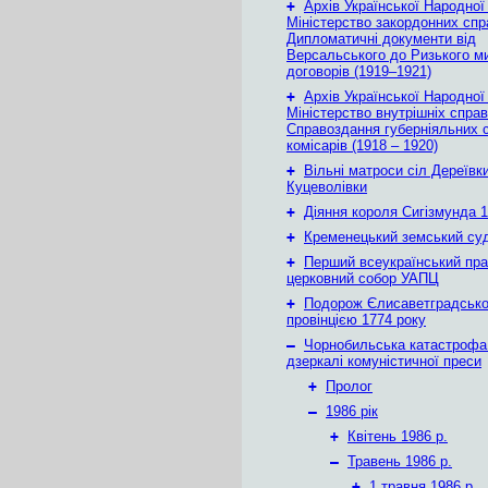
+
Архів Української Народної
Міністерство закордонних спр
Дипломатичні документи від
Версальського до Ризького м
договорів (1919–1921)
+
Архів Української Народної
Міністерство внутрішніх справ
Справоздання губерніяльних с
комісарів (1918 – 1920)
+
Вільні матроси сіл Дереївки
Куцеволівки
+
Діяння короля Сигізмунда 1
+
Кременецький земський су
+
Перший всеукраїнський пр
церковний собор УАПЦ
+
Подорож Єлисаветградськ
провінцією 1774 року
–
Чорнобильська катастрофа
дзеркалі комуністичної преси
+
Пролог
–
1986 рік
+
Квітень 1986 р.
–
Травень 1986 р.
+
1 травня 1986 р.