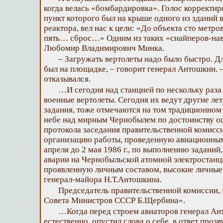
когда велась «бомбардировка». Голос корректи
пункт которого был на крыше одного из зданий в
реактора, вел нас к цели: «До объекта сто метров
пять… сброс…» Одним из таких «снайперов-нав
Любомир Владимирович Минка.
– Загружать вертолеты надо было быстро. Дл
был на площадке, – говорит генерал Антошкин. –
отказывался.
…И сегодня над станцией по нескольку раз
военные вертолеты. Сегодня их ведут другие лет
задания, тоже отмечаются на том традиционном 
небе над мирным Чернобылем по достоинству оц
протокола заседания правительственной комисс
организацию работы, проведенную авиационным
апреля до 2 мая 1986 г., по выполнению заданий
аварии на Чернобыльской атомной электростанц
проявленную личным составом, высокие личные 
генерал-майора Н.Т.Антошкина.
Председатель правительственной комиссии, 
Совета Министров СССР Б.Щербина».
…Когда перед строем авиаторов генерал Ант
естественно, опустил слова о себе, в ответ про