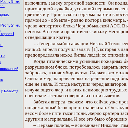
 Республіки.
выполнить задачу огромной важности. Он подн
ав.
пригородной лужайки, усеянной первыми весенн
цветник и у Припятского горкома партии в посе
ирних
прямой до «объекта» ровно полтора километра. 
 Республіки.
чрево четвертого блока Чернобыльской АЭС. В к
.
песком. Вот ими и предстояло экипажу Нестеро
тарост і
огнедышащий кратер.
…Генерал-майор авиации Николай Тимофее
 і
ночь 26 апреля получил задачу [1], которая в д
предопределяла исход битвы людей со стихией 
-го
Когда титаническими усилиями пожарных бы
д
разрушенном блоке, потребовалось закрыть исто
авославний
забросать, «запломбировать». Сделать это можно
Опыта и мер, направленных на решение подобны
ою
еще не знала. И тогда наступил черед авиаторов
излучающего жар, и в этих неимоверно трудны
 у кривому
советские летчики совершили сотни вылетов.
Забегая вперед, скажем, что сейчас уже про
поврежденный блок прочно запечатан. Он заку
весом более пяти тысяч тонн. Жерло кратера за
другими материалами. И все это было сброшено 
– Первые полеты, – вспоминает Николай Ти