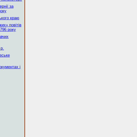
рнії за
року
ького краю
их» повітів
796 року
авчих
р.
вське
окументах і