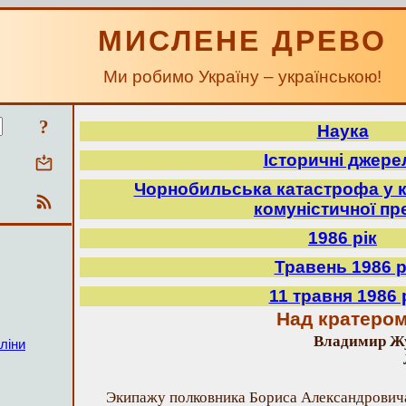
МИСЛЕНЕ ДРЕВО
Ми робимо Україну – українською!
?
Наука
Історичні джере
Чорнобильська катастрофа у к
комуністичної пр
1986 рік
Травень 1986 р
11 травня 1986 
Над кратеро
Владимир Жу
ліни
Экипажу полковника Бориса Александрович