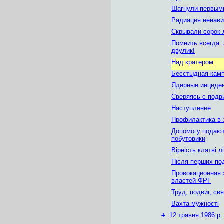
Шагнули первым
Радиация ненави
Скрывали сорок 
Помнить всегда:
двулик!
Над кратером
Бесстыдная кам
Ядерные инциде
Сверяясь с подв
Наступление
Профилактика в 
Допомогу подаю
побутовики
Вірність клятві л
Після перших по
Провокационная 
властей ФРГ
Труд, подвиг, св
Вахта мужності
+
12 травня 1986 р.