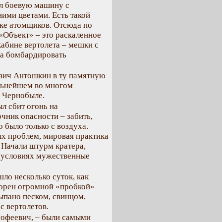
ял боевую машину с
ими цветами. Есть такой
лке атомщиков. Отсюда по
«Объект» – это раскаленное
абине вертолета – мешки с
ва бомбардировать
вич Антошкин в ту памятную
альнейшем во многом
в Чернобыле.
л сбит огонь на
чник опасности – забить,
 было только с воздуха.
х проблем, мировая практика
. Начали штурм кратера,
х условиях мужественные
шло несколько суток, как
порен огромной «пробкой»
сыпано песком, свинцом,
с вертолетов.
мофеевич, – были самыми