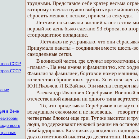
трудными. Представьте себе кратер весьма огра
которому сначала нужно выбрать кратчайший пу
сбросить мешок с песком, причем за секунды.
Летчики показывали высший класс в этом м
первый же день было сделано 93 сброса, во втор
стопроцентное попадание.
– Летчиков не устраивало, что они сбрасыв
Придумали пакеты – соединили вместе шесть-во
самодельные сетки.
В воинской части, где служат вертолетчики,
стров СССР
«плакат». На нем имена и фамилии тех, кто ходи
стров СССР
Фамилия за фамилией, бортовой номер машины, 
количество сброшенных грузов. Значатся здесь 
Ю.Н.Яковлев, Л.В.Вайтко. Эти имена генерал на
вание
Александр Иванович Серебряков. Военный ле
отечественной авиации ни одного типа вертолето
– То, что проделывал Серебряков в воздухе 
ия в Вене
воздушным слаломом и не назовешь, – говорит г
четвертым блоком еще три. Тут же высится и тр
реакторам
люди, поддерживают нужный режим на остановл
ежде всего
бомбардировка. Как-никак доводилось одноврем
странных
двухсотметровой высоты до десяти тонн. Промах