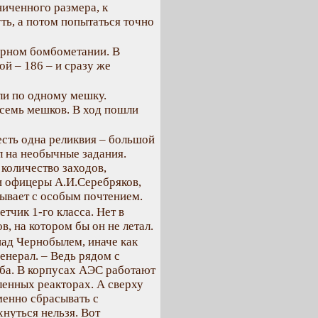
ниченного размера, к
ть, а потом попытаться точно
ирном бомбометании. В
ой – 186 – и сразу же
али по одному мешку.
семь мешков. В ход пошли
 есть одна реликвия – большой
л на необычные задания.
количество заходов,
и офицеры А.И.Серебряков,
зывает с особым почтением.
тчик 1-го класса. Нет в
в, на котором бы он не летал.
над Чернобылем, иначе как
енерал. – Ведь рядом с
уба. В корпусах АЭС работают
енных реакторах. А сверху
енно сбрасывать с
нуться нельзя. Вот