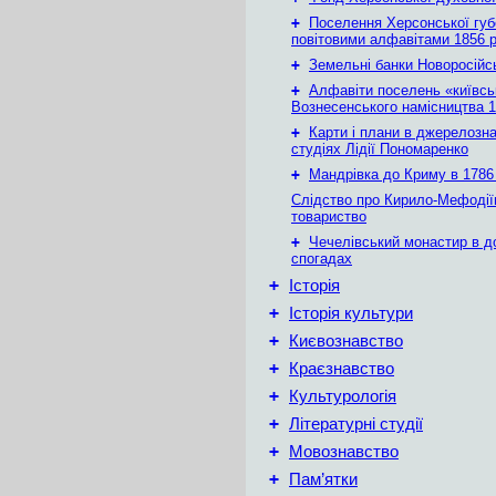
+
Поселення Херсонської губе
повітовими алфавітами 1856 
+
Земельні банки Новоросійс
+
Алфавіти поселень «київськ
Вознесенського намісництва 1
+
Карти і плани в джерелозн
студіях Лідії Пономаренко
+
Мандрівка до Криму в 1786 
Слідство про Кирило-Мефодії
товариство
+
Чечелівський монастир в д
спогадах
+
Історія
+
Історія культури
+
Києвознавство
+
Краєзнавство
+
Культурологія
+
Літературні студії
+
Мовознавство
+
Пам’ятки