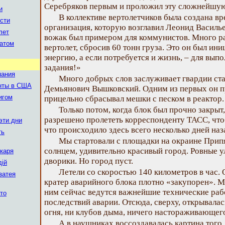
Серебряков первым и проложил эту сложнейшую
и
В коллективе вертолетчиков была создана в
сти
организация, которую возглавил Леонид Василь
лет
вожак был примером для коммунистов. Много ра
 атом
вертолет, сбросив 60 тонн груза. Это он был ин
энергию, а если потребуется и жизнь, – для вып
задания!»
пания
Много добрых слов заслуживает гвардии с
нты в США
Демьянович Вышковский. Одним из первых он п
игом
прицельно сбрасывал мешки с песком в реактор.
Только потом, когда блок был прочно закрыт,
разрешено пролететь корреспонденту ТАСС, чтоб
эти дни
что происходило здесь всего несколько дней наз
ть
Мы стартовали с площадки на окраине Прип
солнцем, удивительно красивый город. Ровные у
ікаря
дворики. Но город пуст.
дій
Летели со скоростью 140 километров в час. 
затея
кратер аварийного блока плотно «закупорен». Мы
ним сейчас ведутся важнейшие технические раб
ято
последствий аварии. Отсюда, сверху, открывалас
огня, ни клубов дыма, ничего настораживающег
А в наушниках воссоздавалась картина того,