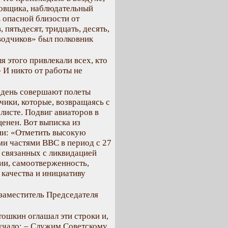
ровщика, наблюдательный
 опасной близости от
, пятьдесят, тридцать, десять,
одчиков» был полковник
я этого привлекали всех, кто
 И никто от работы не
а день совершают полеты
чики, которые, возвращаясь с
листе. Подвиг авиаторов в
енен. Вот выписка из
ии: «Отметить высокую
и частями ВВС в период с 27
, связанных с ликвидацией
ии, самоотверженность,
качества и инициативу
заместитель Председателя
ошкин оглашал эти строки и,
звучало: – Служим Советскому