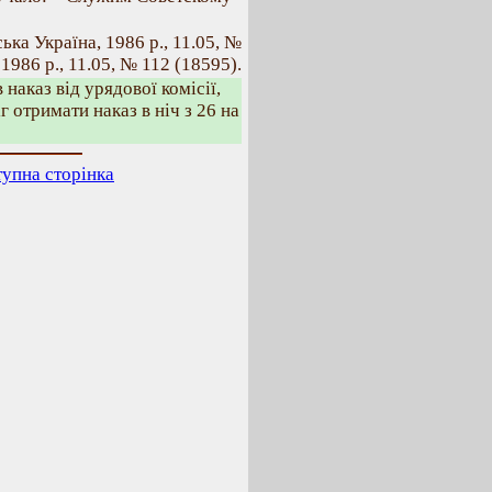
ська Україна, 1986 р., 11.05, №
1986 р., 11.05, № 112 (18595).
наказ від урядової комісії,
іг отримати наказ в ніч з 26 на
упна сторінка