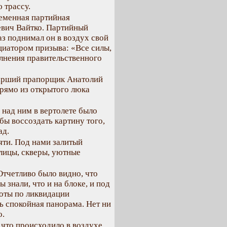
 трассу.
ременная партийная
евич Вайтко. Партийный
з поднимал он в воздух свой
ициатором призыва: «Все силы,
олнения правительственного
тарший прапорщик Анатолий
рямо из открытого люка
 над ним в вертолете было
ы воссоздать картину того,
ад.
яти. Под нами залитый
лицы, скверы, уютные
Отчетливо было видно, что
 знали, что и на блоке, и под
оты по ликвидации
ь спокойная панорама. Нет ни
о.
 что происходило в воздухе,