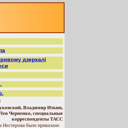
ла
ривому дзеркалі
еси
.
р.
м
ковский, Владимир Иткин,
Лев Черненко, специальные
корреспонденты ТАСС
а Нестерова было приказано