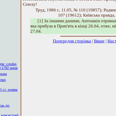
Союзу!
Труд, 1986 г., 11.05, № 110 (19857); Радян
107 (19612); Київська правда, 
[1] За іншими даними, Антошкін отримав 
яка прибула в Прип'ять в кінці 26.04, отже, м
27.04.
Попередня сторінка
|
Вище
|
Наст
ів: слобід
-1782 років
Києва
 про
І ст. очима
сць до
 консисторії