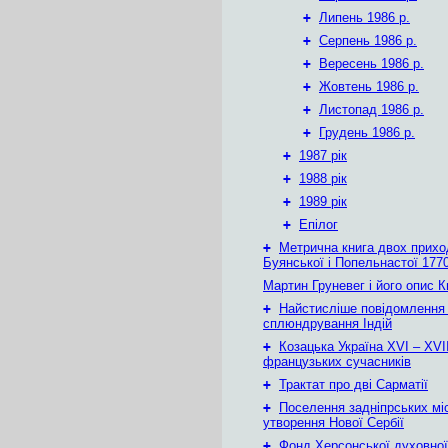
+
Липень 1986 р.
+
Серпень 1986 р.
+
Вересень 1986 р.
+
Жовтень 1986 р.
+
Листопад 1986 р.
+
Грудень 1986 р.
+
1987 рік
+
1988 рік
+
1989 рік
+
Епілог
+
Метрична книга двох приход
Буянської і Попельнастої 1770
Мартин Груневег і його опис 
+
Найстисліше повідомлення
сплюндрування Індій
+
Козацька Україна ХVІ – ХVІІ
французьких сучасників
+
Трактат про дві Сарматії
+
Поселення задніпрських мі
утворення Нової Сербії
+
Фонд Херсонської духовної