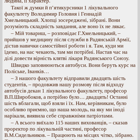
людина, її характер.
Такої ж думки й п’ятикурсники 1 лікувального
факультету Володимир Головня і Геннадій
Хмельницький. Хлопці зосереджені, зібрані. Вони
розуміють складність завдання, але воно їх не лякає.
– Мій товариш, – розповідає Г.Хмельницький, –
прийшов у медицину після служби в Радянській Армії,
дістав навички самостійної роботи і я. Там, куди ми
їдемо, на нас чекають, там ми потрібні. Настав час на
ділі довести вірність клятві лікаря Радянського Союзу.
Швидко заповнюються автобуси. Вони беруть курс на
Поліське, Іванків…
– З нашого факультету відправили двадцять шість
студентів, – продовжив нашу розмову після відходу
автобусів декан 1 лікувального факультету, професор
В.П.Широбоков, а потрібно було… двадцять! Останні
шість вблагали, щоб взяли і їх. Нам, керівникам, було
особливо приємно, що наша молодь, на яку ми іноді
нарікали, виявила себе справжніми патріотами.
– А всього виїхало 115 наших вихованців, – сказав
проректор по лікувальній частині, професор
В.М.Сидельников. – Працюють на місцях чітко, зібрано.