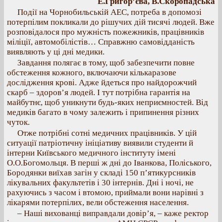
Е.Григор’єва, В.Скоропадська
Події на Чорнобильській АЕС, потреба в допомозі
потерпілим покликали до рішучих дій тисячі людей. Вже
розповідалося про мужність пожежників, працівників
міліції, автомобілістів… Справжню самовідданість
виявляють у ці дні медики.
Завдання полягає в тому, щоб забезпечити повне
обстеження кожного, включаючи кількаразове
дослідження крові. Адже йдеться про найдорожчий
скарб – здоров’я людей. І тут потрібна гарантія на
майбутнє, щоб уникнути будь-яких неприємностей. Від
медиків багато в чому залежить і припинення різних
чуток.
Отже потрібні сотні медичних працівників. У цій
ситуації патріотичну ініціативу виявили студенти й
інтерни Київського медичного інституту імені
О.О.Богомольця. В перші ж дні до Іванкова, Поліського,
Бородянки виїхав загін у складі 150 п’ятикурсників
лікувальних факультетів і 30 інтернів. Дні і ночі, не
рахуючись з часом і втомою, приймали вони нарівні з
лікарями потерпілих, вели обстеження населення.
– Наші вихованці виправдали довір’я, – каже ректор