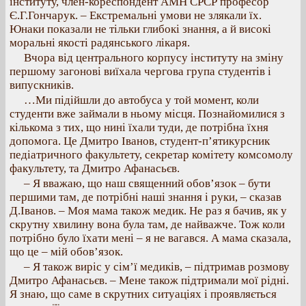
інституту, член-кореспондент АМН СРСР професор
Є.Г.Гончарук. – Екстремальні умови не злякали їх.
Юнаки показали не тільки глибокі знання, а й високі
моральні якості радянського лікаря.
Вчора від центрального корпусу інституту на зміну
першому загонові виїхала чергова група студентів і
випускників.
…Ми підійшли до автобуса у той момент, коли
студенти вже займали в ньому місця. Познайомилися з
кількома з тих, що нині їхали туди, де потрібна їхня
допомога. Це Дмитро Іванов, студент-п’ятикурсник
педіатричного факультету, секретар комітету комсомолу
факультету, та Дмитро Афанасьєв.
– Я вважаю, що наш священний обов’язок – бути
першими там, де потрібні наші знання і руки, – сказав
Д.Іванов. – Моя мама також медик. Не раз я бачив, як у
скрутну хвилину вона була там, де найважче. Тож коли
потрібно було їхати мені – я не вагався. А мама сказала,
що це – мій обов’язок.
– Я також виріс у сім’ї медиків, – підтримав розмову
Дмитро Афанасьєв. – Мене також підтримали мої рідні.
Я знаю, що саме в скрутних ситуаціях і проявляється