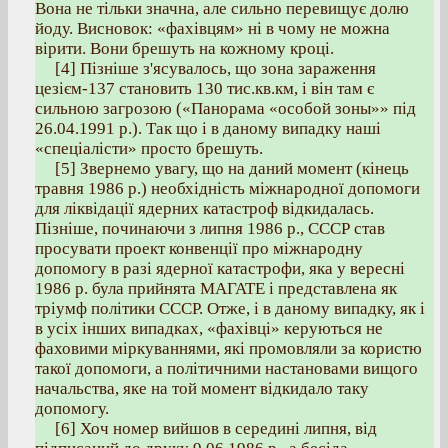
Вона не тільки значна, але сильно перевищує долю
йоду. Висновок: «фахівцям» ні в чому не можна
вірити. Вони брешуть на кожному кроці.
[4] Пізніше з'ясувалось, що зона зараження
цезієм-137 становить 130 тис.кв.км, і він там є
сильною загрозою («Панорама «особой зоны»» під
26.04.1991 р.). Так що і в даному випадку наші
«спеціалісти» просто брешуть.
[5] Звернемо увагу, що на даний момент (кінець
травня 1986 р.) необхідність міжнародної допомоги
для ліквідації ядерних катастроф відкидалась.
Пізніше, починаючи з липня 1986 р., СССР став
просувати проект конвенції про міжнародну
допомогу в разі ядерної катастрофи, яка у вересні
1986 р. була прийнята МАГАТЕ і представлена як
тріумф політики СССР. Отже, і в даному випадку, як і
в усіх інших випадках, «фахівці» керуються не
фаховими міркуваннями, які промовляли за користю
такої допомоги, а політичними настановами вищого
начальства, яке на той момент відкидало таку
допомогу.
[6] Хоч номер вийшов в середині липня, від