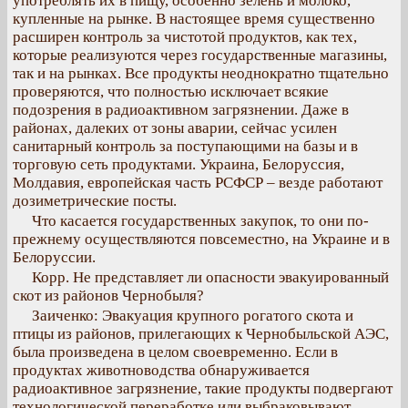
употреблять их в пищу, особенно зелень и молоко,
купленные на рынке. В настоящее время существенно
расширен контроль за чистотой продуктов, как тех,
которые реализуются через государственные магазины,
так и на рынках. Все продукты неоднократно тщательно
проверяются, что полностью исключает всякие
подозрения в радиоактивном загрязнении. Даже в
районах, далеких от зоны аварии, сейчас усилен
санитарный контроль за поступающими на базы и в
торговую сеть продуктами. Украина, Белоруссия,
Молдавия, европейская часть РСФСР – везде работают
дозиметрические посты.
Что касается государственных закупок, то они по-
прежнему осуществляются повсеместно, на Украине и в
Белоруссии.
Корр. Не представляет ли опасности эвакуированный
скот из районов Чернобыля?
Заиченко: Эвакуация крупного рогатого скота и
птицы из районов, прилегающих к Чернобыльской АЭС,
была произведена в целом своевременно. Если в
продуктах животноводства обнаруживается
радиоактивное загрязнение, такие продукты подвергают
технологической переработке или выбраковывают.