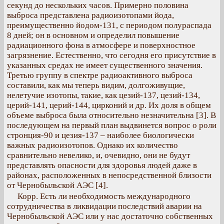
секунд до нескольких часов. Примерно половина
выброса представлена радиоизотопами йода,
преимущественно йодом-131, с периодом полураспада
8 дней; он в основном и определил повышение
радиационного фона в атмосфере и поверхностное
загрязнение. Естественно, что сегодня его присутствие в
указанных средах не имеет существенного значения.
Третью группу в спектре радиоактивного выброса
составили, как мы теперь видим, долгоживущие,
нелетучие изотопы, такие, как цезий-137, цезий-134,
церий-141, церий-144, цирконий и др. Их доля в общем
объеме выброса была относительно незначительна [3]. В
последующем на первый план выдвинется вопрос о роли
стронция-90 и цезия-137 – наиболее биологически
важных радиоизотопов. Однако их количество
сравнительно невелико, и, очевидно, они не будут
представлять опасности для здоровья людей даже в
районах, расположенных в непосредственной близости
от Чернобыльской АЭС [4].
Корр. Есть ли необходимость международного
сотрудничества в ликвидации последствий аварии на
Чернобыльской АЭС или у нас достаточно собственных