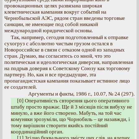
провокационных целях развязана широкая
клеветническая кампания вокруг событий на
Чернобыльской АЭС, рядом стран введены торговые
санкции, не имеющие под собой никакой
международной юридической основы.
Так, например, сегодня подготовленный к отправке
сухогруз с абсолютно чистым грузом остался в
Новороссийске в связи с отказом одной из западных
стран. Думаю, вы согласитесь со мной, что это
политическая и идеологическая диверсия, направленная
на подрыв доверия к Советскому Союзу как торговому
партнеру. Но, как и все предыдущие, эта
пропагандистская кампания показывает истинное лицо
ее создателей.
Аргументы и факты, 1986 г., 10.07, № 24 (297).
[0] Оперативність свторення цього оперативного
штабу просто вражає. Ще й 3 місяців після вибуху не
минуло, а вже його створено. Мабуть, на той час
комуняки зрозуміли, що Чорнобиль – це назавжди, і
тому вирішили створити якийсь постійний
координаційний орган.
[1] Згідно буквального змісту цих слів, на ядерну