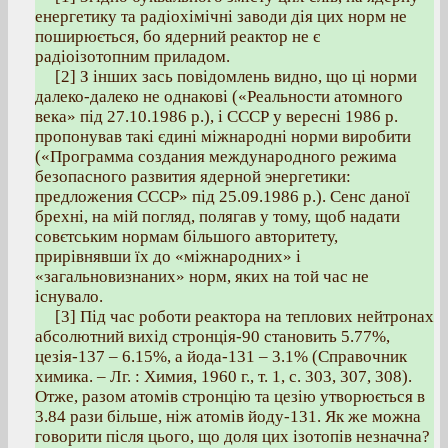
енергетику та радіохімічні заводи дія цих норм не
поширюється, бо ядерний реактор не є
радіоізотопним приладом.
[2] З інших зась повідомлень видно, що ці норми
далеко-далеко не однакові («Реальности атомного
века» під 27.10.1986 р.), і СССР у вересні 1986 р.
пропонував такі єдині міжнародні норми виробити
(«Программа создания международного режима
безопасного развития ядерной энергетики:
предложения СССР» під 25.09.1986 р.). Сенс даної
брехні, на мій погляд, полягав у тому, щоб надати
совєтським нормам більшого авторитету,
прирівнявши їх до «міжнародних» і
«загальновизнаних» норм, яких на той час не
існувало.
[3] Під час роботи реактора на теплових нейтронах
абсолютний вихід стронція-90 становить 5.77%,
цезія-137 – 6.15%, а йода-131 – 3.1% (Справочник
химика. – Лг. : Химия, 1960 г., т. 1, с. 303, 307, 308).
Отже, разом атомів стронцію та цезію утворюється в
3.84 рази більше, ніж атомів йоду-131. Як же можна
говорити після цього, що доля цих ізотопів незначна?