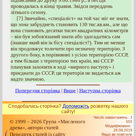
підписаний до друку 9.06.1986 р., а бесіда
проводилась в кінці травня. Звідси переддень
літнього сезону.
[7] Звичайно, «спеціаліст» на той час міг не знати,
що зона забруднеть становить 130 тис.кв.км., але що
вона становить десятки тисяч квадратних кілометрів
– він був зобов'язаний знати або здогадатись сам
(інакше який він ік бісу спеціаліст?). Тим не менше
він продовжує толочити про незначну територію. З
другого боку, в порівнянні з усією територією СССР,
а тим більше з територією тих країн, які СССР
планував захопити в ході «мирного наступу» і
приєднати до СССР, ця територія не видається аж
надто значною.
Попередня сторінка
|
Вище
|
Наступна сторінка
Сподобалась сторінка?
Допоможіть
розвитку нашого
сайту!
Число завантажень : 2
© 1999 – 2026 Група «Мисленого
555
Модифіковано :
древа», автори статей
26.08.2019
Передрук статей із сайту
Якщо ви помітили