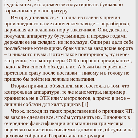
судьбам тех, кто должен эксплуатировать буквально
взрывоопасную аппаратуру.
Им представлялось, что одна из главных причин
происшедшего на механическом заводе – неразбериха,
царившая до недавних пор у заказчиков. Они, дескать,
получали аппаратуру бугульминцев и нередко годами
держали ее на складах, не используя. Один раз дали себе
послабление котельщики, брак ушел за заводские ворота
– и никакого шума. Потом такое повторилось, ну и кое-
кто решил, что контролеры ОТК напрасно придираются,
надо найти способ обходить их. А были бы серьезные
претензии сразу после поставки – никому и в голову не
пришло бы пойти на ложные испытания.
Вторая причина, объяснили мне, состояла в том, что
контрольная аппаратура, те же манометры, например,
хранились не в ОТК или у метрологов, а прямо в цехе –
лишний соблазн для халтурщиков [1].
Что ж, исходя из таких представлений о причинах ЧП,
на заводе сделали все, чтобы устранить их. Виновных в
очередной фальсификации испытаний на три месяца
перевели на нижеоплачиваемые должности, обсудили на
цеховом собрании. Разработана инструкция,