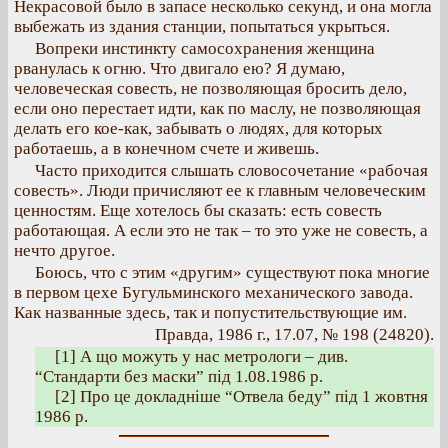
Некрасовой было в запасе несколько секунд, и она могла
выбежать из здания станции, попытаться укрыться.
Вопреки инстинкту самосохранения женщина
рванулась к огню. Что двигало ею? Я думаю,
человеческая совесть, не позволяющая бросить дело,
если оно перестает идти, как по маслу, не позволяющая
делать его кое-как, забывать о людях, для которых
работаешь, а в конечном счете и живешь.
Часто приходится слышать словосочетание «рабочая
совесть». Люди причисляют ее к главным человеческим
ценностям. Еще хотелось бы сказать: есть совесть
работающая. А если это не так – то это уже не совесть, а
нечто другое.
Боюсь, что с этим «другим» существуют пока многие
в первом цехе Бугульминского механического завода.
Как названные здесь, так и попустительствующие им.
Правда, 1986 г., 17.07, № 198 (24820).
[1] А що можуть у нас метрологи – див.
“Стандарти без маски” під 1.08.1986 р.
[2] Про це докладніше “Отвела беду” під 1 жовтня
1986 р.