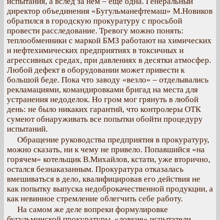
испытания, а вслед за нем – еще одна. Генеральный
директор объединения «Бугульманефтемаш» М.Новиков
обратился в городскую прокуратуру с просьбой
провести расследование. Тревогу можно понять:
теплообменники с маркой БМЗ работают на химических
и нефтехимических предприятиях в токсичных и
агрессивных средах, при давлениях в десятки атмосфер.
Любой дефект в оборудовании может привести к
большой беде. Пока что заводу «везло» – отделывались
рекламациями, командировками бригад на места для
устранения недоделок. Но гром мог грянуть в любой
день: не было никаких гарантий, что контролеры ОТК
сумеют обнаруживать все попытки обойти процедуру
испытаний.
Обращение руководства предприятия в прокуратуру,
можно сказать, ни к чему не привело. Попавшийся «на
горячем» котельщик В.Михайлов, кстати, уже вторично,
остался безнаказанным. Прокуратура отказалась
вмешиваться в дело, квалифицировав его действия не
как попытку выпуска недоброкачественной продукции, а
как невинное стремление облегчить себе работу.
На самом же деле вопреки формулировке
бугульминской прокуратуры, «ловкие» испытатели