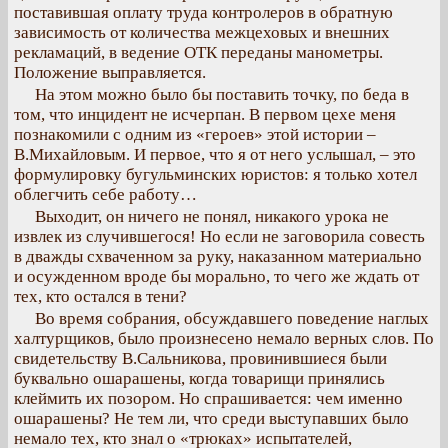
поставившая оплату труда контролеров в обратную
зависимость от количества межцеховых и внешних
рекламаций, в ведение ОТК переданы манометры.
Положение выправляется.
На этом можно было бы поставить точку, по беда в
том, что инцидент не исчерпан. В первом цехе меня
познакомили с одним из «героев» этой истории –
В.Михайловым. И первое, что я от него услышал, – это
формулировку бугульминских юристов: я только хотел
облегчить себе работу…
Выходит, он ничего не понял, никакого урока не
извлек из случившегося! Но если не заговорила совесть
в дважды схваченном за руку, наказанном материально
и осужденном вроде бы морально, то чего же ждать от
тех, кто остался в тени?
Во время собрания, обсуждавшего поведение наглых
халтурщиков, было произнесено немало верных слов. По
свидетельству В.Сальникова, провинившиеся были
буквально ошарашены, когда товарищи принялись
клеймить их позором. Но спрашивается: чем именно
ошарашены? Не тем ли, что среди выступавших было
немало тех, кто знал о «трюках» испытателей,