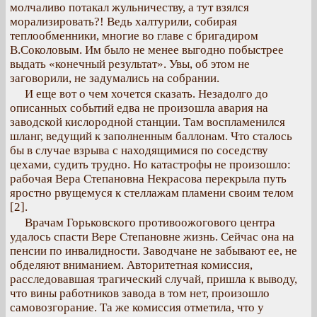
молчаливо потакал жульничеству, а тут взялся
морализировать?! Ведь халтурили, собирая
теплообменники, многие во главе с бригадиром
В.Соколовым. Им было не менее выгодно побыстрее
выдать «конечный результат». Увы, об этом не
заговорили, не задумались на собрании.
И еще вот о чем хочется сказать. Незадолго до
описанных событий едва не произошла авария на
заводской кислородной станции. Там воспламенился
шланг, ведущий к заполненным баллонам. Что сталось
бы в случае взрыва с находящимися по соседству
цехами, судить трудно. Но катастрофы не произошло:
рабочая Вера Степановна Некрасова перекрыла путь
яростно рвущемуся к стеллажам пламени своим телом
[2].
Врачам Горьковского противоожогового центра
удалось спасти Вере Степановне жизнь. Сейчас она на
пенсии по инвалидности. Заводчане не забывают ее, не
обделяют вниманием. Авторитетная комиссия,
расследовавшая трагический случай, пришла к выводу,
что вины работников завода в том нет, произошло
самовозгорание. Та же комиссия отметила, что у