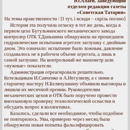
Ю.Алаев. Заведующий
отделом редакции газеты
«Советская Татария»
На темы нравственности / [І тут, і всюди – скрізь погано]
История эта получила огласку в тот же день, когда в
первом цехе Бугульминского механического завода
контролер ОТК Т.Даньшина обнаружила на прошедшем
гидравлические испытания агрегате заглушку с двойным
дном. Это означало: испытание было ложным, давление
создавалось не в рабочем объеме агрегата, а лишь в
самой заглушке. На контрольный же манометр шли
«нужные» показатели.
Администрация отреагировала решительно.
Котельщикам И.Савченко и А.Негуляеву, а с ними и
старшему мастеру Н.Белянушкину объявили выговоры и
лишили их месячной премии. Руководителям
механических цехов и ОТК было поручено провести
внеплановую проверку технологической оснастки и
обсудить вопрос в коллективах.
Казалось, сделали все необходимое, чтобы подобное
не повторилось. Увы, примерно через месяц была
обнаружена новая попытка фальсифицировать