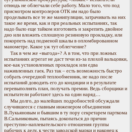
отнюдь не облегчали себе работу. Мало того, что под
присмотром контролеров ОТК им надо было
проделывать все те же манипуляции, затрачивать на них
такое же время, как и при реальных испытаниях, так
надо было еще тайком изготовить и закрепить двойное
дно или вложить сплошную резиновую прокладку, или
покорпеть над подменой шкалы в опломбированном
манометре. Какое уж тут облегчение?
Так в чем же «выгода»? А в том, что при ложных
испытаниях агрегат не даст течи из-за плохой вальцовки,
кое-как установленных прокладок или едва
наживленных гаек. Раз так – есть возможность быстро
собрать очередной теплообменник, не надо после
испытаний доводить его до кондиции и в результате
перевыполнять план, получать премии. Ведь сборщики и
испытатели работают здесь на один наряд…
Мы долго, до малейших подробностей обсуждали
случившееся с главным инженером объединения
В.Лукьяновым и бывшим в ту пору секретарем парткома
В.Сальниковым, пытаясь докопаться до причин
преступно-наплевательского отношения группы
рабочих к делу, к чести заводской марки и наконец к