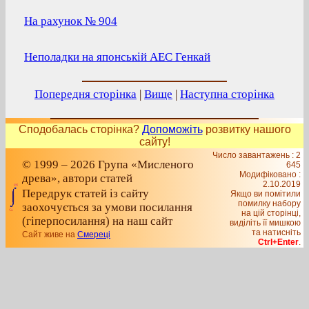
На рахунок № 904
Неполадки на японській АЕС Генкай
Попередня сторінка
|
Вище
|
Наступна сторінка
Сподобалась сторінка?
Допоможіть
розвитку нашого
сайту!
Число завантажень : 2
© 1999 – 2026 Група «Мисленого
645
Модифіковано :
древа», автори статей
2.10.2019
Передрук статей із сайту
Якщо ви помітили
помилку набору
заохочується за умови посилання
на цiй сторiнцi,
(гіперпосилання) на наш сайт
видiлiть її мишкою
та натисніть
Сайт живе на
Смереці
Ctrl+Enter
.