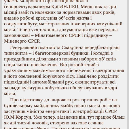
участь 34 проектні організації на чолі з
генпроектувальником КиївЗНДІЕП. Менш ніж за три
місяці замість належних за нормативами двох років,
видано робочі креслення об’єктів житла і
соцкультпобуту, магістральних інженерних комунікацій
міста. Тепер уся технічна документація вже передана
замовникові – Мінатоменерго СРСР і підряднику –
Міненерго СРСР.
Генеральний план міста Славутича передбачає різні
типи житла – і багатоповерхові будинки, і котеджі з
присадибними ділянками з повним набором об’єктів
соціального призначення. Він розроблений з
урахуванням максимального збереження і використання
в його озелененні існуючого лісу. Намічено розділити
пішохідний і автомобільний рух, сконцентрувати всі
заклади культурно-побутового обслуговування в ядрі
міста.
Про підготовку до широкого розгортання робіт на
будівельному майданчику майбутнього міста розповів
заступник міністра енергетики і електрифікації СРСР
Ю.М.Корсун. Уже тепер, відзначив він, тут працює більш
як дві тисячі чоловік, створено вахтове селище
будівельників «Якір». Почато роботи по спорудженню