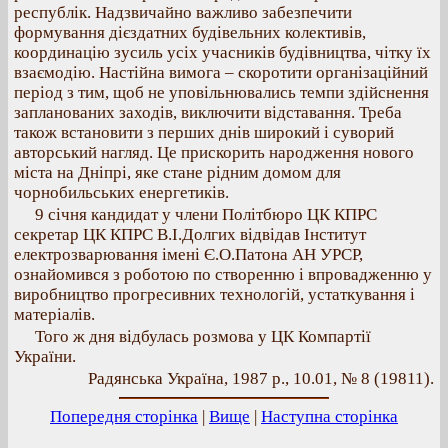
республік. Надзвичайно важливо забезпечити
формування дієздатних будівельних колективів,
координацію зусиль усіх учасників будівництва, чітку їх
взаємодію. Настійна вимога – скоротити організаційний
період з тим, щоб не уповільнювались темпи здійснення
запланованих заходів, виключити відставання. Треба
також встановити з перших днів широкий і суворий
авторський нагляд. Це прискорить народження нового
міста на Дніпрі, яке стане рідним домом для
чорнобильських енергетиків.
9 січня кандидат у члени Політбюро ЦК КПРС
секретар ЦК КПРС В.І.Долгих відвідав Інститут
електрозварювання імені Є.О.Патона АН УРСР,
ознайомився з роботою по створенню і впровадженню у
виробництво прогресивних технологій, устаткування і
матеріалів.
Того ж дня відбулась розмова у ЦК Компартії
України.
Радянська Україна, 1987 р., 10.01, № 8 (19811).
Попередня сторінка
|
Вище
|
Наступна сторінка