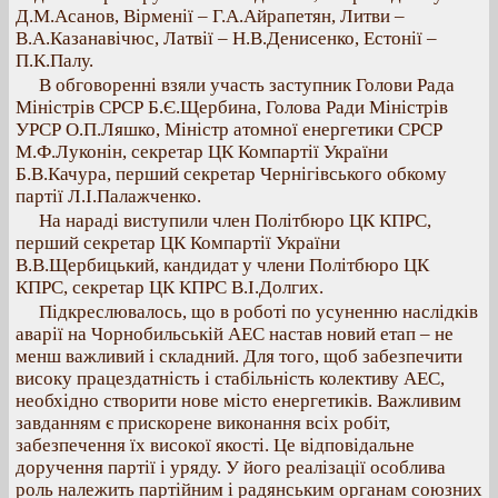
Д.М.Асанов, Вірменії – Г.А.Айрапетян, Литви –
В.А.Казанавічюс, Латвії – Н.В.Денисенко, Естонії –
П.К.Палу.
В обговоренні взяли участь заступник Голови Рада
Міністрів СРСР Б.Є.Щербина, Голова Ради Міністрів
УРСР О.П.Ляшко, Міністр атомної енергетики СРСР
М.Ф.Луконін, секретар ЦК Компартії України
Б.В.Качура, перший секретар Чернігівського обкому
партії Л.І.Палажченко.
На нараді виступили член Політбюро ЦК КПРС,
перший секретар ЦК Компартії України
В.В.Щербицький, кандидат у члени Політбюро ЦК
КПРС, секретар ЦК КПРС В.І.Долгих.
Підкреслювалось, що в роботі по усуненню наслідків
аварії на Чорнобильській АЕС настав новий етап – не
менш важливий і складний. Для того, щоб забезпечити
високу працездатність і стабільність колективу АЕС,
необхідно створити нове місто енергетиків. Важливим
завданням є прискорене виконання всіх робіт,
забезпечення їх високої якості. Це відповідальне
доручення партії і уряду. У його реалізації особлива
роль належить партійним і радянським органам союзних