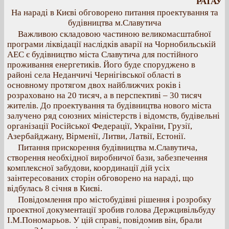
РАТАУ
На нараді в Києві обговорено питання проектування та
будівництва м.Славутича
Важливою складовою частиною великомасштабної
програми ліквідації наслідків аварії на Чорнобильській
АЕС є будівництво міста Славутича для постійного
проживання енергетиків. Його буде споруджено в
районі села Неданчичі Чернігівської області в
основному протягом двох найближчих років і
розраховано на 20 тисяч, а в перспективі – 30 тисяч
жителів. До проектування та будівництва нового міста
залучено ряд союзних міністерств і відомств, будівельні
організації Російської Федерації, України, Грузії,
Азербайджану, Вірменії, Литви, Латвії, Естонії.
Питання прискорення будівництва м.Славутича,
створення необхідної виробничої бази, забезпечення
комплексної забудови, координації дій усіх
заінтересованих сторін обговорено на нараді, що
відбулась 8 січня в Києві.
Повідомлення про містобудівні рішення і розробку
проектної документації зробив голова Держцивільбуду
І.М.Пономарьов. У цій справі, повідомив він, брали