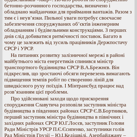
бетонно-розчинного господарства, визначено і
обладнано майданчики для приймання вантажів. Разом з
тим є і неув’язки. Пильної уваги потребує своєчасне
забезпечення споруджуваних об’єктів інженерним
обладнанням і будівельними конструкціями. З перших
днів слід добиватися ритмічності поставок. Багато в
чому це залежить від зусиль працівників Держпостачу
СРСР і УРСР.
На питаннях розвитку залізничної мережі в районі
майбутнього міста енергетиків спинився міністр
транспортного будівництва СРСР В.А.Брежнєв. Він
підкреслив, що зростаючі обсяги перевезень вимагають
підвищення темпів робіт по створенню ліній для
швидкісного руху поїздів. І Мінтрансбуд працює над
розв’язанням цієї проблеми.
Про здійснювані заходи щодо прискорення
спорудження Славутича розповіли заступник міністра
будівництва в південних районах СРСР Є.В.Бортников,
перший заступник міністра будівництва в північних і
західних районах СРСР Ю.Г.Лосєв, заступник Голови
Ради Міністрів УРСР П.Є.Єсипенко, заступники голів
Рад Міністрів Грузії – Ю.І.Кедішвілі, Азербайджану –