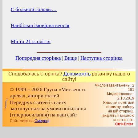
С больной головы…
Найбільш імовірна версія
Місто 21 століття
Попередня сторінка
|
Вище
|
Наступна сторінка
Сподобалась сторінка?
Допоможіть
розвитку нашого
сайту!
Число завантажень : 2
© 1999 – 2026 Група «Мисленого
181
Модифіковано :
древа», автори статей
2.10.2019
Передрук статей із сайту
Якщо ви помітили
помилку набору
заохочується за умови посилання
на цiй сторiнцi,
(гіперпосилання) на наш сайт
видiлiть її мишкою
та натисніть
Сайт живе на
Смереці
Ctrl+Enter
.